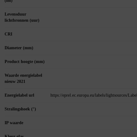
(lm)
Levensduur
lichtbronnen (uur)
CRI
Diameter (mm)
Product hoogte (mm)
Waarde energielabel
nieuw 2021
Energielabel url
https://eprel.ec.europa.eu/labels/lightsources/La
Stralingshoek (°)
IP waarde
Kleur glas