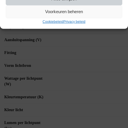
Specificaties
Voorkeuren beheren
Aantal artikelen in
Cookiebeleid
Privacy beleid
verpakking
Aansluitspanning (V)
Fitting
Vorm lichtbron
Wattage per lichtpunt
(W)
Kleurtemperatuur (K)
Kleur licht
Lumen per lichtpunt