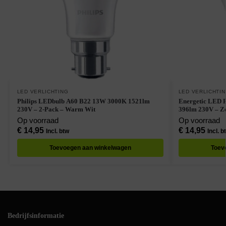
LED VERLICHTING
LED VERLICHTI
Philips LEDbulb A60 B22 13W 3000K 1521lm
Energetic LED 
230V – 2-Pack – Warm Wit
396lm 230V – Z
Op voorraad
Op voorraad
€
14,95
€
14,95
Incl. btw
Incl. b
Toevoegen aan winkelwagen
Toev
Bedrijfsinformatie