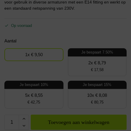
voor gebruik in diverse armaturen met een E14 fitting en werkt op
een standaard netspanning van 230V.
Op voorraad
Aantal
Je bespaart 7.50%
1x € 9,50
2x € 8,79
€ 17,58
Je bespaart 10%
Je bespaart 15%
5x € 8,55
10x € 8,08
€ 42,75
€ 80,75
Toevoegen aan winkelwagen