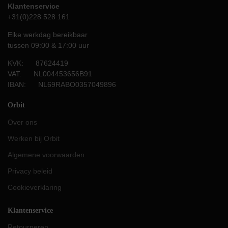
Klantenservice
+31(0)228 528 161
Elke werkdag bereikbaar
tussen 09:00 & 17:00 uur
KVK: 87624419
VAT: NL004453656B91
IBAN: NL69RABO0357049896
Orbit
Over ons
Werken bij Orbit
Algemene voorwaarden
Privacy beleid
Cookieverklaring
Klantenservice
Retourneren