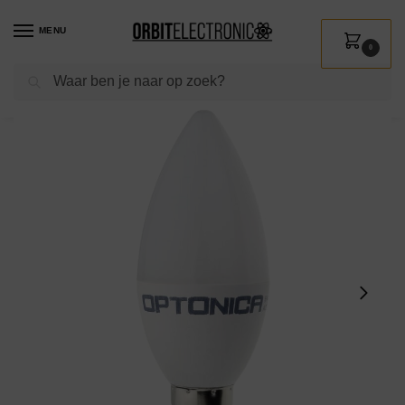
MENU
0
Zoeken
Home
Shop
Verlichting
Lichtbronnen
Led verlichting
Optonica LED Kaarslamp C37 E14 – 3.7W (vervangt 25W) – 320lm – 6000K Koel Wit – 230V – Energiezuinig
/
/
/
/
/