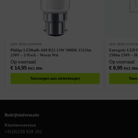
LED VERLICHTING
LED VERLICHTI
Philips LEDbulb A60 B22 13W 3000K 1521lm
Energetic LED 
230V – 2-Pack – Warm Wit
250lm 230V – H
Op voorraad
Op voorraad
€
14,95
€
8,95
Incl. btw
Incl. btw
Toevoegen aan winkelwagen
Toev
Bedrijfsinformatie
Klantenservice
+31(0)228 528 161