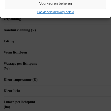
Specificaties
Voorkeuren beheren
Cookiebeleid
Privacy beleid
Aantal artikelen in
verpakking
Aansluitspanning (V)
Fitting
Vorm lichtbron
Wattage per lichtpunt
(W)
Kleurtemperatuur (K)
Kleur licht
Lumen per lichtpunt
(lm)