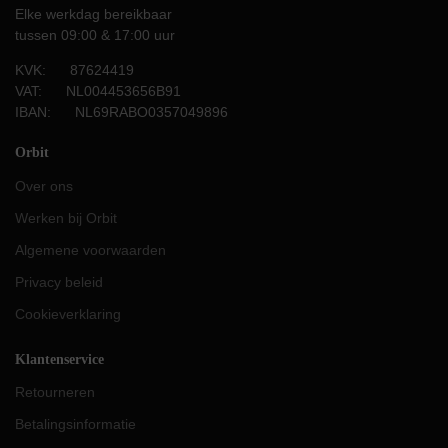
Elke werkdag bereikbaar
tussen 09:00 & 17:00 uur
KVK: 87624419
VAT: NL004453656B91
IBAN: NL69RABO0357049896
Orbit
Over ons
Werken bij Orbit
Algemene voorwaarden
Privacy beleid
Cookieverklaring
Klantenservice
Retourneren
Betalingsinformatie