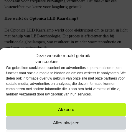
noodzaak voor frequente vervanging vermindert. Dit maakt het een
kosteneffectieve keuze voor langdurig gebruik.
Hoe werkt de Optonica LED Kaarslamp?
De Optonica LED Kaarslamp werkt door elektriciteit om te zetten in licht
met behulp van LED-technologie. Dit proces is efficiënter dan bij
traditionele gloeilampen, wat resulteert in minder warmteproductie en
een lager energieverbruik.
Deze website maakt gebruik
Belangrijke specificaties
van cookies
We gebruiken cookies om content en advertenties te personaliseren, om
Vermogen: 3.7W
functies voor sociale media te bieden en om ons verkeer te analyseren. We
Vervangt: 25W gloeilamp
delen ook informatie over uw gebruik van onze site met onze partners voor
Lichtopbrengst: 320 lumen
sociale media, advertenties en analyses, die deze informatie kunnen
Kleurtemperatuur: 6000K (Koel Wit)
combineren met andere informatie die u aan hen hebt verstrekt of die zij
hebben verzameld door uw gebruik van hun services.
Fitting: E14
Spanning: 230V
Aantal: 5 stuks
Akkoord
De Optonica LED Kaarslamp C37 E14 is een praktische keuze voor wie
Alles afwijzen
op zoek is naar energiezuinige en duurzame verlichting.