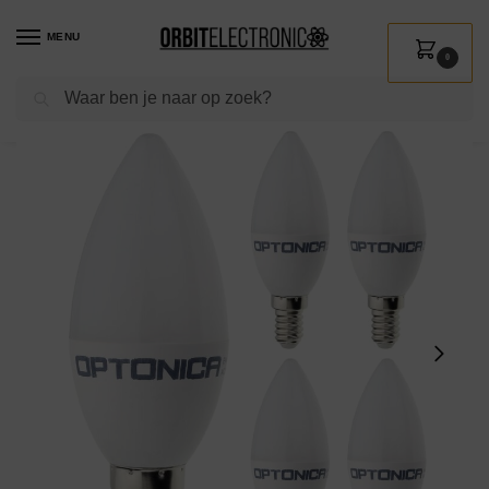
MENU
0
Zoeken
Home
Shop
Verlichting
Lichtbronnen
Led verlichting
Optonica LED Kaarslamp C37 E14 – 3.7W (vervangt 25W) – 320lm – 6000K Koel Wit – 230V – Energiezuinig – 5 stuks
/
/
/
/
/