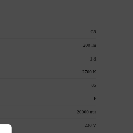
G9
200 lm
1,9
2700 K
85
F
20000 uur
230 V