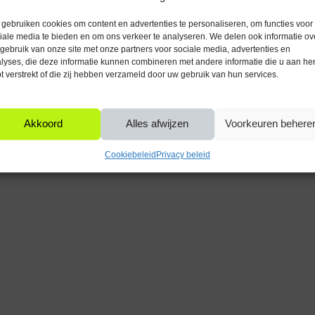
IP waarde
door er geen extra transformator
gebruiken cookies om content en advertenties te personaliseren, om functies voor
iale media te bieden en om ons verkeer te analyseren. We delen ook informatie ov
Vorm lichtbron
gebruik van onze site met onze partners voor sociale media, advertenties en
lyses, die deze informatie kunnen combineren met andere informatie die u aan he
t verstrekt of die zij hebben verzameld door uw gebruik van hun services.
Diameter (mm)
n geschikt zijn voor zowel particulier
f appartementencomplexen.
Product hoogte (mm)
Akkoord
Alles afwijzen
Voorkeuren behere
Product lengte (mm)
ansluiting op het lichtnet geeft de
Cookiebeleid
Privacy beleid