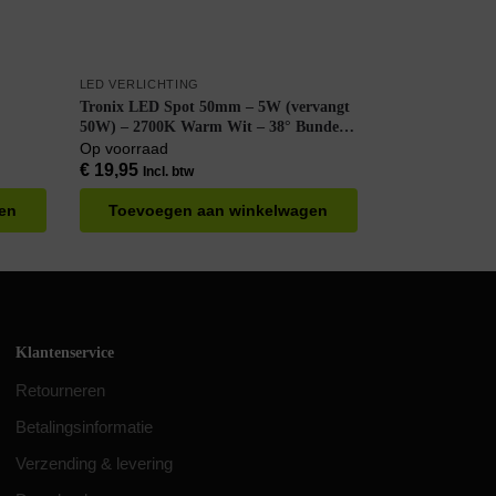
LED VERLICHTING
Tronix LED Spot 50mm – 5W (vervangt
50W) – 2700K Warm Wit – 38° Bundel –
230V – Dimbaar – Wit
Op voorraad
€
19,95
Incl. btw
en
Toevoegen aan winkelwagen
Klantenservice
Retourneren
Betalingsinformatie
Verzending & levering