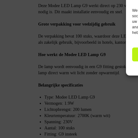
Deze Modee LED Lamp G9 werkt direct op 230 volt, waar
We 
nodig is. Dit maakt installatie eenvoudig en snel.
soc
uw 
Grote verpakking voor veelzijdig gebruik
ana
heb
De verpakking bevat 100 stuks, waardoor deze LED lampe
als zakelijk gebruik, bijvoorbeeld in hotels, kantoren o
Hoe werkt de Modee LED Lamp G9
De lamp wordt eenvoudig in een G9 fitting gestoken. Na a
lamp direct warm wit licht zonder opwarmtijd.
Belangrijke specificaties
Type: Modee LED Lamp G9
Vermogen: 1.9W
Lichtopbrengst: 200 lumen
Kleurtemperatuur: 2700K (warm wit)
Spanning: 230V
Aantal: 100 stuks
Fitting: G9 insteek