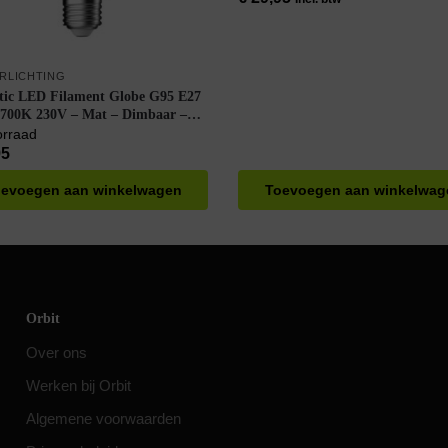
ERLICHTING
tic LED Filament Globe G95 E27
700K 230V – Mat – Dimbaar –
Wit
orraad
95
evoegen aan winkelwagen
Toevoegen aan winkelwag
Orbit
Over ons
Werken bij Orbit
Algemene voorwaarden