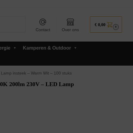
Zoeken
€
0,00
0
Contact
Over ons
ergie
Kamperen & Outdoor
amp insteek – Warm Wit – 100 stuks
00K 200lm 230V – LED Lamp