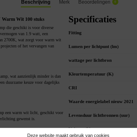
Beschrijving
Merk
Beoordelingen
0
Specificaties
Warm Wit 100 stuks
p die geschikt is voor diverse
Fitting
 vermogen van 1.9 watt, een
van 2700K, wat zorgt voor warm wit
e projecten of het vervangen van
Lumen per lichtpunt (lm)
wattage per lichtbron
Kleurtemperatuur (K)
amp, wat aanzienlijk minder is dan
een duurzame keuze voor dagelijks
CRI
Waarde energielabel nieuw 2021
p een warm wit licht, geschikt voor
Levensduur lichtbronnen (uur)
lichting gewenst is.
Voltage (V)
Deze website maakt gebruik van cookies