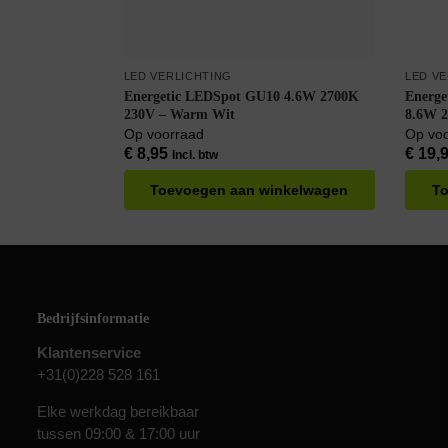
LED VERLICHTING
LED V
Energetic LEDSpot GU10 4.6W 2700K
Energe
230V – Warm Wit
8.6W 2
Warm 
Op voorraad
Op vo
€
8,95
€
19,
Incl. btw
Toevoegen aan winkelwagen
To
Bedrijfsinformatie
Klantenservice
+31(0)228 528 161
Elke werkdag bereikbaar
tussen 09:00 & 17:00 uur