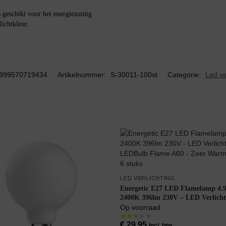
schikt voor het energiezuinig
ichtkleur.
999570719434
Artikelnummer:
S-30011-100st
Categorie:
Led ve
LED VERLICHTING
Energetic E27 LED Flamelamp 4
2400K 396lm 230V – LED Verlicht
LEDBulb Flame A60 – Zeer Warm
Op voorraad
6 stuks
€
29,95
Incl. btw