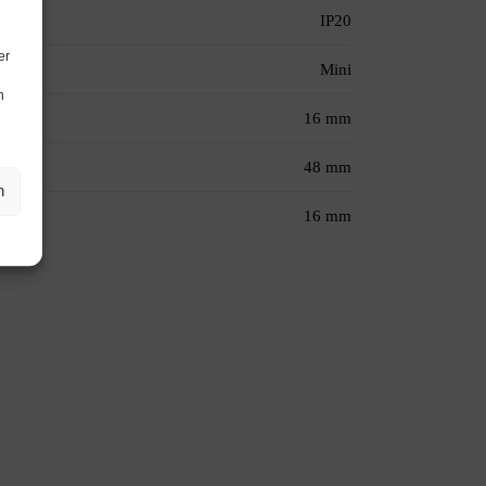
IP20
er
Mini
n
16 mm
48 mm
n
16 mm