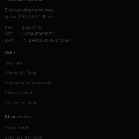
Elke werkdag bereikbaar
tussen 09:00 & 17:00 uur
KVK: 87624419
VAT: NL004453656B91
IBAN: NL69RABO0357049896
Orbit
Over ons
Werken bij Orbit
Algemene voorwaarden
Privacy beleid
Cookieverklaring
Klantenservice
Retourneren
Betalingsinformatie