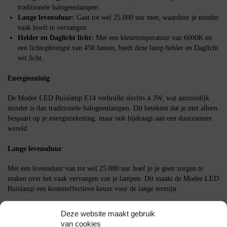
traditionele halogeenlampen.
Lange levensduur:
Gaat tot wel 25.000 uur mee, waardoor je minder
vaak hoeft te vervangen.
Helder en Daglicht licht:
Met een kleurtemperatuur van 6000K en
een lichtopbrengst van 450 lumen, biedt deze lamp helder en Daglicht
wit licht.
Energiezuinig
De Modee LED Buislamp E14 verbruikt slechts 4.3W, wat aanzienlijk
minder is dan traditionele halogeenlampen. Dit betekent dat je niet alleen
bespaart op je energierekening, maar ook bijdraagt aan een duurzamere
wereld.
Lange levensduur
Met een levensduur van tot wel 25.000 uur hoef je je geen zorgen te
maken over het vaak vervangen van je lampen. Dit maakt de Modee LED
Buislamp een kosteneffectieve keuze voor de lange termijn.
Helder en Daglicht licht
Deze website maakt gebruik
van cookies