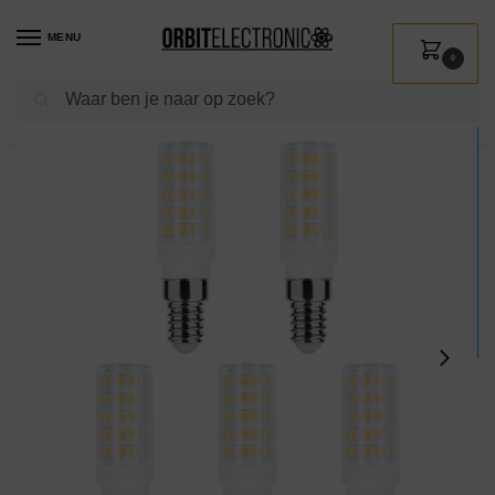
MENU
0
Zoeken
Home
Shop
Verlichting
Lichtbronnen
Led verlichting
Modee LED Buislamp E14 – 4.3W 6000K 450lm 230V – LED Afzuigkaplamp – Daglicht Wit – 5 stuks
/
/
/
/
/