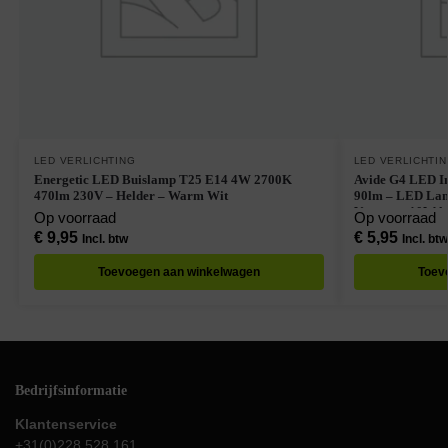
LED VERLICHTING
LED VERLICHTI
Energetic LED Buislamp T25 E14 4W 2700K
Avide G4 LED Insteekl
470lm 230V – Helder – Warm Wit
90lm – LED Lampjes Insteek – Warm Wit –
Vervangt 10W l
Op voorraad
Op voorraad
€
9,95
€
5,95
Incl. btw
Incl. btw
Toevoegen aan winkelwagen
Toev
Bedrijfsinformatie
Klantenservice
+31(0)228 528 161