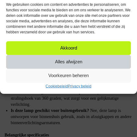
De lampen bieden een kleurtemperatuur van 6000K en een lichtopbrengst
We gebruiken cookies om content en advertenties te personaliseren, om
van 450 lumen. Dit zorgt voor een helder en Daglicht wit licht, ideaal
functies voor sociale media te bieden en om ons verkeer te analyseren. We
voor werkruimtes zoals de keuken waar goed zicht essentieel is.
delen ook informatie over uw gebruik van onze site met onze partners voor
sociale media, advertenties en analyses, die deze informatie kunnen
Hoe het product werkt
combineren met andere informatie die u aan hen hebt verstrekt of die zij
hebben verzameld door uw gebruik van hun services.
De Modee LED Buislamp E14 is eenvoudig te installeren. Draai de lamp
in een E14 fitting en sluit deze aan op een standaard 230V
Akkoord
stroomvoorziening. De lamp schakelt direct in zonder opwarmtijd,
waardoor je meteen kunt genieten van helder licht.
Alles afwijzen
FAQ
Voorkeuren beheren
Is deze lamp dimbaar?
Nee, de Modee LED Buislamp E14 is niet
dimbaar.
Cookiebeleid
Privacy beleid
Wat is de stralingshoek van deze lamp?
De lamp heeft een
stralingshoek van 360 graden, wat zorgt voor een gelijkmatige
verlichting.
Is deze lamp geschikt voor buitengebruik?
Nee, deze lamp is
ontworpen voor binnenshuis gebruik, zoals in afzuigkappen en andere
binnenverlichtingsarmaturen.
Belangrijke specificaties