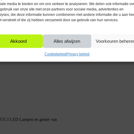
t uit zonder opwarmtijd, waardoor je
iale media te bieden en om ons verkeer te analyseren. We delen ook informatie ov
ing.
gebruik van onze site met onze partners voor sociale media, advertenties en
lyses, die deze informatie kunnen combineren met andere informatie die u aan he
t verstrekt of die zij hebben verzameld door uw gebruik van hun services.
lle ruimtes?
laapkamers en andere gezellige ruimtes.
Akkoord
Alles afwijzen
Voorkeuren behere
r.
Cookiebeleid
Privacy beleid
ar.
 GU5.3 LED Lampen en geniet van