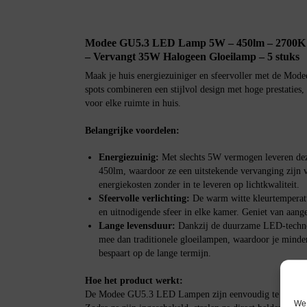
Modee GU5.3 LED Lamp 5W – 450lm – 2700K
– Vervangt 35W Halogeen Gloeilamp – 5 stuks
Maak je huis energiezuiniger en sfeervoller met de 
spots combineren een stijlvol design met hoge prestaties,
voor elke ruimte in huis.
Belangrijke voordelen:
Energiezuinig:
Met slechts 5W vermogen leveren de
450lm, waardoor ze een uitstekende vervanging zijn
energiekosten zonder in te leveren op lichtkwaliteit.
Sfeervolle verlichting:
De warm witte kleurtemperatu
en uitnodigende sfeer in elke kamer. Geniet van aangen
Lange levensduur:
Dankzij de duurzame LED-technol
mee dan traditionele gloeilampen, waardoor je minder
bespaart op de lange termijn.
Hoe het product werkt:
De Modee GU5.3 LED Lampen zijn eenvoudig te installer
We 