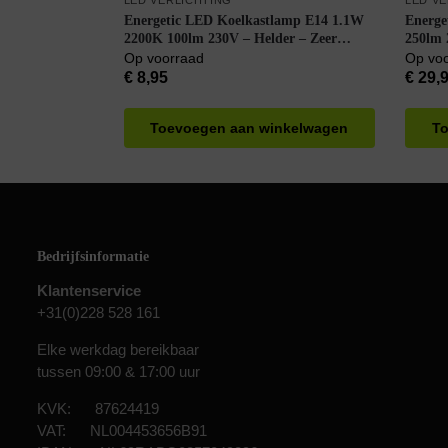
LED VERLICHTING
LED V
Energetic LED Koelkastlamp E14 1.1W
Energe
2200K 100lm 230V – Helder – Zeer
250lm 
Warm Wit
Buisla
Op voorraad
Op vo
8 stuks
€
8,95
€
29,
Toevoegen aan winkelwagen
To
Bedrijfsinformatie
Klantenservice
+31(0)228 528 161
Elke werkdag bereikbaar
tussen 09:00 & 17:00 uur
KVK: 87624419
VAT: NL004453656B91