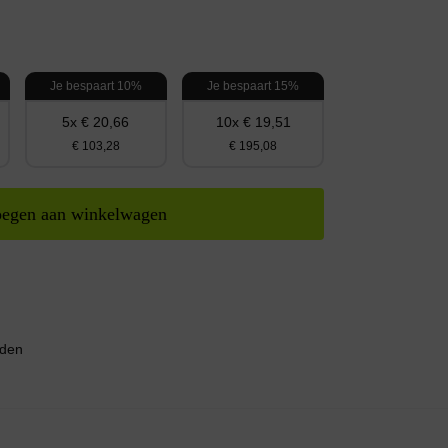
Je bespaart 10%
Je bespaart 15%
5x € 20,66
10x € 19,51
€ 103,28
€ 195,08
egen aan winkelwagen
nden