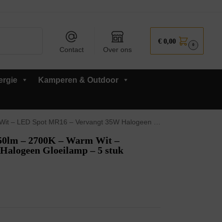
Zoeken
€
0,00
0
Contact
Over ons
ergie
Kamperen & Outdoor
pot MR16 – Vervangt 35W Halogeen Gloeilamp – 5 stuk
0lm – 2700K – Warm Wit –
alogeen Gloeilamp – 5 stuk