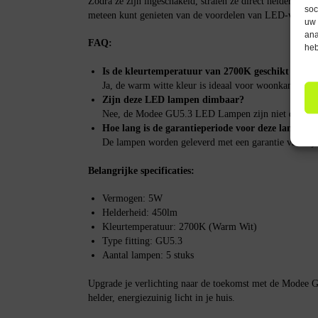
Zodra ze zijn ingeschakeld, stralen ze direct helder lich
soc
meteen kunt genieten van de voordelen van LED-verlicht
uw 
ana
FAQ:
heb
Is de kleurtemperatuur van 2700K geschikt voor a
Ja, de warm witte kleur is ideaal voor woonkamers, s
Zijn deze LED lampen dimbaar?
Nee, de Modee GU5.3 LED Lampen zijn niet dimbaa
Hoe lang is de garantieperiode voor deze lampen?
De lampen worden geleverd met een garantie van 2 ja
Belangrijke specificaties:
Vermogen: 5W
Helderheid: 450lm
Kleurtemperatuur: 2700K (Warm Wit)
Type fitting: GU5.3
Aantal lampen: 5 stuks
Upgrade je verlichting naar de toekomst met de Modee
helder, energiezuinig licht in je huis.