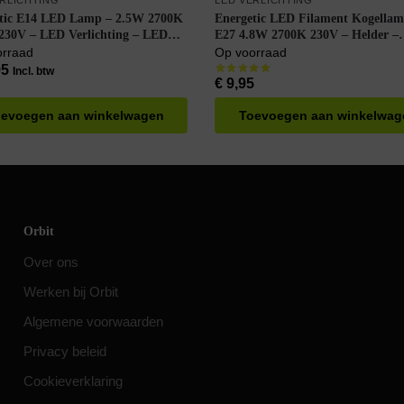
ERLICHTING
LED VERLICHTING
tic E14 LED Lamp – 2.5W 2700K
Energetic LED Filament Kogella
230V – LED Verlichting – LED
E27 4.8W 2700K 230V – Helder –
mp T25 – Warm Wit – Per doos à
Dimbaar – Warm Wit
orraad
Op voorraad
95
Incl. btw
€
9,95
evoegen aan winkelwagen
Toevoegen aan winkelwag
Orbit
Over ons
Werken bij Orbit
Algemene voorwaarden
Privacy beleid
Cookieverklaring