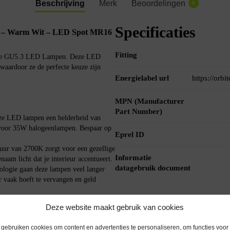
Beschrijving
Merk
Beoordelingen
0
Specificaties
 – Warm Wit – LED Spot MR16
Fitting
Modee GU5.3 LED Lampen. Deze LED
 waardoor ze de perfecte keuze zijn
Energielabel url
https://orb
MPN (Manufacturer
Part Number)
ze LED lampen een helderheid van
 voor 35W halogeenlampen. Bespaar op
Eprel ID
ur van 2700K zorgt voor een gezellige
Informatie
aam licht dat je interieur accentueert.
datagebruik document
ogie gaan deze lampen veel langer
 vaak hoeft te vervangen en geld
Deze website maakt gebruik van cookies
en in standaard GU5.3 fittingen.
gebruiken cookies om content en advertenties te personaliseren, om functies voor