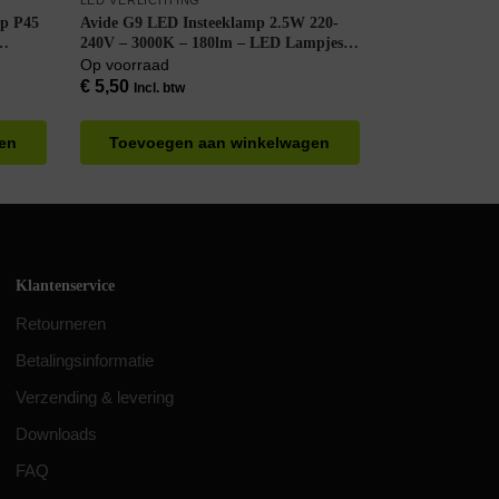
LED VERLICHTING
mp P45
Avide G9 LED Insteeklamp 2.5W 220-
240V – 3000K – 180lm – LED Lampjes
Insteek – Warm wit licht – Vervangt
Op voorraad
25W lamp
€
5,50
Incl. btw
en
Toevoegen aan winkelwagen
Klantenservice
Retourneren
Betalingsinformatie
Verzending & levering
Downloads
FAQ