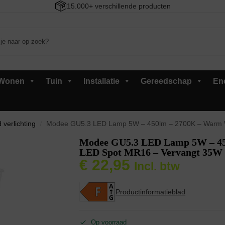
15.000+ verschillende producten
Wonen
Tuin
Installatie
Gereedschap
En
 verlichting
Modee GU5.3 LED Lamp 5W – 450lm – 2700K – Warm Wit – LED S
/
Modee GU5.3 LED Lamp 5W – 45
LED Spot MR16 – Vervangt 35W H
€
22,95
Incl. btw
Productinformatieblad
Op voorraad