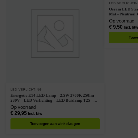
LED VERLICHTI
Osram LED Star
Mat – Neutraal 
Op voorraad
€
9,50
Incl. btw
Toev
LED VERLICHTING
Energetic E14 LED Lamp – 2.5W 2700K 250lm
230V – LED Verlichting – LED Buislamp T25 –
Warm Wit – Per doos à 8 stuks
Op voorraad
€
29,95
Incl. btw
Toevoegen aan winkelwagen