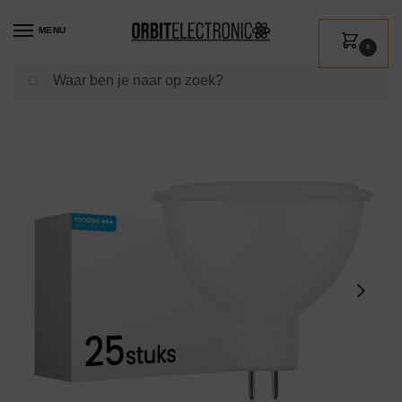
MENU
0
Zoeken
Home
Shop
Verlichting
Lichtbronnen
Led verlichting
Modee GU5.3 LED Lamp 5W – 450lm – 2700K – Warm Wit – LED Spot MR16 – Vervangt 35W Halogeen Gloeilamp – 25 stuks
/
/
/
/
/