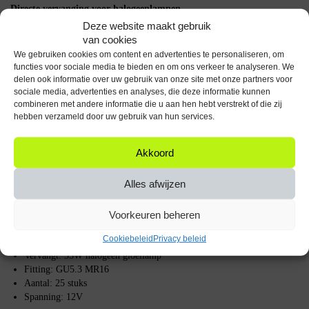
Directe vervanging voor halogeenlampen
Deze website maakt gebruik
De GU5.3 fitting en MR16 vorm maken deze lampen direct uitwisselbaar
van cookies
met bestaande halogeen spots. Er is geen aanpassing aan de armatuur
We gebruiken cookies om content en advertenties te personaliseren, om
nodig.
functies voor sociale media te bieden en om ons verkeer te analyseren. We
delen ook informatie over uw gebruik van onze site met onze partners voor
Hoe werkt de Modee GU5.3 LED lamp
sociale media, advertenties en analyses, die deze informatie kunnen
combineren met andere informatie die u aan hen hebt verstrekt of die zij
hebben verzameld door uw gebruik van hun services.
Plaats de LED lamp eenvoudig in een GU5.3 fitting. De lamp werkt op
12V en is geschikt voor gebruik met een geschikte transformator. Na
installatie geeft de lamp direct vol licht zonder opwarmtijd.
Akkoord
Belangrijke specificaties
Alles afwijzen
Type: Modee GU5.3 LED lamp
Vermogen: 5W
Voorkeuren beheren
Lichtopbrengst: 450 lumen
Cookiebeleid
Privacy beleid
Kleurtemperatuur: 2700K warm wit
Vervangt: 35W halogeen gloeilamp
Fitting: GU5.3 MR16
Aantal: 25 stuks
Spanning: 12V