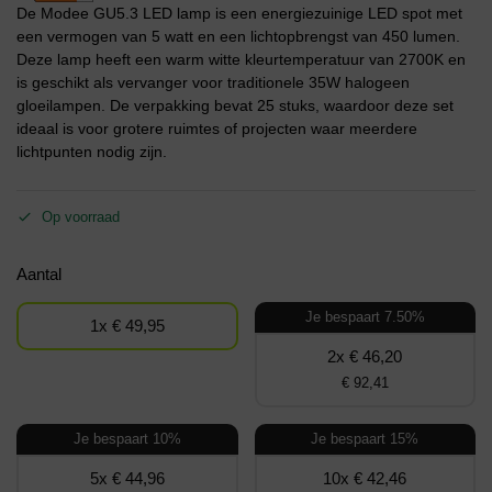
De Modee GU5.3 LED lamp is een energiezuinige LED spot met
een vermogen van 5 watt en een lichtopbrengst van 450 lumen.
Deze lamp heeft een warm witte kleurtemperatuur van 2700K en
is geschikt als vervanger voor traditionele 35W halogeen
gloeilampen. De verpakking bevat 25 stuks, waardoor deze set
ideaal is voor grotere ruimtes of projecten waar meerdere
lichtpunten nodig zijn.
Op voorraad
Aantal
Je bespaart 7.50%
1x € 49,95
2x € 46,20
€ 92,41
Je bespaart 10%
Je bespaart 15%
5x € 44,96
10x € 42,46