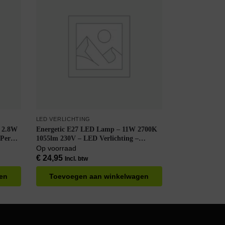
LED VERLICHTING
4 2.8W
Energetic E27 LED Lamp – 11W 2700K
 Per
1055lm 230V – LED Verlichting –
LEDBulb Flame A60 – Warm Wit –
Op voorraad
Dimbaar – Per doos à 6 stuks
€
24,95
Incl. btw
en
Toevoegen aan winkelwagen