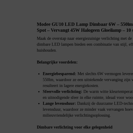
Modee GU10 LED Lamp Dimbaar 6W – 550lm 
Spot – Vervangt 45W Halogeen Gloeilamp – 10 
Maak de overstap naar energiezuinige verlichting me
dimbare LED lampen bieden een combinatie van stijl, eff
huishouden.
Belangrijke voordelen:
Energiebesparend:
Met slechts 6W vermogen levere
550lm, waardoor ze een uitstekende vervanging zijn
resulteert in lagere energiekosten.
Sfeervolle verlichting:
De warm witte kleurtemperatu
en uitnodigende sfeer in elke ruimte, ideaal voor wo
Lange levensduur:
Dankzij de duurzame LED-techno
levensduur, waardoor ze minder vaak vervangen hoev
milieuvriendelijke verlichtingsoplossing.
Dimbare verlichting voor elke gelegenheid