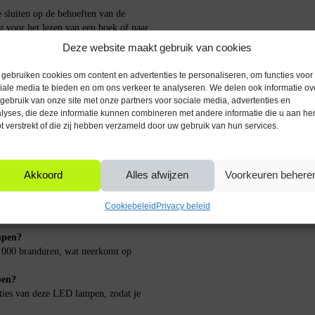
luiten op de behoeften van de
g voor het lezen van een boek of naar
bieden de flexibiliteit om de juiste
Deze website maakt gebruik van cookies
gebruiken cookies om content en advertenties te personaliseren, om functies voor
iale media te bieden en om ons verkeer te analyseren. We delen ook informatie ov
gebruik van onze site met onze partners voor sociale media, advertenties en
eïnstalleerd in bestaande GU10
lyses, die deze informatie kunnen combineren met andere informatie die u aan he
ervangen door deze LED lampen, geniet
t verstrekt of die zij hebben verzameld door uw gebruik van hun services.
 heldere uitstraling.
Akkoord
Alles afwijzen
Voorkeuren behere
Cookiebeleid
Privacy beleid
nen worden gebruikt met compatibele
mpen?
.000 branduren, wat neerkomt op
pen?
aties van deze LED lampen, zodat je