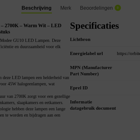
Beschrijving
Merk
Beoordelingen
0
Specificaties
– 2700K – Warm Wit – LED
stuks
Lichtbron
t de Modee GU10 LED Lampen. Deze
iciëntie en duurzaamheid voor elk
Energielabel url
https://orb
MPN (Manufacturer
Part Number)
n deze LED lampen een helderheid van
 voor 45W halogeenlampen, wat
Eprel ID
ur van 2700K zorgt voor een gezellige
Informatie
onkamers, slaapkamers en eetkamers.
datagebruik document
logie hebben deze lampen een lange
en te worden en bijdragen aan een