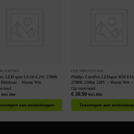
ERLICHTING
LED VERLICHTING
tic LED spot GU10 6.2W 2700K
Philips CorePro LEDspot R50 E1
– Dimbaar – Warm Wit
2700K 210lm 230V – Warm Wit –
doos á 6 stuks
orraad
Op voorraad
5
€
39,50
Incl. btw
Incl. btw
evoegen aan winkelwagen
Toevoegen aan winkelwag