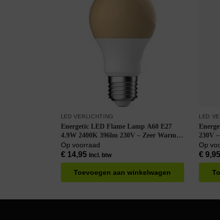
LED VERLICHTING
LED V
Energetic LED Flame Lamp A60 E27
Energe
4.9W 2400K 396lm 230V – Zeer Warm
230V 
Wit
Op voorraad
Op vo
€
14,95
€
9,9
Incl. btw
Toevoegen aan winkelwagen
To