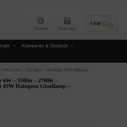
Zoeken
€
0,00
0
Contact
Over ons
ergie
Kamperen & Outdoor
LED Spot – Vervangt 45W Halogeen Gloeilamp – 10 stuks
6W – 550lm – 2700K –
t 45W Halogeen Gloeilamp –