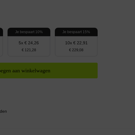
Je bespaart 10%
Je bespaart 15%
5x € 24,26
10x € 22,91
€ 121,28
€ 229,08
egen aan winkelwagen
nden