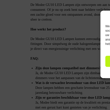
De Modee GU10 LED Lampen zijn ontworpen om aan te s
consument. Of je nu op zoek bent naar heldere verlichtin
een zachte gloed voor een ontspannen avond, deze lampen 
sfeer te creëren.
We 
Hoe werkt het product?
soc
uw 
De Modee GU10 LED Lampen kunnen eenvoudig worden g
ana
fittingen. Door simpelweg de oude halogeenlampen te v
heb
je direct van energiezuinige verlichting met een warme en
FAQ:
Zijn deze lampen compatibel met dimmers?
Ja, de Modee GU10 LED Lampen zijn dimbaar en kun
dimmers voor het aanpassen van de lichtintensiteit.
Wat is de verwachte levensduur van deze LED la
Deze lampen hebben een geschatte levensduur van 25
jarenlang betrouwbare verlichting.
Zijn er garanties beschikbaar voor deze LED lam
Ja, Modee biedt een garantie op de kwaliteit en prest
met een gerust hart kunt genieten van je verlichting.