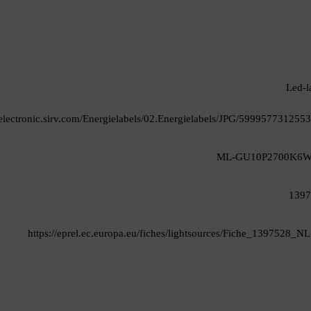
Led-
itelectronic.sirv.com/Energielabels/02.Energielabels/JPG/5999577312553
ML-GU10P2700K6
1397
https://eprel.ec.europa.eu/fiches/lightsources/Fiche_1397528_NL