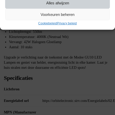
Hebben deze lampen een garantie?
Ja, deze LED lampen worden
Alles afwijzen
geleverd met een garantie van 2 jaar.
Voorkeuren beheren
Belangrijke specificaties:
Cookiebeleid
Privacy beleid
Vermogen: 6W
Lichtopbrengst: 550lm
Kleurtemperatuur: 4000K (Neutraal Wit)
Vervangt: 42W Halogeen Gloeilamp
Aantal: 10 stuks
Upgrade je verlichting naar de toekomst met de Modee GU10 LED
Lampen en geniet van helder, energiezuinig licht in elke kamer. Laat je
huis stralen met deze duurzame en efficiënte LED spots!
Specificaties
Lichtbron
Energielabel url
https://orbitelectronic.sirv.com/Energielabels/0
MPN (Manufacturer