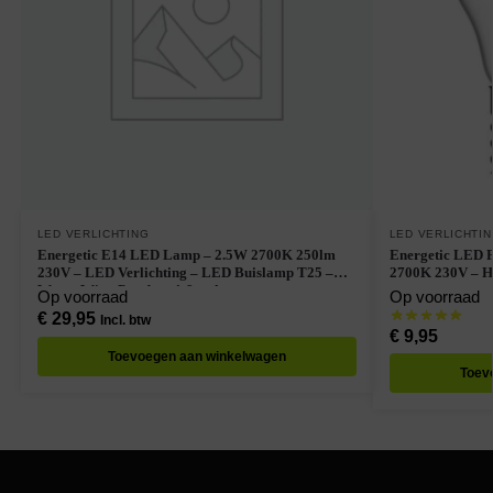
LED VERLICHTING
LED VERLICHTI
Energetic E14 LED Lamp – 2.5W 2700K 250lm
Energetic LED 
230V – LED Verlichting – LED Buislamp T25 –
2700K 230V – H
Warm Wit – Per doos à 8 stuks
Op voorraad
Op voorraad
€
29,95
Incl. btw
€
9,95
Toevoegen aan winkelwagen
Toev