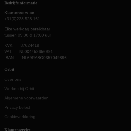
Bedrijfsinformatie
Klantenservice
+31(0)228 528 161
Elke werkdag bereikbaar
tussen 09:00 & 17:00 uur
KVK: 87624419
VAT: NL004453656B91
IBAN: NL69RABO0357049896
Orbit
Over ons
Werken bij Orbit
Algemene voorwaarden
Privacy beleid
Cookieverklaring
Klantenservice