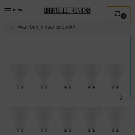
MENU
0
Zoeken
Home
Shop
Verlichting
Lichtbronnen
Led verlichting
Modee GU10 LED Lamp 6W – 550lm – 4000K – Neutraal Wit – LED Spot – Vervangt 42W Halogeen Gloeilamp – 10 stuks
/
/
/
/
/