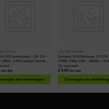
ERLICHTING
LED VERLICHTING
4 LED Insteeklamp 1.2W 12V –
Energetic LED Buislamp T25 E14
D Lampjes Insteek –
2700K 470lm 230V – Helder – Wa
Wit – Vervangt 10W lamp
orraad
Op voorraad
5
€
9,95
Incl. btw
Incl. btw
evoegen aan winkelwagen
Toevoegen aan winkelwag