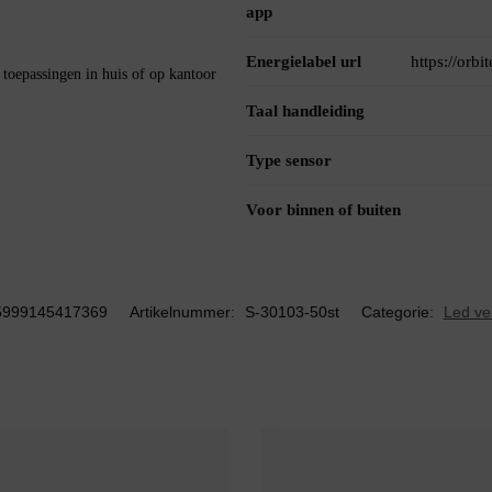
app
Energielabel url
https://orb
oepassingen in huis of op kantoor
Taal handleiding
Type sensor
Voor binnen of buiten
5999145417369
Artikelnummer:
S-30103-50st
Categorie:
Led ver