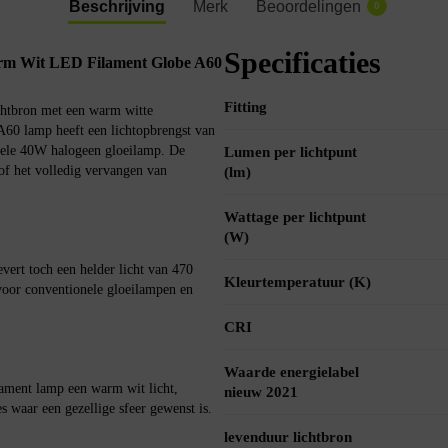
Beschrijving
Merk
Beoordelingen
0
Specificaties
m Wit LED Filament Globe A60
Fitting
htbron met een warm witte
60 lamp heeft een lichtopbrengst van
onele 40W halogeen gloeilamp. De
Lumen per lichtpunt
 of het volledig vervangen van
(lm)
Wattage per lichtpunt
(W)
ert toch een helder licht van 470
Kleurtemperatuur (K)
voor conventionele gloeilampen en
CRI
Waarde energielabel
ament lamp een warm wit licht,
nieuw 2021
 waar een gezellige sfeer gewenst is.
levenduur lichtbron