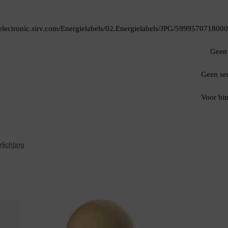
itelectronic.sirv.com/Energielabels/02.Energielabels/JPG/5999570718000
Geen 
Geen se
Voor bi
lichting