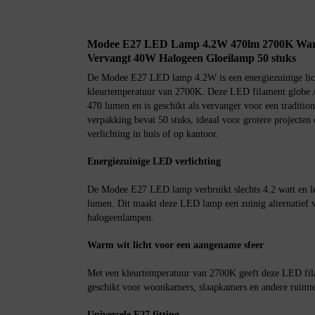
Modee E27 LED Lamp 4.2W 470lm 2700K War
Vervangt 40W Halogeen Gloeilamp 50 stuks
De Modee E27 LED lamp 4.2W is een energiezuinige lic
kleurtemperatuur van 2700K. Deze LED filament globe A
470 lumen en is geschikt als vervanger voor een traditi
verpakking bevat 50 stuks, ideaal voor grotere projecten
verlichting in huis of op kantoor.
Energiezuinige LED verlichting
De Modee E27 LED lamp verbruikt slechts 4.2 watt en lev
lumen. Dit maakt deze LED lamp een zuinig alternatief 
halogeenlampen.
Warm wit licht voor een aangename sfeer
Met een kleurtemperatuur van 2700K geeft deze LED fil
geschikt voor woonkamers, slaapkamers en andere ruimtes
Universele E27 fitting