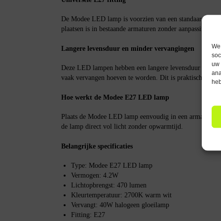
De Modee LED lamp is voorzien van een standaard E27 f
plaatsen is in bestaande armaturen zonder aanpassingen.
We 
Langere levensduur en minder vervangingen
soc
uw 
Deze LED lampen hebben een langere levensduur dan tra
ana
vaak vervangen hoeven te worden. Dit is praktisch voor zo
heb
Hoe werkt de Modee E27 LED lamp
Plaats de Modee LED lamp eenvoudig in een armatuur met
de lamp direct vol licht zonder opwarmtijd.
Belangrijke specificaties
Type: Modee E27 LED lamp
Vermogen: 4.2W
Lichtopbrengst: 470 lumen
Kleurtemperatuur: 2700K warm wit
Vervangt: 40W halogeen gloeilamp
Fitting: E27