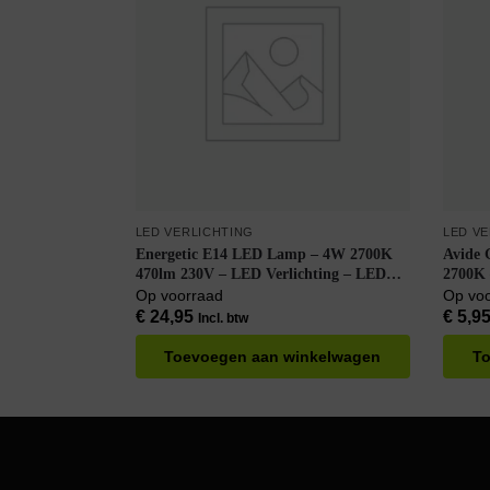
LED VERLICHTING
LED V
Energetic E14 LED Lamp – 4W 2700K
Avide G
470lm 230V – LED Verlichting – LED
2700K – 90lm – LE
Buislamp T25 – Warm Wit – Per doos à
Warm 
Op voorraad
Op vo
6 stuks
€
24,95
€
5,9
Incl. btw
Toevoegen aan winkelwagen
To