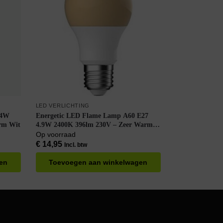
LED VERLICHTING
 4W
Energetic LED Flame Lamp A60 E27
rm Wit
4.9W 2400K 396lm 230V – Zeer Warm
Wit
Op voorraad
€
14,95
Incl. btw
en
Toevoegen aan winkelwagen