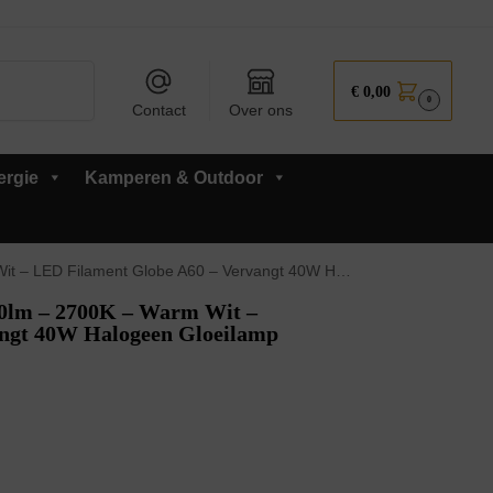
Zoeken
€
0,00
0
Contact
Over ons
ergie
Kamperen & Outdoor
t Globe A60 – Vervangt 40W Halogeen Gloeilamp – 50 stuks
0lm – 2700K – Warm Wit –
angt 40W Halogeen Gloeilamp