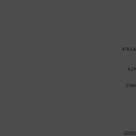
470 L
4,2
2700
20000