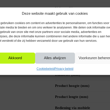
Voltage (V)
itting, waardoor deze eenvoudig te
Deze website maakt gebruik van cookies
Met dimfunctie
gebruiken cookies om content en advertenties te personaliseren, om functies voor
iale media te bieden en om ons verkeer te analyseren. We delen ook informatie ov
IP waarde
gebruik van onze site met onze partners voor sociale media, advertenties en
ditionele lampen, waardoor ze minder
lyses, die deze informatie kunnen combineren met andere informatie die u aan he
wel particulier als zakelijk gebruik.
t verstrekt of die zij hebben verzameld door uw gebruik van hun services.
Kleur glas
Kleur
Akkoord
Alles afwijzen
Voorkeuren behere
 E27 fitting. Na het inschakelen geeft
Vorm lichtbron
Cookiebeleid
Privacy beleid
Diameter (mm)
Product hoogte (mm)
Product lengte (mm)
Bediening via mobiele