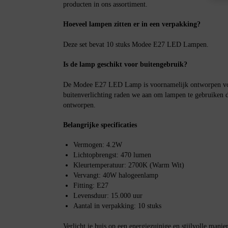
producten in ons assortiment.
Hoeveel lampen zitten er in een verpakking?
Deze set bevat 10 stuks Modee E27 LED Lampen.
Is de lamp geschikt voor buitengebruik?
De Modee E27 LED Lamp is voornamelijk ontworpen voo
buitenverlichting raden we aan om lampen te gebruiken di
ontworpen.
Belangrijke specificaties
Vermogen: 4.2W
Lichtopbrengst: 470 lumen
Kleurtemperatuur: 2700K (Warm Wit)
Vervangt: 40W halogeenlamp
Fitting: E27
Levensduur: 15.000 uur
Aantal in verpakking: 10 stuks
Verlicht je huis op een energiezuinige en stijlvolle m