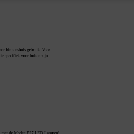
r binnenshuis gebruik. Voor
e specifiek voor buiten zijn
anier met de Modee E27 LED Lampen!