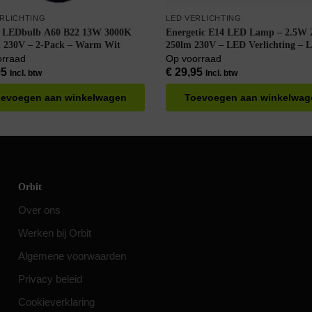
ERLICHTING
LED VERLICHTING
s LEDbulb A60 B22 13W 3000K
Energetic E14 LED Lamp – 2.5W
 230V – 2-Pack – Warm Wit
250lm 230V – LED Verlichting – 
Buislamp T25 – Warm Wit – Per d
orraad
Op voorraad
8 stuks
95
€
29,95
Incl. btw
Incl. btw
evoegen aan winkelwagen
Toevoegen aan winkelwag
Orbit
Over ons
Werken bij Orbit
Algemene voorwaarden
Privacy beleid
Cookieverklaring