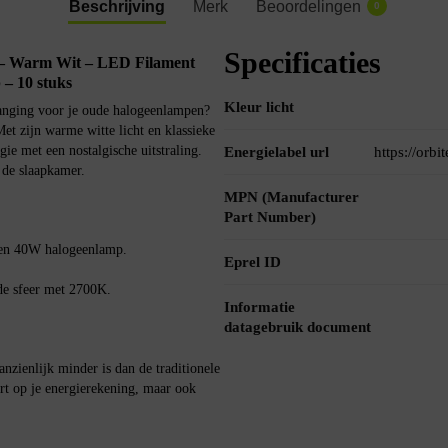
Beschrijving
Merk
Beoordelingen
0
Specificaties
– Warm Wit – LED Filament
– 10 stuks
Kleur licht
rvanging voor je oude halogeenlampen?
 zijn warme witte licht en klassieke
e met een nostalgische uitstraling.
Energielabel url
https://orb
 de slaapkamer.
MPN (Manufacturer
Part Number)
een 40W halogeenlamp.
Eprel ID
de sfeer met 2700K.
Informatie
datagebruik document
ienlijk minder is dan de traditionele
rt op je energierekening, maar ook