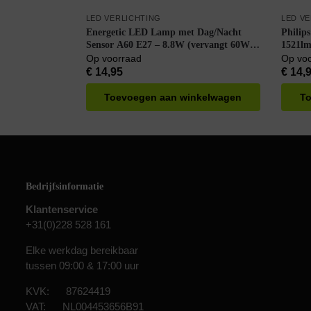
LED VERLICHTING
LED V
Energetic LED Lamp met Dag/Nacht
Philip
Sensor A60 E27 – 8.8W (vervangt 60W)
1521lm
– 806lm – 2700K – Ø60mm – 220-240V –
Op voorraad
Op vo
Energiezuinig
€
14,95
€
14,
Toevoegen aan winkelwagen
To
Bedrijfsinformatie
Klantenservice
+31(0)228 528 161
Elke werkdag bereikbaar
tussen 09:00 & 17:00 uur
KVK: 87624419
VAT: NL004453656B91