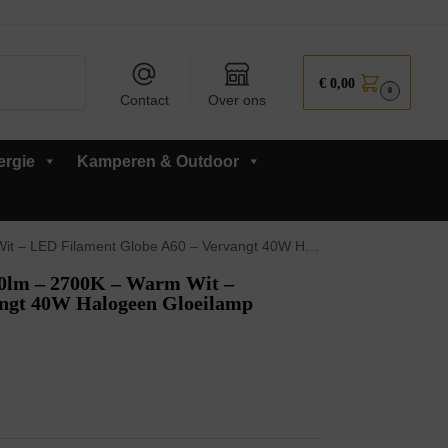
Zoeken
€
0,00
0
Contact
Over ons
ergie
Kamperen & Outdoor
t Globe A60 – Vervangt 40W Halogeen Gloeilamp – 10 stuks
0lm – 2700K – Warm Wit –
angt 40W Halogeen Gloeilamp