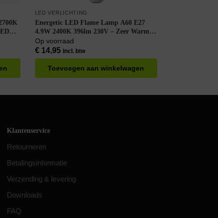
LED VERLICHTING
 2700K
Energetic LED Flame Lamp A60 E27
LED
4.9W 2400K 396lm 230V – Zeer Warm
oos à
Wit
Op voorraad
€
14,95
Incl. btw
en
Toevoegen aan winkelwagen
Klantenservice
Retourneren
Betalingsinformatie
Verzending & levering
Downloads
FAQ