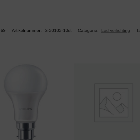
769
Artikelnummer:
S-30103-10st
Categorie:
Led verlichting
T