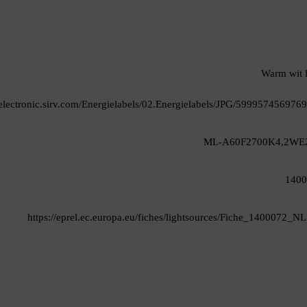
Warm wit l
itelectronic.sirv.com/Energielabels/02.Energielabels/JPG/5999574569769
ML-A60F2700K4,2WE
1400
https://eprel.ec.europa.eu/fiches/lightsources/Fiche_1400072_NL