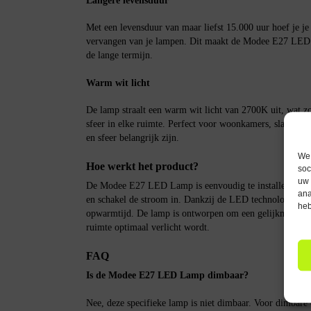
Langere levensduur
Met een levensduur van maar liefst 15.000 uur hoef je j
vervangen van je lampen. Dit maakt de Modee E27 LED 
de lange termijn.
Warm wit licht
De lamp straalt een warm wit licht van 2700K uit, wat zo
sfeer in elke ruimte. Perfect voor woonkamers, slaapkam
en sfeer belangrijk zijn.
We 
Hoe werkt het product?
soc
uw 
De Modee E27 LED Lamp is eenvoudig te installeren. Dr
ana
en schakel de stroom in. Dankzij de LED technologie wor
heb
opwarmtijd. De lamp is ontworpen om een gelijkmatige li
ruimte optimaal verlicht wordt.
FAQ
Is de Modee E27 LED Lamp dimbaar?
Nee, deze specifieke lamp is niet dimbaar. Voor dimbare 