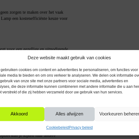
e geen zorgen te maken over het vaak
Lamp een kostenefficiënte keuze voor
rgt voor een gezellige en uitnodigende
ers en andere leefruimtes waar comfort
Deze website maakt gebruik van cookies
gebruiken cookies om content en advertenties te personaliseren, om functies voor
iale media te bieden en om ons verkeer te analyseren. We delen ook informatie ov
gebruik van onze site met onze partners voor sociale media, advertenties en
aai de lamp gewoon in een E27 fitting
lyses, die deze informatie kunnen combineren met andere informatie die u aan he
dt de lamp direct helder zonder
t verstrekt of die zij hebben verzameld door uw gebruik van hun services.
chtverdeling te bieden, waardoor je
Akkoord
Alles afwijzen
Voorkeuren behere
Cookiebeleid
Privacy beleid
opties kun je kijken naar andere