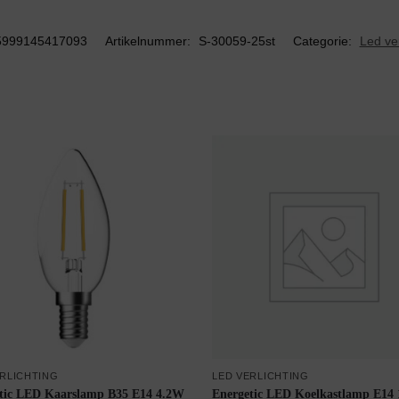
5999145417093
Artikelnummer:
S-30059-25st
Categorie:
Led ver
ERLICHTING
LED VERLICHTING
tic LED Kaarslamp B35 E14 4.2W
Energetic LED Koelkastlamp E14