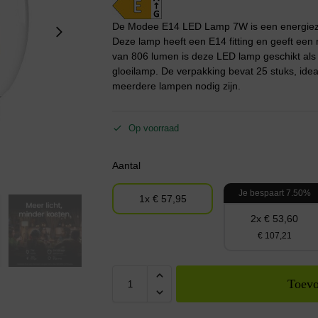
De Modee E14 LED Lamp 7W is een energiezui
Deze lamp heeft een E14 fitting en geeft een 
van 806 lumen is deze LED lamp geschikt als
gloeilamp. De verpakking bevat 25 stuks, idea
meerdere lampen nodig zijn.
Op voorraad
Aantal
Je bespaart 7.50%
1x € 57,95
2x € 53,60
€ 107,21
Toevo