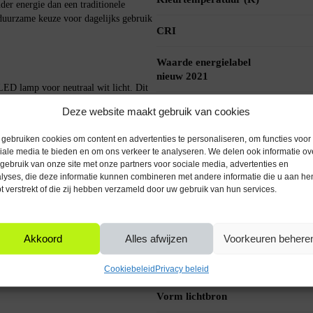
r energie dan een traditionele
duurzame keuze voor dagelijks gebruik
CRI
Waarde energielabel
nieuw 2021
ED lamp voor neutraal wit licht. Dit
grijk is, zoals keukens, werkplekken of
levensduur lichtbron
Deze website maakt gebruik van cookies
Voltage (V)
gebruiken cookies om content en advertenties te personaliseren, om functies voor
iale media te bieden en om ons verkeer te analyseren. We delen ook informatie ov
gebruik van onze site met onze partners voor sociale media, advertenties en
Met dimfunctie
t als een 60W halogeenlamp, maar met
lyses, die deze informatie kunnen combineren met andere informatie die u aan he
e vervanger voor bestaande armaturen
t verstrekt of die zij hebben verzameld door uw gebruik van hun services.
IP waarde
Kleur glas
Akkoord
Alles afwijzen
Voorkeuren behere
tuur met E14 fitting worden
Kleur
mp direct vol licht zonder opwarmtijd.
Cookiebeleid
Privacy beleid
Vorm lichtbron