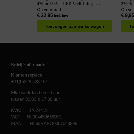
470lm 230V – LED Verlichting –
2700K 
LEDBulb Flame A60 – Warm Wit –
Warm 
Op voorraad
Op vo
Dimbaar – Per doos à 6 stuks
€
22,95
€
9,9
Incl. btw
Toevoegen aan winkelwagen
To
Bedrijfsinformatie
Klantenservice
+31(0)228 528 161
Elke werkdag bereikbaar
tussen 09:00 & 17:00 uur
KVK: 87624419
VAT: NL004453656B91
IBAN: NL69RABO0357049896