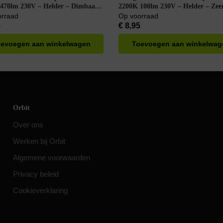
470lm 230V – Helder – Dimbaar –
2200K 100lm 230V – Helder – Zee
Wit
Warm Wit
orraad
Op voorraad
5
€
8,95
evoegen aan winkelwagen
Toevoegen aan winkelwag
Orbit
Over ons
Werken bij Orbit
Algemene voorwaarden
Privacy beleid
Cookieverklaring