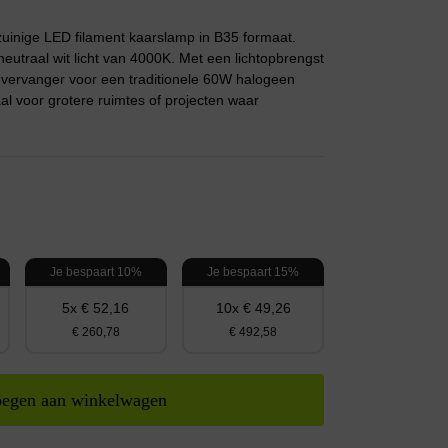
nige LED filament kaarslamp in B35 formaat.
neutraal wit licht van 4000K. Met een lichtopbrengst
 vervanger voor een traditionele 60W halogeen
al voor grotere ruimtes of projecten waar
Je bespaart 10%
Je bespaart 15%
5x € 52,16
10x € 49,26
€ 260,78
€ 492,58
egen aan winkelwagen