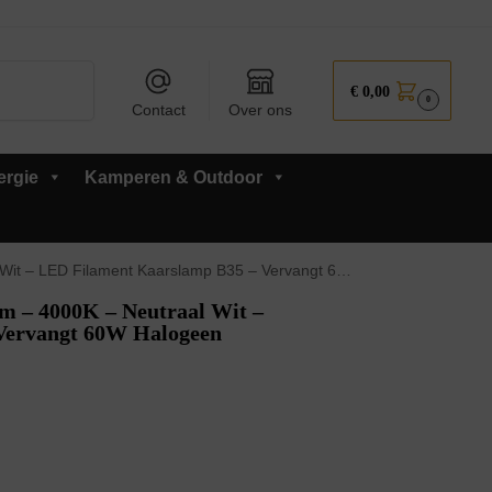
Zoeken
€
0,00
0
Contact
Over ons
ergie
Kamperen & Outdoor
 Kaarslamp B35 – Vervangt 60W Halogeen Gloeilamp – 25 stuks
 – 4000K – Neutraal Wit –
Vervangt 60W Halogeen