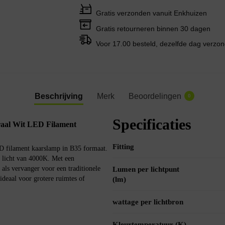
Gratis verzonden vanuit Enkhuizen
Gratis retourneren binnen 30 dagen
Voor 17.00 besteld, dezelfde dag verzo
Beschrijving
Merk
Beoordelingen
0
Specificaties
al Wit LED Filament
Fitting
filament kaarslamp in B35 formaat.
t licht van 4000K. Met een
als vervanger voor een traditionele
Lumen per lichtpunt
deaal voor grotere ruimtes of
(lm)
wattage per lichtbron
Kleurtemperatuur (K)