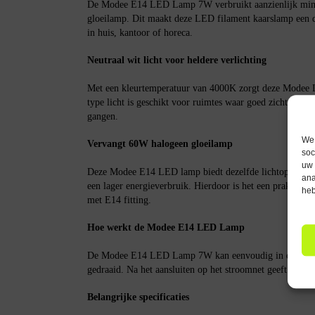
De Modee E14 LED Lamp 7W verbruikt aanzienlijk minde
gloeilamp. Dit maakt deze LED filament kaarslamp een 
in huis, kantoor of horeca.
Neutraal wit licht voor heldere verlichting
Met een kleurtemperatuur van 4000K zorgt deze Modee L
type licht is geschikt voor ruimtes waar goed zicht belan
gangen.
We 
Vervangt 60W halogeen gloeilamp
soc
uw 
Deze Modee E14 LED lamp biedt dezelfde lichtopbrengs
ana
een lager energieverbruik. Hierdoor is het een praktisch
heb
met E14 fitting.
Hoe werkt de Modee E14 LED Lamp
De Modee E14 LED Lamp 7W kan eenvoudig in een arma
gedraaid. Na het aansluiten op het stroomnet geeft de la
Belangrijke specificaties