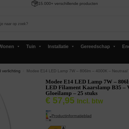
15.000+ verschillende producten
Wonen
Tuin
Installatie
Gereedschap
En
 verlichting
Modee E14 LED Lamp 7W – 806lm – 4000K – Neutraal Wit – LED Filament
/
Modee E14 LED Lamp 7W – 806lm
LED Filament Kaarslamp B35 – 
Gloeilamp – 25 stuks
€
57,95
Incl. btw
Productinformatieblad