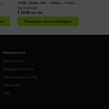
r
2700K 1056lm 230V – Helder – 3-Pack –
Warm Wit
Op voorraad
€
18,95
Incl. btw
en
Toevoegen aan winkelwagen
Klantenservice
Retourneren
Betalingsinformatie
Verzending & levering
Downloads
FAQ