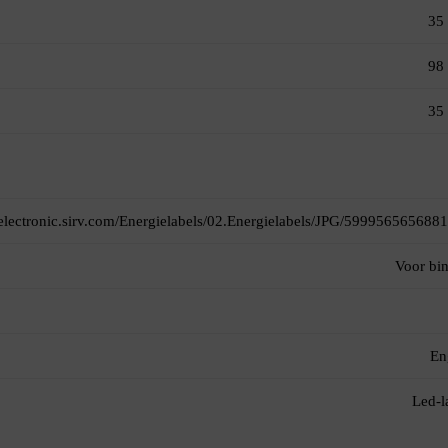
35
98
35
itelectronic.sirv.com/Energielabels/02.Energielabels/JPG/5999565656881
Voor bi
En
Led-