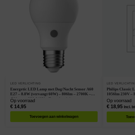
LED VERLICHTING
LED VERLICHTI
Energetic LED Lamp met Dag/Nacht Sensor A60
Philips Classic
E27 – 8.8W (vervangt 60W) – 806lm – 2700K –
1056lm 230V – 
Ø60mm – 220-240V – Energiezuinig
Op voorraad
Op voorraad
€
14,95
€
18,95
Incl. b
Toevoegen aan winkelwagen
Toev