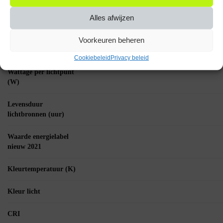
verpakking
Alles afwijzen
Fitting
Voorkeuren beheren
Energielabel url
https://eprel.ec.europa.eu/labels/lightsources/La
Cookiebeleid
Privacy beleid
Wattage per lichtpunt
(W)
Levensduur
lichtbronnen (uur)
Waarde energielabel
nieuw 2021
Kleurtemperatuur (K)
Kleur licht
CRI