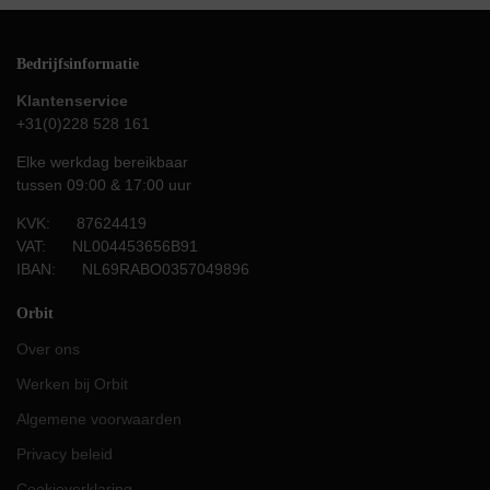
Bedrijfsinformatie
Klantenservice
+31(0)228 528 161
Elke werkdag bereikbaar
tussen 09:00 & 17:00 uur
KVK: 87624419
VAT: NL004453656B91
IBAN: NL69RABO0357049896
Orbit
Over ons
Werken bij Orbit
Algemene voorwaarden
Privacy beleid
Cookieverklaring