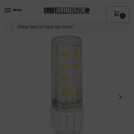
MENU
0
Zoeken
Home
Shop
Verlichting
Lichtbronnen
Led verlichting
LED line LITE LED Insteeklamp G9 – 6W (vervangt 50W) – 550lm – Ø16mm – 230V – Energiezuinig
/
/
/
/
/