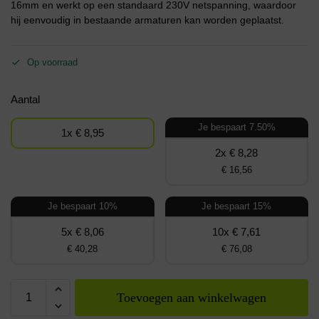
16mm en werkt op een standaard 230V netspanning, waardoor
hij eenvoudig in bestaande armaturen kan worden geplaatst.
Op voorraad
Aantal
Je bespaart 7.50%
1x € 8,95
2x € 8,28
€ 16,56
Je bespaart 10%
Je bespaart 15%
5x € 8,06
10x € 7,61
€ 40,28
€ 76,08
Toevoegen aan winkelwagen