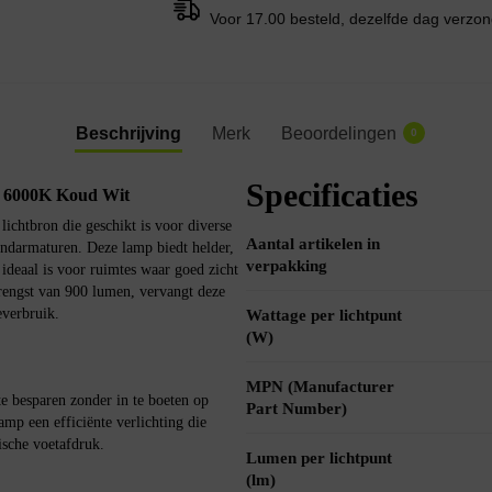
Voor 17.00 besteld, dezelfde dag verzo
Beschrijving
Merk
Beoordelingen
0
Specificaties
 6000K Koud Wit
chtbron die geschikt is voor diverse
Aantal artikelen in
ondarmaturen. Deze lamp biedt helder,
verpakking
ideaal is voor ruimtes waar goed zicht
rengst van 900 lumen, vervangt deze
everbruik.
Wattage per lichtpunt
(W)
MPN (Manufacturer
besparen zonder in te boeten op
Part Number)
mp een efficiënte verlichting die
ische voetafdruk.
Lumen per lichtpunt
(lm)