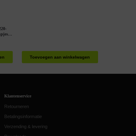
220-
pjes
gt
en
Toevoegen aan winkelwagen
Klantenservice
Retourneren
Betalingsinformatie
Verzending & levering