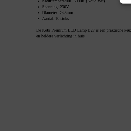
Kleurtemperatuur: 6000K (Koud Wit)
Spanning: 230V
Diameter: Ø45mm
Aantal: 10 stuks
De Kobi Premium LED Lamp E27 is een praktische keuze 
en heldere verlichting in huis.