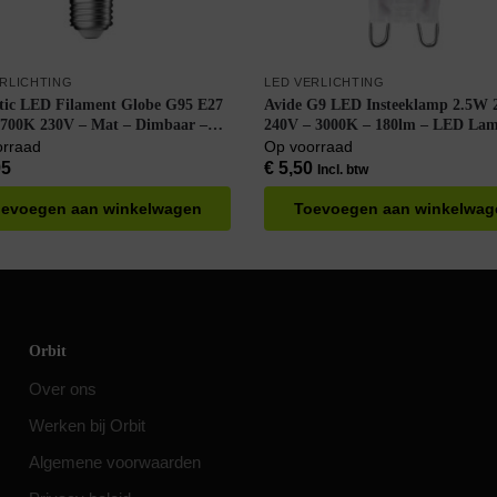
ERLICHTING
LED VERLICHTING
tic LED Filament Globe G95 E27
Avide G9 LED Insteeklamp 2.5W 
700K 230V – Mat – Dimbaar –
240V – 3000K – 180lm – LED Lam
Wit
Insteek – Warm wit licht – Vervan
orraad
Op voorraad
25W lamp
95
€
5,50
Incl. btw
evoegen aan winkelwagen
Toevoegen aan winkelwag
Orbit
Over ons
Werken bij Orbit
Algemene voorwaarden