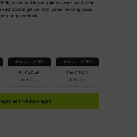
000K, wat ideaal is voor ruimtes waar goed zicht
en lichtopbrengst van 900 lumen, vervangt deze
ger energieverbruik.
Je bespaart 10%
Je bespaart 15%
5x € 40,46
10x € 38,21
€ 202,28
€ 382,08
egen aan winkelwagen