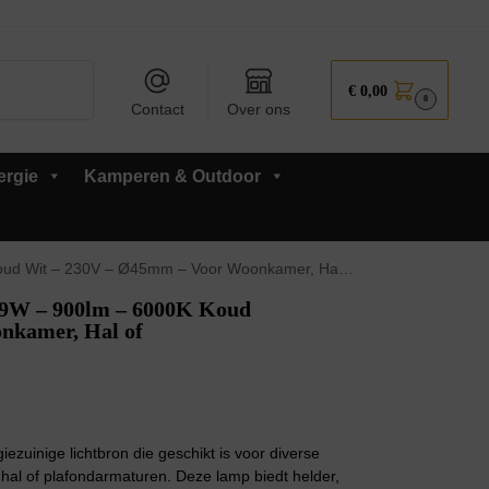
Zoeken
€
0,00
0
Contact
Over ons
ergie
Kamperen & Outdoor
Ø45mm – Voor Woonkamer, Hal of Plafondarmatuur – 10 stuks
9W – 900lm – 6000K Koud
nkamer, Hal of
uinige lichtbron die geschikt is voor diverse
 hal of plafondarmaturen. Deze lamp biedt helder,