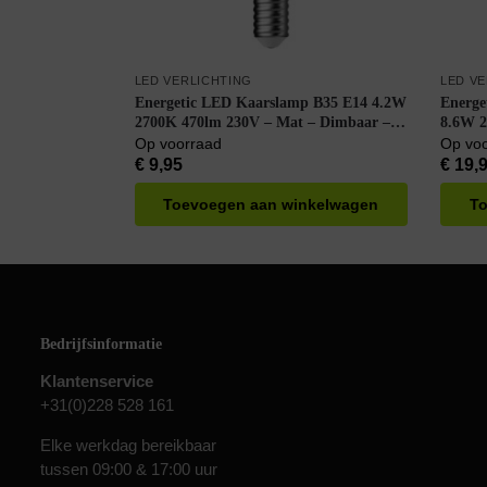
LED VERLICHTING
LED V
Energetic LED Kaarslamp B35 E14 4.2W
Energe
2700K 470lm 230V – Mat – Dimbaar –
8.6W 2
Warm Wit
Warm 
Op voorraad
Op vo
€
9,95
€
19,
Toevoegen aan winkelwagen
To
Bedrijfsinformatie
Klantenservice
+31(0)228 528 161
Elke werkdag bereikbaar
tussen 09:00 & 17:00 uur