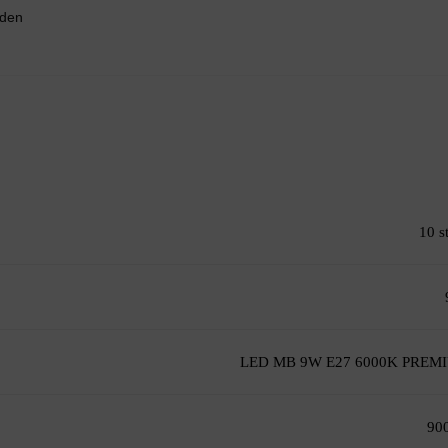
nden
10 s
LED MB 9W E27 6000K PREM
90