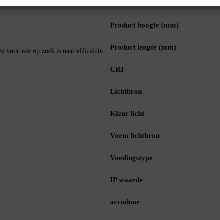
Diameter (mm)
Product hoogte (mm)
Product lengte (mm)
voor wie op zoek is naar efficiënte
CRI
Lichtbron
Kleur licht
Vorm lichtbron
Voedingstype
IP waarde
accuduur