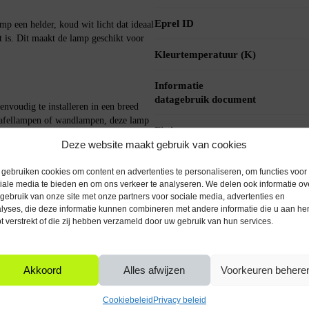
Eprel ID
 een helder, koud wit licht dat ideaal
t is. Dit maakt de lamp geschikt voor
Kleurtemperatuur (K)
Informatie
datagebruik document
voudig te installeren in een breed
tafellampen of wandlampen, deze lamp
Fitting
Deze website maakt gebruik van cookies
Aansluitspanning (V)
gebruiken cookies om content en advertenties te personaliseren, om functies voor
iale media te bieden en om ons verkeer te analyseren. We delen ook informatie ov
V netspanning en is eenvoudig te
Stralingshoek (°)
gebruik van onze site met onze partners voor sociale media, advertenties en
mp direct helder licht zonder opwarmtijd,
lyses, die deze informatie kunnen combineren met andere informatie die u aan he
t verstrekt of die zij hebben verzameld door uw gebruik van hun services.
Levensduur
lichtbronnen (uur)
Waarde energielabel
Akkoord
Alles afwijzen
Voorkeuren behere
nieuw 2021
Cookiebeleid
Privacy beleid