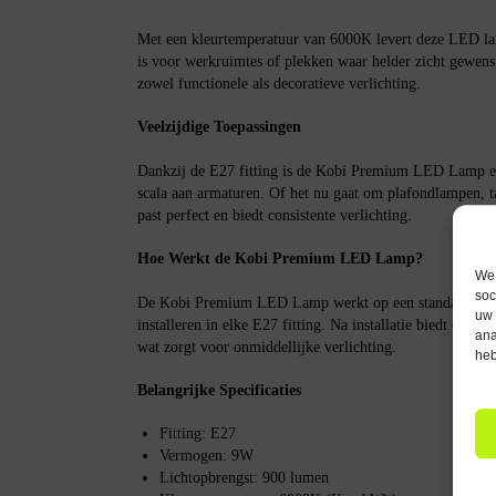
Met een kleurtemperatuur van 6000K levert deze LED lamp
is voor werkruimtes of plekken waar helder zicht gewens
zowel functionele als decoratieve verlichting.
Veelzijdige Toepassingen
Dankzij de E27 fitting is de Kobi Premium LED Lamp een
scala aan armaturen. Of het nu gaat om plafondlampen, 
past perfect en biedt consistente verlichting.
Hoe Werkt de Kobi Premium LED Lamp?
We 
soc
De Kobi Premium LED Lamp werkt op een standaard 230
uw 
installeren in elke E27 fitting. Na installatie biedt de la
ana
wat zorgt voor onmiddellijke verlichting.
heb
Belangrijke Specificaties
Fitting: E27
Vermogen: 9W
Lichtopbrengst: 900 lumen