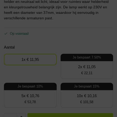
helder en neutraal wit licht, ideaal voor ruimtes waar helderheid
en kleurgetrouwheid belangrijk zijn. De lamp werkt op 230V en
heeft een diameter van 37mm, waardoor hij eenvoudig in
verschillende armaturen past.
Op voorraad
Aantal
Je bespaart 7.50%
1x € 11,95
2x € 11,05
€ 22,11
Je bespaart 10%
Je bespaart 15%
5x € 10,76
10x € 10,16
€ 53,78
€ 101,58