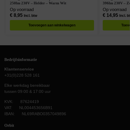
250lm 230V – Helder – Warm Wit
396lm 230V – Z
Op voorraad
Op voorraad
€
8,95
€
14,95
Incl. btw
Incl. b
Toevoegen aan winkelwagen
Toev
Bedrijfsinformatie
Klantenservice
+31(0)228 528 161
Elke werkdag bereikbaar
tussen 09:00 & 17:00 uur
KVK: 87624419
VAT: NL004453656B91
IBAN: NL69RABO0357049896
Orbit