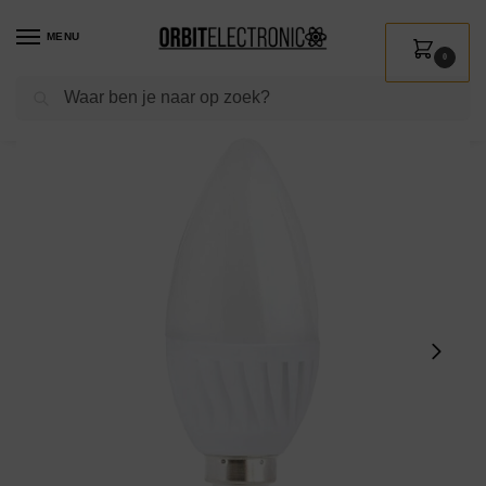
MENU
0
Zoeken
Home
Shop
Verlichting
Lichtbronnen
Led verlichting
Kobi Premium LED Lamp E14 – 9W – 900lm – 4000K Neutraal Wit – 230V – Ø37mm – Voor Tafellamp, Nachtkastlamp of Compact Armatuur
/
/
/
/
/