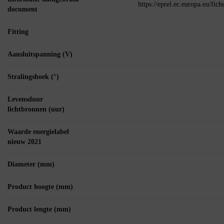
https://eprel.ec.europa.eu/fi
document
Fitting
Aansluitspanning (V)
Stralingshoek (°)
Levensduur
lichtbronnen (uur)
Waarde energielabel
nieuw 2021
Diameter (mm)
Product hoogte (mm)
Product lengte (mm)