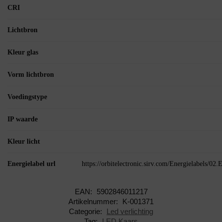
CRI
Lichtbron
Kleur glas
Vorm lichtbron
Voedingstype
IP waarde
Kleur licht
Energielabel url
https://orbitelectronic.sirv.com/Energielabels/0
EAN:
5902846011217
Artikelnummer:
K-001371
Categorie:
Led verlichting
Tag:
LED Kaars