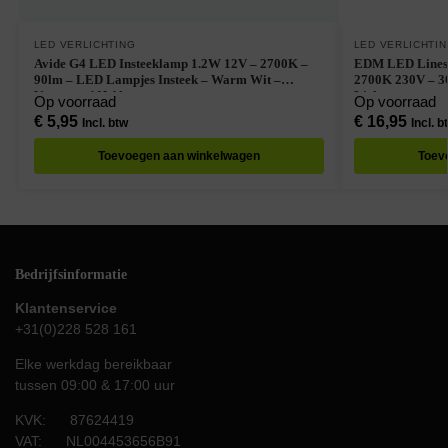
LED VERLICHTING
LED VERLICHTI
Avide G4 LED Insteeklamp 1.2W 12V – 2700K –
EDM LED Linestra Buis
90lm – LED Lampjes Insteek – Warm Wit –
2700K 230V – 3
Vervangt 10W lamp
Licht
Op voorraad
Op voorraad
€
5,95
€
16,95
Incl. btw
Incl. b
Toevoegen aan winkelwagen
Toev
Bedrijfsinformatie
Klantenservice
+31(0)228 528 161
Elke werkdag bereikbaar
tussen 09:00 & 17:00 uur
KVK: 87624419
VAT: NL004453656B91