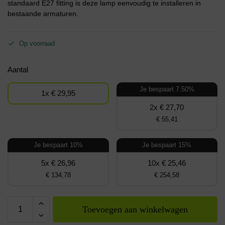
standaard E27 fitting is deze lamp eenvoudig te installeren in
bestaande armaturen.
Op voorraad
Aantal
Je bespaart 7.50%
1x € 29,95
2x € 27,70
€ 55,41
Je bespaart 10%
Je bespaart 15%
5x € 26,96
10x € 25,46
€ 134,78
€ 254,58
Toevoegen aan winkelwagen