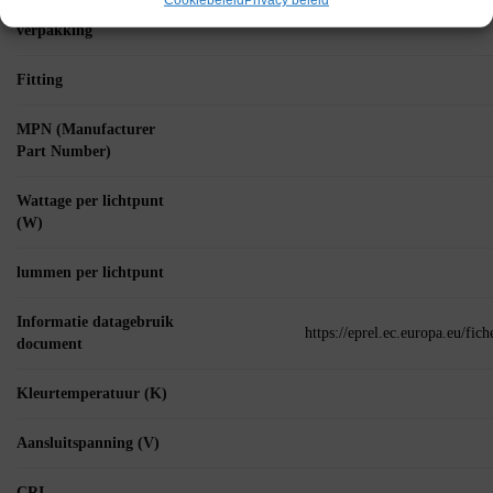
Aantal artikelen in
verpakking
Fitting
MPN (Manufacturer
Part Number)
Wattage per lichtpunt
(W)
lummen per lichtpunt
Informatie datagebruik
https://eprel.ec.europa.eu/fi
document
Kleurtemperatuur (K)
Aansluitspanning (V)
CRI