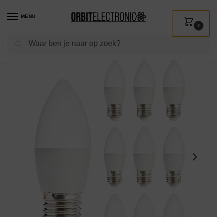
MENU
0
Zoeken
Home
Shop
Verlichting
Lichtbronnen
Led verlichting
Kobi LED Lamp Kaarsvorm E27 7W – 600lm – 3000K – 230V – Voor Slaapkamer, Eettafel of Gangverlichting – 10 stuks
/
/
/
/
/