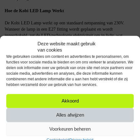
Hoe de Kobi LED Lamp Werkt
De Kobi LED Lamp werkt op een standaard netspanning van 230V.
Wanneer de lamp in een E27 fitting wordt geplaatst en wordt
ingeschakeld, zet de LED-technologie elektriciteit om in licht, wat
resulteert in een efficiënte en heldere verlichting.
Deze website maakt gebruik
van cookies
Belangrijke Specificaties
We gebruiken cookies om content en advertenties te personaliseren, om
functies voor sociale media te bieden en om ons verkeer te analyseren. We
Vermogen: 7W
delen ook informatie over uw gebruik van onze site met onze partners voor
Lichtopbrengst: 600 lumen
sociale media, advertenties en analyses, die deze informatie kunnen
Kleurtemperatuur: 3000K
combineren met andere informatie die u aan hen hebt verstrekt of die zij
hebben verzameld door uw gebruik van hun services.
Fitting: E27
Spanning: 230V
Aantal: 10 stuks
Akkoord
De Kobi LED Lamp Kaarsvorm E27 7W is een praktische keuze voor
Alles afwijzen
wie op zoek is naar efficiënte en sfeervolle verlichting.
Specificaties
Voorkeuren beheren
Cookiebeleid
Privacy beleid