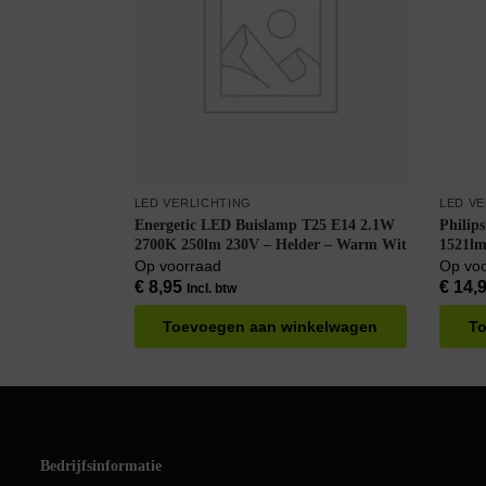
LED VERLICHTING
LED V
Energetic LED Buislamp T25 E14 2.1W
Philip
2700K 250lm 230V – Helder – Warm Wit
1521lm
Op voorraad
Op vo
€
8,95
€
14,
Incl. btw
Toevoegen aan winkelwagen
To
Bedrijfsinformatie