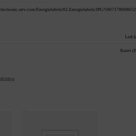
itelectronic.sirv.com/Energielabels/02.Energielabels/JPG/5907178008652
Led-
Kaars (
lichting