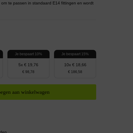
om te passen in standaard E14 fittingen en wordt
Je bespaart 10%
Je bespaart 15%
5x € 19,76
10x € 18,66
€ 98,78
€ 186,58
egen aan winkelwagen
nden