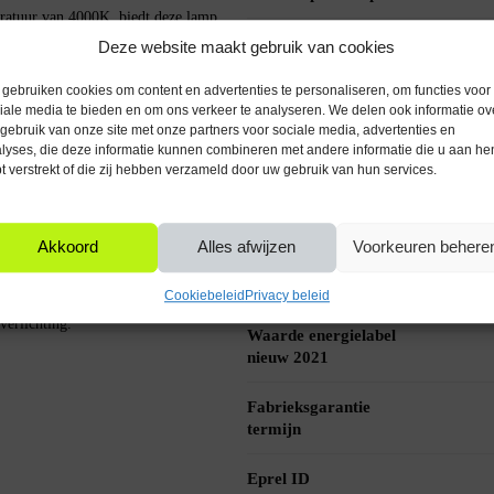
ratuur van 4000K, biedt deze lamp
mtes waar goede zichtbaarheid belangrijk
Informatie
Deze website maakt gebruik van cookies
datagebruik document
gebruiken cookies om content en advertenties te personaliseren, om functies voor
iale media te bieden en om ons verkeer te analyseren. We delen ook informatie ov
Kleurtemperatuur (K)
gebruik van onze site met onze partners voor sociale media, advertenties en
lvoorkomende maat is in huishoudelijke
lyses, die deze informatie kunnen combineren met andere informatie die u aan he
Aansluitspanning (V)
nder dat er extra aanpassingen nodig
t verstrekt of die zij hebben verzameld door uw gebruik van hun services.
CRI
Akkoord
Alles afwijzen
Voorkeuren behere
Levensduur
van 230V. Wanneer de lamp in een
lichtbronnen (uur)
Cookiebeleid
Privacy beleid
 LED-technologie elektriciteit efficiënt
verlichting.
Waarde energielabel
nieuw 2021
Fabrieksgarantie
termijn
Eprel ID