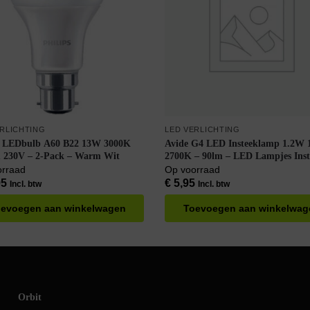
ERLICHTING
LED VERLICHTING
s LEDbulb A60 B22 13W 3000K
Avide G4 LED Insteeklamp 1.2W 12V –
 230V – 2-Pack – Warm Wit
2700K – 90lm – LED Lampjes Insteek –
Warm Wit – Vervangt 10W lamp
orraad
Op voorraad
95
€
5,95
Incl. btw
Incl. btw
evoegen aan winkelwagen
Toevoegen aan winkelwag
Orbit