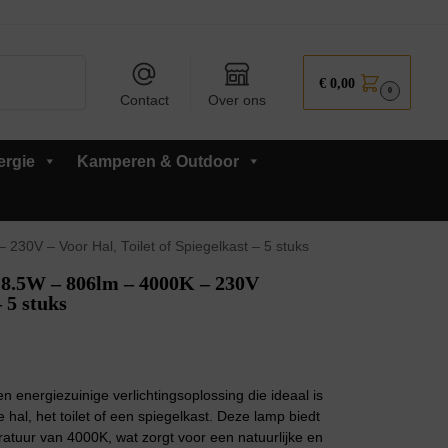
Zoeken
€
0,00
0
Contact
Over ons
ergie
Kamperen & Outdoor
0V – Voor Hal, Toilet of Spiegelkast – 5 stuks
.5W – 806lm – 4000K – 230V
– 5 stuks
energiezuinige verlichtingsoplossing die ideaal is
 hal, het toilet of een spiegelkast. Deze lamp biedt
ratuur van 4000K, wat zorgt voor een natuurlijke en