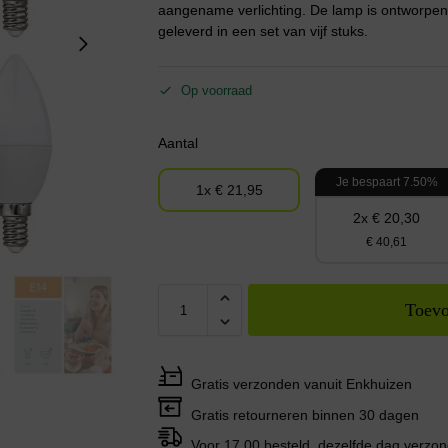
aangename verlichting. De lamp is ontworpen 
geleverd in een set van vijf stuks.
Op voorraad
Aantal
Je bespaart 7.50%
1x € 21,95
2x € 20,30
€ 40,61
Toevo
Gratis verzonden vanuit Enkhuizen
Gratis retourneren binnen 30 dagen
Voor 17.00 besteld, dezelfde dag verzo