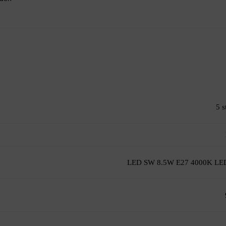
5 s
LED SW 8.5W E27 4000K LE