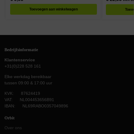
Toevoegen aan winkelwagen
Toev
Bedrijfsinformatie
Klantenservice
+31(0)228 528 161
Elke werkdag bereikbaar
tussen 09:00 & 17:00 uur
KVK: 87624419
VAT: NL004453656B91
IBAN: NL69RABO0357049896
Orbit
Over ons