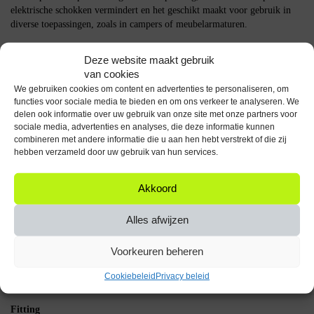
elektrische schokken vermindert en het geschikt maakt voor gebruik in
diverse toepassingen, zoals in campers of meubelarmaturen.
Belangrijke Specificaties
Deze website maakt gebruik
van cookies
Vermogen: 2W
We gebruiken cookies om content en advertenties te personaliseren, om
Lichtopbrengst: 230lm
functies voor sociale media te bieden en om ons verkeer te analyseren. We
Kleurtemperatuur: 3000K
delen ook informatie over uw gebruik van onze site met onze partners voor
Spanning: 12V
sociale media, advertenties en analyses, die deze informatie kunnen
Fitting: G4
combineren met andere informatie die u aan hen hebt verstrekt of die zij
Aantal: 3 stuks
hebben verzameld door uw gebruik van hun services.
De Kobi LED Lamp G4 is een praktische keuze voor wie op zoek is naar
Akkoord
energiezuinige en betrouwbare verlichting voor vitrines, campers of
meubelarmaturen.
Alles afwijzen
Specificaties
Voorkeuren beheren
Aantal artikelen in
Cookiebeleid
Privacy beleid
verpakking
Fitting