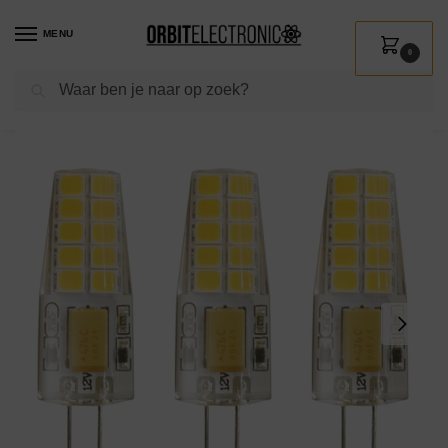
MENU
0
Zoeken
Home
Shop
Verlichting
Lichtbronnen
Led verlichting
Kobi LED Lamp G4 2W – 230lm – 3000K – 12V – Voor Vitrines, Camper of Meubelarmatuur – G4 Insteeklampje – 3 stuks
/
/
/
/
/