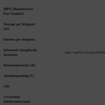
MPN (Manufacturer
Part Number)
Wattage per lichtpunt
(W)
lummen per lichtpunt
Informatie datagebruik
https://eprel.ec.europa.eu/fi
document
Kleurtemperatuur (K)
Aansluitspanning (V)
CRI
Levensduur
lichtbronnen (uur)