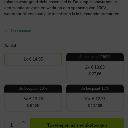
ruimtes waar goed zicht essentieel is. De lamp is ontworpen in
een standaardvorm en werkt op een spanning van 230V,
waardoor hij eenvoudig te installeren is in bestaande armaturen.
Op voorraad
Aantal
Je bespaart 7.50%
1x € 14,95
2x € 13,83
€ 27,66
Je bespaart 10%
Je bespaart 15%
5x € 13,46
10x € 12,71
€ 67,28
€ 127,08
Toevoegen aan winkelwagen