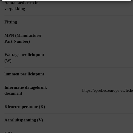
Aantal artikelen in
verpakking
Fitting
MPN (Manufacturer
Part Number)
Wattage per lichtpunt
(W)
lummen per lichtpunt
Informatie datagebruik
https://eprel.ec.europa.eu/fi
document
Kleurtemperatuur (K)
Aansluitspanning (V)