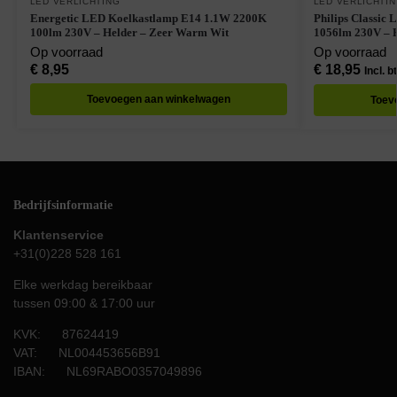
LED VERLICHTING
LED VERLICHTI
Energetic LED Koelkastlamp E14 1.1W 2200K
Philips Classic
100lm 230V – Helder – Zeer Warm Wit
1056lm 230V – 
Op voorraad
Op voorraad
€
8,95
€
18,95
Incl. b
Toevoegen aan winkelwagen
Toev
Bedrijfsinformatie
Klantenservice
+31(0)228 528 161
Elke werkdag bereikbaar
tussen 09:00 & 17:00 uur
KVK: 87624419
VAT: NL004453656B91
IBAN: NL69RABO0357049896