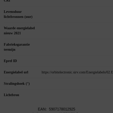
CRI
Levensduur
lichtbronnen (uur)
Waarde energielabel
nieuw 2021
Fabrieksgarantie
termijn
Eprel ID
Energielabel url
https://orbitelectronic.sirv.com/Energielabels/0
Stralingshoek (°)
Lichtbron
EAN:
5907178012925