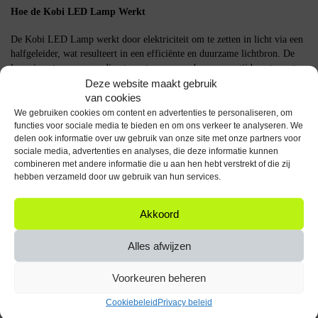
Hoe de Kobi LED Lamp Werkt
De Kobi LED Lamp werkt door elektriciteit om te zetten in licht via een
halfgeleider, wat resulteert in een efficiënte en duurzame lichtbron. De
lamp is ontworpen om direct aan te gaan zonder opwarmtijd, wat zorgt
voor onmiddellijke verlichting.
Deze website maakt gebruik
van cookies
Belangrijke Specificaties
We gebruiken cookies om content en advertenties te personaliseren, om
functies voor sociale media te bieden en om ons verkeer te analyseren. We
Vermogen: 13W
delen ook informatie over uw gebruik van onze site met onze partners voor
sociale media, advertenties en analyses, die deze informatie kunnen
Lichtopbrengst: 1350 lumen
combineren met andere informatie die u aan hen hebt verstrekt of die zij
Kleurtemperatuur: 6000K
hebben verzameld door uw gebruik van hun services.
Spanning: 230V
Fitting: E27
Vorm: Standaard
Akkoord
Aantal: 2 stuks
Alles afwijzen
De Kobi LED Lamp E27 13W is een praktische en efficiënte keuze voor
het verlichten van werkplaatsen, schuren of magazijnen.
Voorkeuren beheren
Specificaties
Cookiebeleid
Privacy beleid