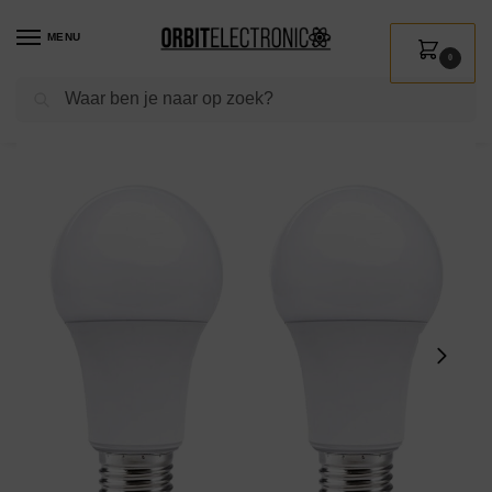
MENU
0
Zoeken
Home
Shop
Verlichting
Lichtbronnen
Led verlichting
Kobi LED Lamp E27 13W – 1350lm – 6000K – 230V – Standaardvorm – Voor Werkplaats, Schuur of Magazijn – 2 stuks
/
/
/
/
/