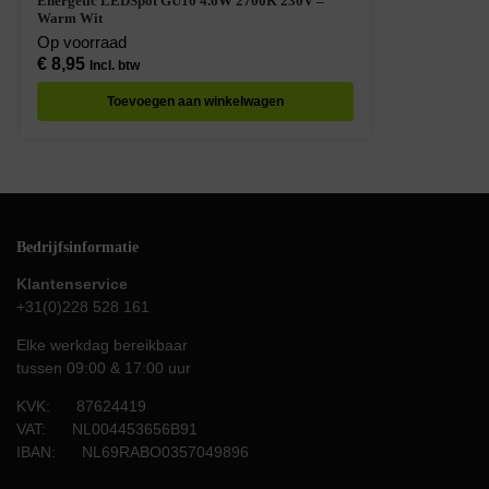
Energetic LEDSpot GU10 4.6W 2700K 230V –
Warm Wit
Op voorraad
€
8,95
Incl. btw
Toevoegen aan winkelwagen
Bedrijfsinformatie
Klantenservice
+31(0)228 528 161
Elke werkdag bereikbaar
tussen 09:00 & 17:00 uur
KVK: 87624419
VAT: NL004453656B91
IBAN: NL69RABO0357049896