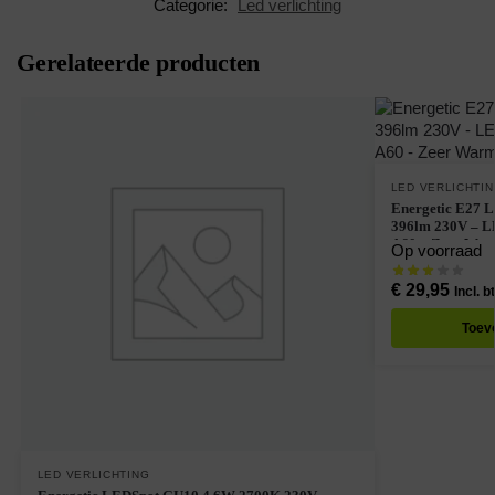
Categorie:
Led verlichting
Gerelateerde producten
LED VERLICHTI
Energetic E27 
396lm 230V – L
A60 – Zeer Warm
Op voorraad
€
29,95
Incl. b
Toev
LED VERLICHTING