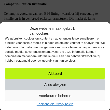
Compatibiliteit en Installatie
De lamp is voorzien van een E14 fitting, waardoor hij eenvoudig te
installeren is in een breed scala aan armaturen. Dit maakt de lamp
veelzijdig en geschikt voor verschillende toepassingen in huis.
Deze website maakt gebruik
van cookies
Belangrijke Specificaties
We gebruiken cookies om content en advertenties te personaliseren, om
Vermogen: 4W
functies voor sociale media te bieden en om ons verkeer te analyseren. We
delen ook informatie over uw gebruik van onze site met onze partners voor
Lichtopbrengst: 470lm
sociale media, advertenties en analyses, die deze informatie kunnen
Kleurtemperatuur: 3000K
combineren met andere informatie die u aan hen hebt verstrekt of die zij
Stralingshoek: 360°
hebben verzameld door uw gebruik van hun services.
Voltage: 230V
Vorm: Druppel
Aantal: 10 stuks
Akkoord
De Kobi LED Filamentlamp E14 4W biedt een efficiënte en sfeervolle
Alles afwijzen
verlichtingsoplossing voor diverse toepassingen in huis.
Voorkeuren beheren
Specificaties
Cookiebeleid
Privacy beleid
Aantal artikelen in