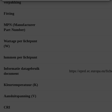
verpakking
Fitting
MPN (Manufacturer
Part Number)
Wattage per lichtpunt
(W)
lummen per lichtpunt
Informatie datagebruik
https://eprel.ec.europa.eu/fi
document
Kleurtemperatuur (K)
Aansluitspanning (V)
CRI