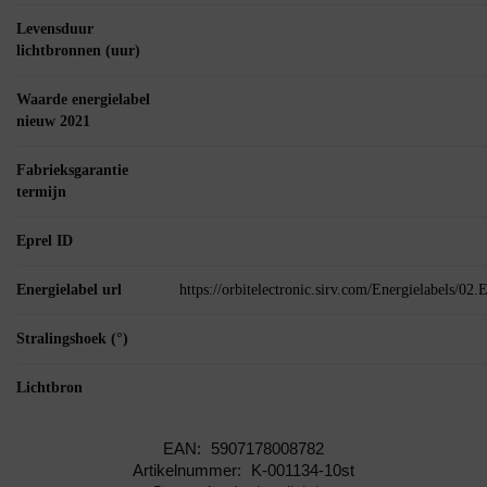
Levensduur
lichtbronnen (uur)
Waarde energielabel
nieuw 2021
Fabrieksgarantie
termijn
Eprel ID
Energielabel url
https://orbitelectronic.sirv.com/Energielabels/0
Stralingshoek (°)
Lichtbron
EAN:
5907178008782
Artikelnummer:
K-001134-10st