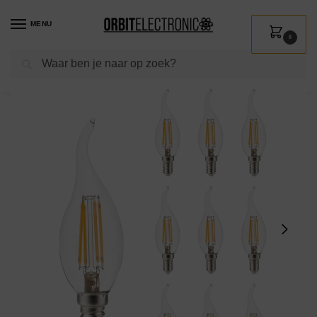
MENU
0
Zoeken
Home
Shop
Verlichting
Lichtbronnen
Led verlichting
Kobi LED Filamentlamp E14 4W – 470lm – 3000K – 360° – 230V – Druppelvorm – Voor Nachtlamp, Wandlamp of Tafellamp – 10 stuks
/
/
/
/
/