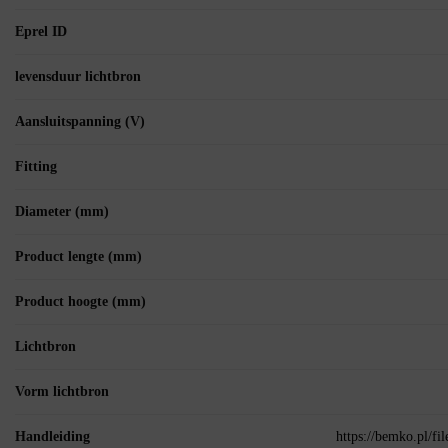
Eprel ID
levensduur lichtbron
Aansluitspanning (V)
Fitting
Diameter (mm)
Product lengte (mm)
Product hoogte (mm)
Lichtbron
Vorm lichtbron
Handleiding
https://bemko.pl/fi