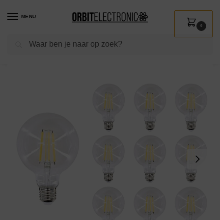
MENU
0
Zoeken
Home
Shop
Verlichting
Lichtbronnen
Led verlichting
Bemko Premium LED Lamp E27 – vervangt 110W (11W) – 1550lm – 4000K Neutraal Wit – 230V – 10 stuks
/
/
/
/
/