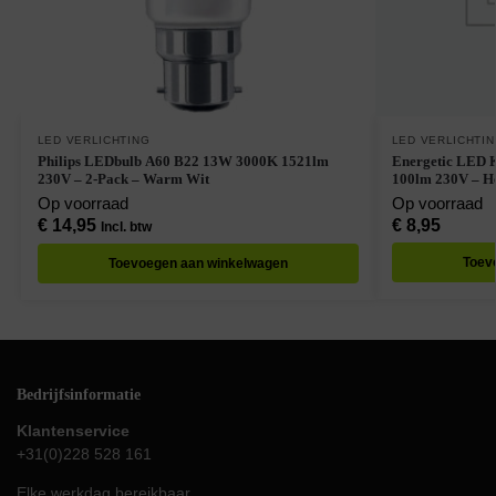
LED VERLICHTING
LED VERLICHTI
Philips LEDbulb A60 B22 13W 3000K 1521lm
Energetic LED 
230V – 2-Pack – Warm Wit
100lm 230V – H
Op voorraad
Op voorraad
€
14,95
€
8,95
Incl. btw
Toev
Toevoegen aan winkelwagen
Bedrijfsinformatie
Klantenservice
+31(0)228 528 161
Elke werkdag bereikbaar