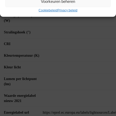
Voorkeuren beheren
verpakking
Cookiebeleid
Privacy beleid
Wattage per lichtpunt
(W)
Stralingshoek (°)
CRI
Kleurtemperatuur (K)
Kleur licht
Lumen per lichtpunt
(lm)
Waarde energielabel
nieuw 2021
Energielabel url
https://eprel.ec.europa.eu/labels/lightsources/La