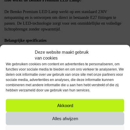
Hoe werkt de Bemko Premium LED Lamp?
De Bemko Premium LED Lamp werkt op een standaard 230V
netspanning en is ontworpen om direct in bestaande E27 fittingen te
passen. De LED-technologie zorgt voor een onmiddellijke en volledige
lichtopbrengst zonder opwarmtijd.
Belangrijke specificaties
Deze website maakt gebruik
Fitting: E27
van cookies
Vermogen: 11W (vervangt 110W)
Lichtopbrengst: 1550 lumen
We gebruiken cookies om content en advertenties te personaliseren, om
Kleurtemperatuur: 4000K Neutraal Wit
functies voor sociale media te bieden en om ons verkeer te analyseren. We
delen ook informatie over uw gebruik van onze site met onze partners voor
Spanning: 230V
sociale media, advertenties en analyses, die deze informatie kunnen
Aantal: 10 stuks
combineren met andere informatie die u aan hen hebt verstrekt of die zij
hebben verzameld door uw gebruik van hun services.
De Bemko Premium LED Lamp E27 is een praktische keuze voor wie op
zoek is naar energiezuinige en heldere verlichting voor diverse
toepassingen in huis.
Akkoord
Specificaties
Alles afwijzen
Aantal artikelen in