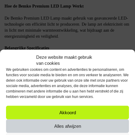
Hoe de Bemko Premium LED Lamp Werkt
De Bemko Premium LED Lamp maakt gebruik van geavanceerde LED-
technologie om efficiënt licht te produceren. De lamp zet elektriciteit om
in licht met minimale warmteontwikkeling, wat bijdraagt aan de
energiezuinigheid en veiligheid.
Belangrijke Specificaties
Deze website maakt gebruik
Vermogen: 7.5W
van cookies
Lichtopbrengst: 720 lumen
We gebruiken cookies om content en advertenties te personaliseren, om
Kleurtemperatuur: 3000K (Warm Wit)
functies voor sociale media te bieden en om ons verkeer te analyseren. We
Fitting: E14
delen ook informatie over uw gebruik van onze site met onze partners voor
Spanning: 230V
sociale media, advertenties en analyses, die deze informatie kunnen
Aantal stuks: 5
combineren met andere informatie die u aan hen hebt verstrekt of die zij
hebben verzameld door uw gebruik van hun services.
De Bemko Premium LED Lamp E14 is een praktische keuze voor wie op
zoek is naar een energiezuinige en duurzame verlichting voor diverse
Akkoord
toepassingen in huis.
Specificaties
Alles afwijzen