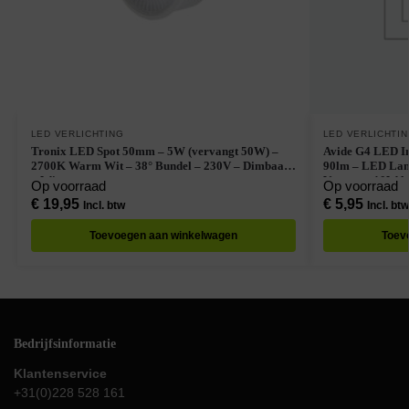
LED VERLICHTING
LED VERLICHTI
Tronix LED Spot 50mm – 5W (vervangt 50W) –
Avide G4 LED Insteekl
2700K Warm Wit – 38° Bundel – 230V – Dimbaar
90lm – LED Lampjes Insteek – Warm Wit –
– Wit
Vervangt 10W l
Op voorraad
Op voorraad
€
19,95
€
5,95
Incl. btw
Incl. btw
Toevoegen aan winkelwagen
Toev
Bedrijfsinformatie
Klantenservice
+31(0)228 528 161