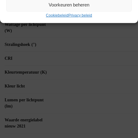
Voorkeuren beheren
Aantal artikelen in
verpakking
Cookiebeleid
Privacy beleid
Wattage per lichtpunt
(W)
Stralingshoek (°)
CRI
Kleurtemperatuur (K)
Kleur licht
Lumen per lichtpunt
(lm)
Waarde energielabel
nieuw 2021