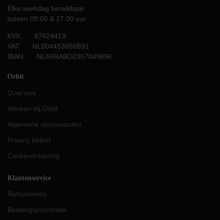
Elke werkdag bereikbaar
tussen 09:00 & 17:00 uur
KVK: 87624419
VAT: NL004453656B91
IBAN: NL69RABO0357049896
Orbit
Over ons
Werken bij Orbit
Algemene voorwaarden
Privacy beleid
Cookieverklaring
Klantenservice
Retourneren
Betalingsinformatie