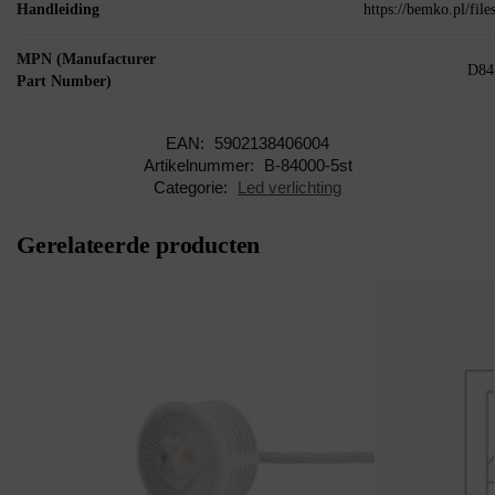
Handleiding
https://bemko.pl/file
MPN (Manufacturer
D84
Part Number)
EAN:
5902138406004
Artikelnummer:
B-84000-5st
Categorie:
Led verlichting
Gerelateerde producten