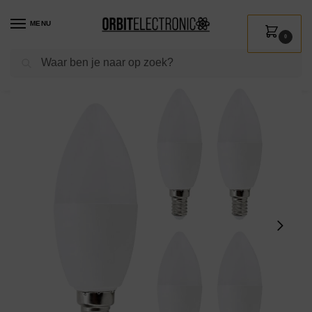
MENU
0
Zoeken
Home
Shop
Verlichting
Lichtbronnen
Led verlichting
Bemko Premium LED Lamp E14 – vervangt 50W (7.5W) – 720lm – 3000K Warm Wit – 230V – 5 stuks
/
/
/
/
/