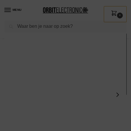
MENU
0
Zoeken
Home
Shop
Verlichting
Lichtbronnen
Led verlichting
Avide R7s LED Staaflamp 118mm – 13W 220-240V – 4000K – 1100lm – LED Lampjes Insteek – Wit licht – Vervangt 77W lamp – 10 stuks
/
/
/
/
/