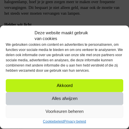
halogeenlamp, hoef je je geen zorgen meer te maken over frequente
vervangingen. Dit bespaart je niet alleen geld, maar ook de moeite van
het steeds weer moeten vervangen van lampen.
Helder wit licht
Deze website maakt gebruik
De Avide R7s LED Staaflamp biedt een kleurtemperatuur van 4000K,
van cookies
wat zorgt voor helder wit licht. Dit is perfect voor ruimtes waar goede
We gebruiken cookies om content en advertenties te personaliseren, om
verlichting essentieel is, zoals werkruimtes, keukens en garages. Het witte
functies voor sociale media te bieden en om ons verkeer te analyseren. We
licht zorgt voor een natuurlijke en aangename sfeer.
delen ook informatie over uw gebruik van onze site met onze partners voor
sociale media, advertenties en analyses, die deze informatie kunnen
Hoe het product werkt
combineren met andere informatie die u aan hen hebt verstrekt of die zij
hebben verzameld door uw gebruik van hun services.
De Avide R7s LED Staaflamp is eenvoudig te installeren. Verwijder je
oude halogeenlamp en plaats de nieuwe LED lamp in dezelfde fitting.
Akkoord
Dankzij de insteekfunctie is het een kwestie van plug-and-play. De lamp
werkt op een spanning van 220-240V en biedt direct helder licht zonder
Alles afwijzen
opwarmtijd.
FAQ
Voorkeuren beheren
Cookiebeleid
Privacy beleid
Is de lamp dimbaar?
Nee, deze specifieke LED lamp is niet
dimbaar.