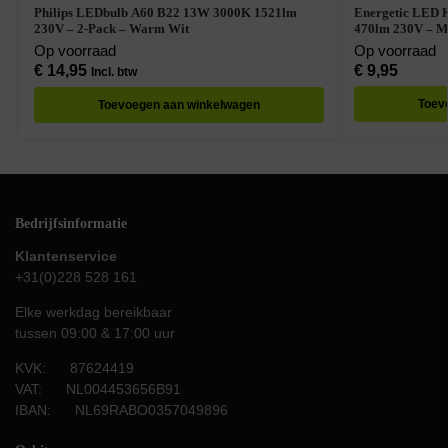
Philips LEDbulb A60 B22 13W 3000K 1521lm
Energetic LED 
230V – 2-Pack – Warm Wit
470lm 230V – M
Op voorraad
Op voorraad
€
14,95
€
9,95
Incl. btw
Toev
Toevoegen aan winkelwagen
Bedrijfsinformatie
Klantenservice
+31(0)228 528 161
Elke werkdag bereikbaar
tussen 09:00 & 17:00 uur
KVK: 87624419
VAT: NL004453656B91
IBAN: NL69RABO0357049896