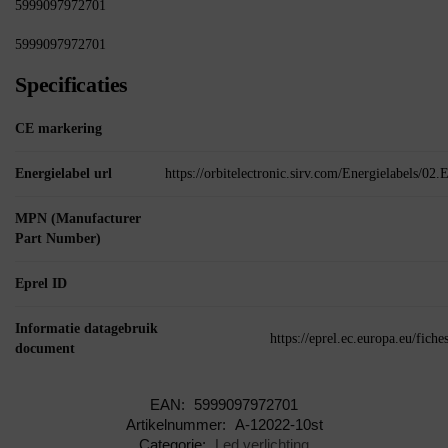
5999097972701
5999097972701
Specificaties
CE markering
Energielabel url
https://orbitelectronic.sirv.com/Energielabels/0
MPN (Manufacturer
Part Number)
Eprel ID
Informatie datagebruik
https://eprel.ec.europa.eu/fic
document
EAN:
5999097972701
Artikelnummer:
A-12022-10st
Categorie:
Led verlichting