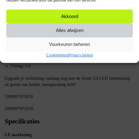
hebben verzameld door uw gebruik van hun services.
aangegeven door de armatuur.
Akkoord
Belangrijke specificaties
Vermogen: 2W
Alles afwijzen
Spanning: 12V
Lichtopbrengst: 200 lumen
Voorkeuren beheren
Kleurtemperatuur: 4000K (wit licht)
Levensduur: 25.000 uur
Cookiebeleid
Privacy beleid
Aantal stuks: 5
Fitting: G4
Upgrade je verlichting vandaag nog met de Avide G4 LED Insteeklamp
en geniet van helder, energiezuinig licht!
5999097972039
5999097972039
Specificaties
CE markering