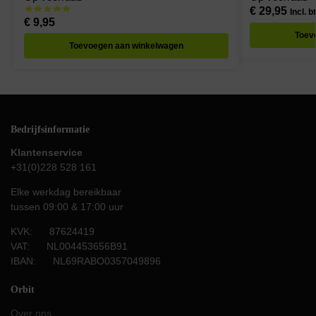
€
29,95
Incl. b
€
9,95
Toev
Toevoegen aan winkelwagen
Bedrijfsinformatie
Klantenservice
+31(0)228 528 161
Elke werkdag bereikbaar
tussen 09:00 & 17:00 uur
KVK: 87624419
VAT: NL004453656B91
IBAN: NL69RABO0357049896
Orbit
Over ons