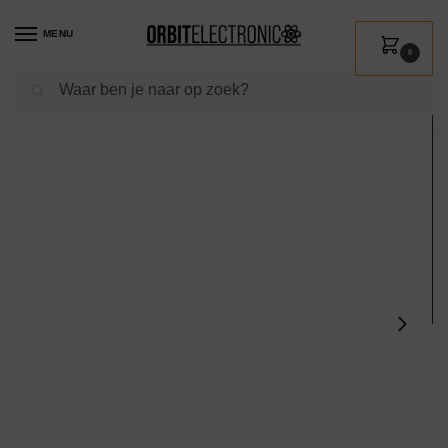
MENU
0
Zoeken
Home
Shop
Verlichting
Lichtbronnen
Led verlichting
Avide G4 LED Insteeklamp 2W 12V – 4000K – 200lm – LED Lampjes Insteek – Wit licht – Vervangt 21W lamp – 5 stuks
/
/
/
/
/