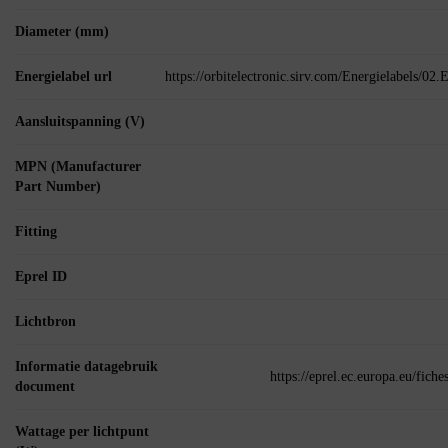
Diameter (mm)
Energielabel url
https://orbitelectronic.sirv.com/Energielabels/0
Aansluitspanning (V)
MPN (Manufacturer
Part Number)
Fitting
Eprel ID
Lichtbron
Informatie datagebruik
https://eprel.ec.europa.eu/fic
document
Wattage per lichtpunt