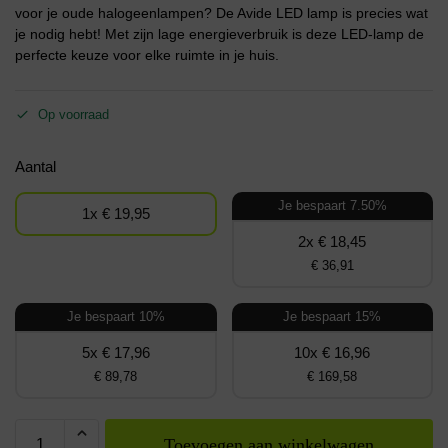
voor je oude halogeenlampen? De Avide LED lamp is precies wat
je nodig hebt! Met zijn lage energieverbruik is deze LED-lamp de
perfecte keuze voor elke ruimte in je huis.
Op voorraad
Aantal
Je bespaart 7.50%
1x € 19,95
2x € 18,45
€ 36,91
Je bespaart 10%
Je bespaart 15%
5x € 17,96
10x € 16,96
€ 89,78
€ 169,58
Toevoegen aan winkelwagen