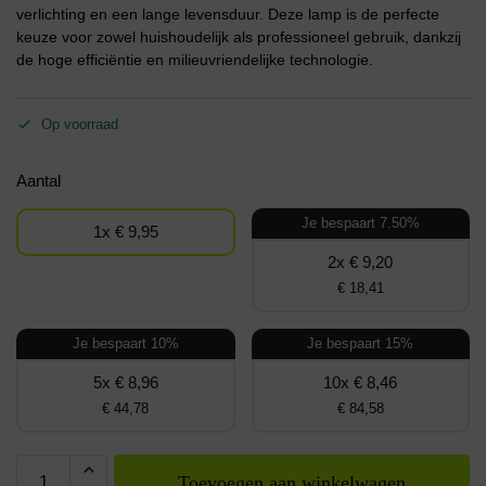
verlichting en een lange levensduur. Deze lamp is de perfecte
keuze voor zowel huishoudelijk als professioneel gebruik, dankzij
de hoge efficiëntie en milieuvriendelijke technologie.
Op voorraad
Aantal
Je bespaart 7.50%
1x € 9,95
2x € 9,20
€ 18,41
Je bespaart 10%
Je bespaart 15%
5x € 8,96
10x € 8,46
€ 44,78
€ 84,58
Toevoegen aan winkelwagen