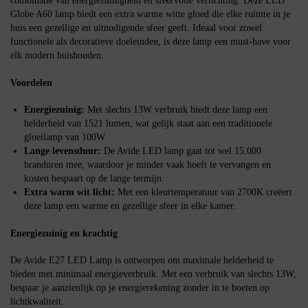
combinatie van energiezuinigheid en sfeervolle verlichting. Deze LED
Globe A60 lamp biedt een extra warme witte gloed die elke ruimte in je
huis een gezellige en uitnodigende sfeer geeft. Ideaal voor zowel
functionele als decoratieve doeleinden, is deze lamp een must-have voor
elk modern huishouden.
Voordelen
Energiezuinig:
Met slechts 13W verbruik biedt deze lamp een
helderheid van 1521 lumen, wat gelijk staat aan een traditionele
gloeilamp van 100W.
Lange levensduur:
De Avide LED lamp gaat tot wel 15.000
branduren mee, waardoor je minder vaak hoeft te vervangen en
kosten bespaart op de lange termijn.
Extra warm wit licht:
Met een kleurtemperatuur van 2700K creëert
deze lamp een warme en gezellige sfeer in elke kamer.
Energiezuinig en krachtig
De Avide E27 LED Lamp is ontworpen om maximale helderheid te
bieden met minimaal energieverbruik. Met een verbruik van slechts 13W,
bespaar je aanzienlijk op je energierekening zonder in te boeten op
lichtkwaliteit.