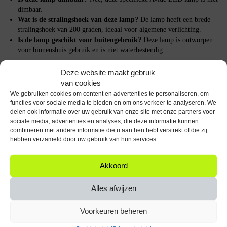
dimbaar.
Wat is de stralingshoek van deze lamp?
De lamp heeft een brede
stralingshoek van 200 graden, ideaal voor algemene verlichting.
Is de lamp geschikt voor buitengebruik?
Deze lamp is ontworpen
voor binnenshuis gebruik en is niet waterbestendig.
Belangrijke specificaties
Deze website maakt gebruik
van cookies
Fitting: E27
We gebruiken cookies om content en advertenties te personaliseren, om
Vermogen: 13W
functies voor sociale media te bieden en om ons verkeer te analyseren. We
Lichtopbrengst: 1521 lumen
delen ook informatie over uw gebruik van onze site met onze partners voor
Kleurtemperatuur: 2700K (Extra Warm Wit)
sociale media, advertenties en analyses, die deze informatie kunnen
combineren met andere informatie die u aan hen hebt verstrekt of die zij
Vorm: Globe A60
hebben verzameld door uw gebruik van hun services.
Levensduur: 15.000 uur
Breng warmte en efficiëntie in je huis met de Avide E27 LED Lamp en
Akkoord
geniet van een stralende toekomst!
Alles afwijzen
Specificaties
Voorkeuren beheren
Fitting