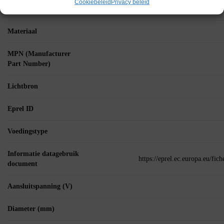
Cookiebeleid
Privacy beleid
Energielabel url
https://orbitelectronic.sirv.com/Energielabels/0
Materiaal
MPN (Manufacturer
Part Number)
Lichtbron
Eprel ID
Voedingstype
Informatie datagebruik
https://eprel.ec.europa.eu/fi
document
Aansluitspanning (V)
Diameter (mm)