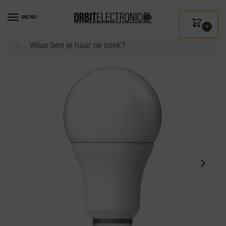
MENU
0
Zoeken
Home
Shop
Verlichting
Lichtbronnen
Led verlichting
Avide E27 LED Lamp 13W – 1521lm – 2700K – Extra Warm Wit – LED Globe A60 – Vervangt 100W Gloeilamp
/
/
/
/
/