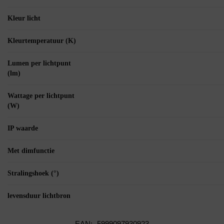
Kleur licht
Kleurtemperatuur (K)
Lumen per lichtpunt
(lm)
Wattage per lichtpunt
(W)
IP waarde
Met dimfunctie
Stralingshoek (°)
levensduur lichtbron
EAN:
5999097930923