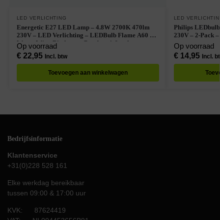
LED VERLICHTING
LED VERLICHTI
Energetic E27 LED Lamp – 4.8W 2700K 470lm
Philips LEDbul
230V – LED Verlichting – LEDBulb Flame A60 –
230V – 2-Pack 
Warm Wit – Dimbaar – Per doos à 6 stuks
Op voorraad
Op voorraad
€
22,95
€
14,95
Incl. btw
Incl. b
Toevoegen aan winkelwagen
Toev
Bedrijfsinformatie
Klantenservice
+31(0)228 528 161
Elke werkdag bereikbaar
tussen 09:00 & 17:00 uur
KVK: 87624419