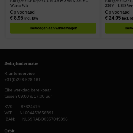
Energetic LEDSpot GU10 4.6W 2700K 230V –
Energetic E27 
Warm Wit
230V – LED Ver
Warm Wit – Dimb
Op voorraad
Op voorraad
€
8,95
€
24,95
Incl. btw
Incl. b
Toevoegen aan winkelwagen
Toev
Bedrijfsinformatie
Klantenservice
+31(0)228 528 161
Elke werkdag bereikbaar
tussen 09:00 & 17:00 uur
KVK: 87624419
VAT: NL004453656B91
IBAN: NL69RABO0357049896
Orbit