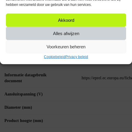
Materiaal
hebben verzameld door uw gebruik van hun services.
MPN (Manufacturer
Akkoord
Part Number)
Alles afwijzen
Lichtbron
Voorkeuren beheren
Eprel ID
Cookiebeleid
Privacy beleid
Voedingstype
Informatie datagebruik
https://eprel.ec.europa.eu/fi
document
Aansluitspanning (V)
Diameter (mm)
Product hoogte (mm)