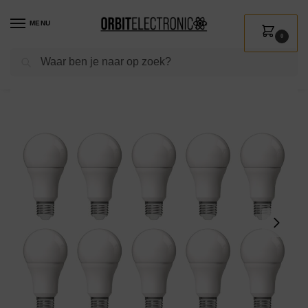
MENU
0
Zoeken
Home
Shop
Verlichting
Lichtbronnen
Led verlichting
Avide E27 LED Lamp 13W – 1521lm – 2700K – Extra Warm Wit – LED Globe A60 – Vervangt 100W Gloeilamp – 10 stuks
/
/
/
/
/