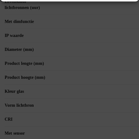
Levensduur
lichtbronnen (uur)
Met dimfunctie
IP waarde
Diameter (mm)
Product lengte (mm)
Product hoogte (mm)
Kleur glas
Vorm lichtbron
CRI
Met sensor