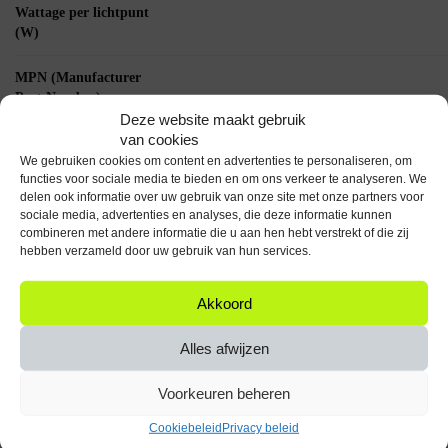
Wattage per lichtpunt
(W)
MPN (Manufacturer
Part Number)
Deze website maakt gebruik
van cookies
Lumen per lichtpunt
We gebruiken cookies om content en advertenties te personaliseren, om
(lm)
functies voor sociale media te bieden en om ons verkeer te analyseren. We
delen ook informatie over uw gebruik van onze site met onze partners voor
Eprel ID
sociale media, advertenties en analyses, die deze informatie kunnen
combineren met andere informatie die u aan hen hebt verstrekt of die zij
hebben verzameld door uw gebruik van hun services.
Kleurtemperatuur (K)
Informatie datagebruik
Akkoord
https://eprel.ec.europa.eu/fi
document
Alles afwijzen
Aansluitspanning (V)
Voorkeuren beheren
Kleur licht
Cookiebeleid
Privacy beleid