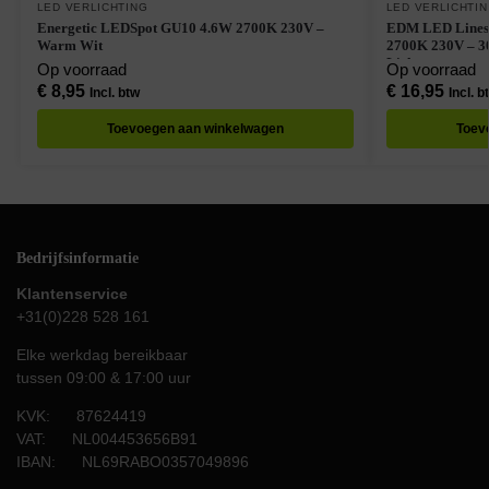
LED VERLICHTING
LED VERLICHTI
Energetic LEDSpot GU10 4.6W 2700K 230V –
EDM LED Linestra Buis
Warm Wit
2700K 230V – 3
Licht
Op voorraad
Op voorraad
€
8,95
€
16,95
Incl. btw
Incl. b
Toevoegen aan winkelwagen
Toev
Bedrijfsinformatie
Klantenservice
+31(0)228 528 161
Elke werkdag bereikbaar
tussen 09:00 & 17:00 uur
KVK: 87624419
VAT: NL004453656B91
IBAN: NL69RABO0357049896