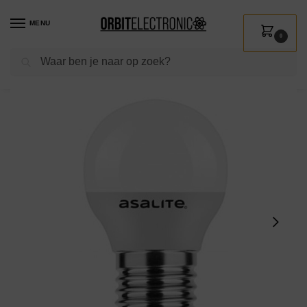
MENU
0
Zoeken
Home
Shop
Verlichting
Lichtbronnen
Led verlichting
Asalite LED Lamp G45 E27 Fitting – 4W = 30W – 350 Lumen – 4000K Neutraal Wit Licht – Niet Dimbaar – 220-240V – Energiezuinig
/
/
/
/
/