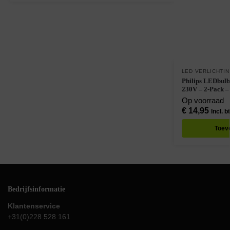
LED VERLICHTI
Philips LEDbul
230V – 2-Pack 
Op voorraad
€
14,95
Incl. b
Toev
Bedrijfsinformatie
Klantenservice
+31(0)228 528 161