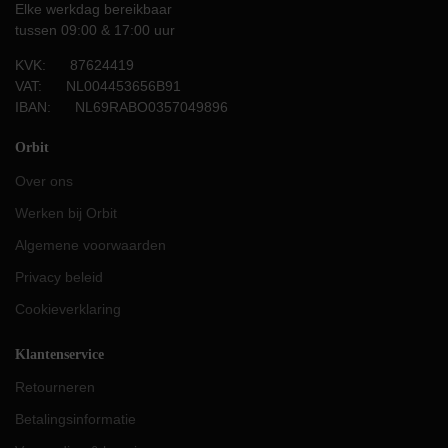
Elke werkdag bereikbaar
tussen 09:00 & 17:00 uur
KVK: 87624419
VAT: NL004453656B91
IBAN: NL69RABO0357049896
Orbit
Over ons
Werken bij Orbit
Algemene voorwaarden
Privacy beleid
Cookieverklaring
Klantenservice
Retourneren
Betalingsinformatie