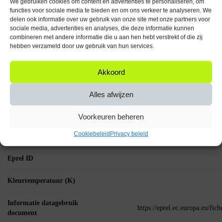
We gebruiken cookies om content en advertenties te personaliseren, om
Aantal artikelen in
functies voor sociale media te bieden en om ons verkeer te analyseren. We
verpakking
delen ook informatie over uw gebruik van onze site met onze partners voor
sociale media, advertenties en analyses, die deze informatie kunnen
combineren met andere informatie die u aan hen hebt verstrekt of die zij
Energielabel url
https://orbitelectronic.sirv.com/Energielabels/0
hebben verzameld door uw gebruik van hun services.
Wattage per lichtpunt
Akkoord
(W)
Alles afwijzen
MPN (Manufacturer
Part Number)
Voorkeuren beheren
Lumen per lichtpunt
Cookiebeleid
Privacy beleid
(lm)
Eprel ID
Kleurtemperatuur (K)
Informatie datagebruik
https://eprel.ec.europa.eu/fi
document