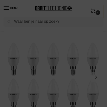
MENU
0
Zoeken
Home
Shop
Verlichting
Lichtbronnen
Led verlichting
Asalite LED Lamp C37 E14 Fitting – 4W = 30W – 350 Lumen – 3000K Warm Wit Licht – Niet Dimbaar – 220-240V – Energiezuinig – Kaarslamp LED – 10 stuks
/
/
/
/
/