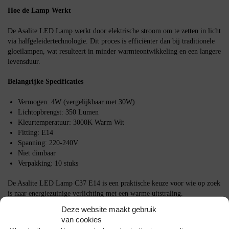
Hoe de Lamp Werkt
De Asalite LED Lamp werkt door elektrische stroom om te zetten in licht
via halfgeleidertechnologie. Dit proces is efficiënter dan bij traditionele
gloeilampen, wat resulteert in minder warmteontwikkeling en een langere
levensduur.
Belangrijke Specificaties
Vermogen: 4W (vergelijkbaar met 30W)
Lichtopbrengst: 350 Lumen
Kleurtemperatuur: 3000K Warm Wit
Fitting: E14
Spanning: 220-240V
Niet dimbaar
Verpakking: 10 stuks
De Asalite LED Lamp C37 E14 is een praktische keuze voor wie op zoek
is naar energiezuinige verlichting met een warme uitstraling.
Deze website maakt gebruik
Specificaties
van cookies