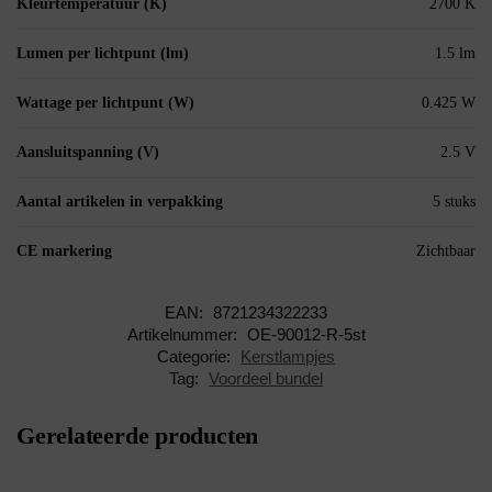
Kleurtemperatuur (K)
2700 K
Lumen per lichtpunt (lm)
1.5 lm
Wattage per lichtpunt (W)
0.425 W
Aansluitspanning (V)
2.5 V
Aantal artikelen in verpakking
5 stuks
CE markering
Zichtbaar
EAN:
8721234322233
Artikelnummer:
OE-90012-R-5st
Categorie:
Kerstlampjes
Tag:
Voordeel bundel
Gerelateerde producten