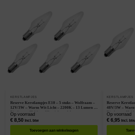
KERSTLAMPJES
KERSTLAMPJES
Reserve Kerstlampjes E10 – 5 stuks – Wolfraam –
Reserve Kerstla
12V/3W – Warm Wit Licht – 2200K – 13 Lumen –
48V/3W – Warm 
Dimbaar – Helder – Klassiek model
Dimbaar – Helde
Op voorraad
Op voorraad
€
8,50
€
6,95
Incl. btw
Incl. btw
Toevoegen aan winkelwagen
Toev