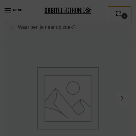
MENU
0
Zoeken
Home
Shop
Verlichting
Lichtbronnen
Kerstlampjes
OE Lightning Reserve Kerstlampjes – 5 stuks – Groene Insteek Fitting – 2.5V/0.425W – Rood Licht
/
/
/
/
/