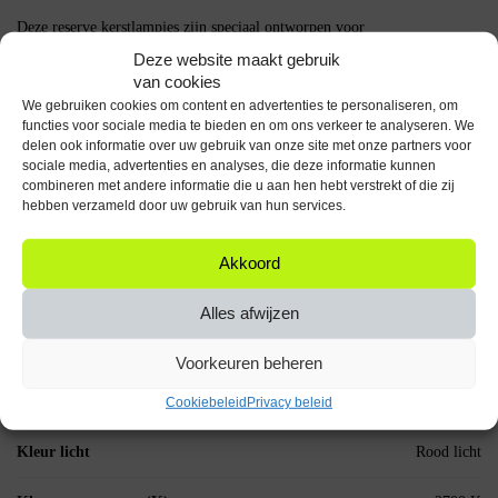
Deze reserve kerstlampjes zijn speciaal ontworpen voor
kerstboomverlichting met insteekfittingen en passen perfect. Ze zijn niet
Deze website maakt gebruik
dimbaar, maar zorgen voor een constante en warme rode gloed die je
van cookies
kerstboom prachtig verlicht.
We gebruiken cookies om content en advertenties te personaliseren, om
functies voor sociale media te bieden en om ons verkeer te analyseren. We
Specificaties
delen ook informatie over uw gebruik van onze site met onze partners voor
sociale media, advertenties en analyses, die deze informatie kunnen
Aantal: 5 stuks
combineren met andere informatie die u aan hen hebt verstrekt of die zij
Kleur: Rood
hebben verzameld door uw gebruik van hun services.
Spanning: 2.5V
Vermogen: 0.425W
Akkoord
Fitting: Insteek
Niet dimbaar
Alles afwijzen
Breng de magie van kerst tot leven en houd je kerstboomverlichting
sprankelend met deze handige reserve kerstlampjes!
Voorkeuren beheren
Specificaties
Cookiebeleid
Privacy beleid
Kleur licht
Rood licht