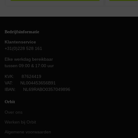
Bedrijfsinformatie
Klantenservice
+31(0)228 528 161
Elke werkdag bereikbaar
tussen 09:00 & 17:00 uur
KVK: 87624419
VAT: NL004453656B91
IBAN: NL69RABO0357049896
Orbit
Over ons
Werken bij Orbit
Algemene voorwaarden