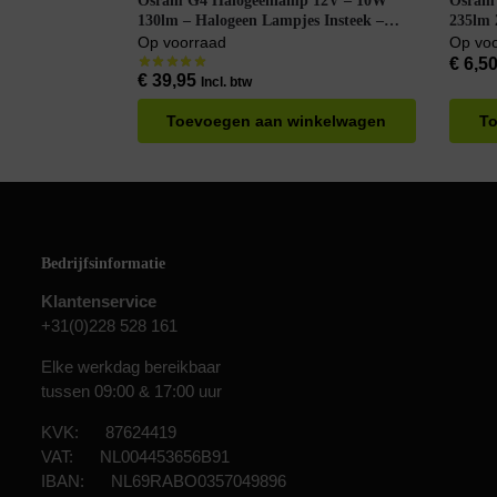
Osram G4 Halogeenlamp 12V – 10W
Osram
130lm – Halogeen Lampjes Insteek –
235lm 
Warm Wit Licht – Dimbaar – Per 16
– Warm
Op voorraad
Op vo
Halogeenlampen
€
6,5
€
39,95
Incl. btw
Toevoegen aan winkelwagen
To
Bedrijfsinformatie
Klantenservice
+31(0)228 528 161
Elke werkdag bereikbaar
tussen 09:00 & 17:00 uur
KVK: 87624419
VAT: NL004453656B91
IBAN: NL69RABO0357049896