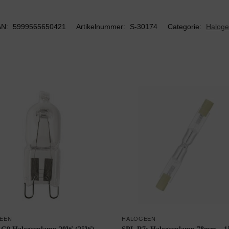
AN:
5999565650421
Artikelnummer:
S-30174
Categorie:
Halog
EEN
HALOGEEN