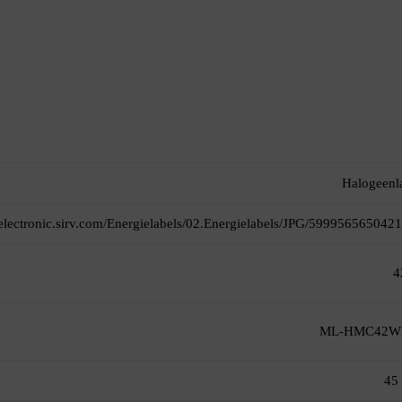
Halogeen
itelectronic.sirv.com/Energielabels/02.Energielabels/JPG/5999565650421
4
ML-HMC42W
45