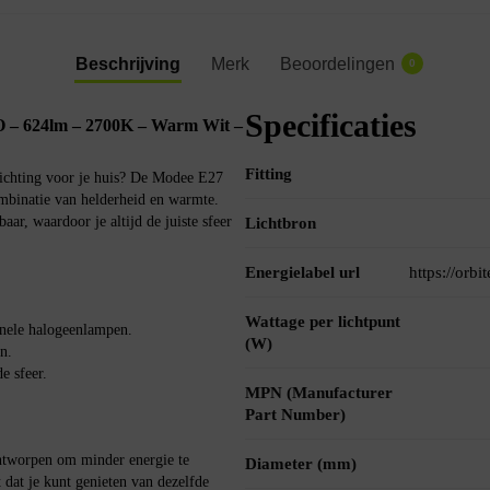
Beschrijving
Merk
Beoordelingen
0
Specificaties
– 624lm – 2700K – Warm Wit –
Fitting
rlichting voor je huis? De Modee E27
binatie van helderheid en warmte.
ar, waardoor je altijd de juiste sfeer
Lichtbron
Energielabel url
https://orb
Wattage per lichtpunt
onele halogeenlampen.
(W)
n.
e sfeer.
MPN (Manufacturer
Part Number)
worpen om minder energie te
Diameter (mm)
 dat je kunt genieten van dezelfde