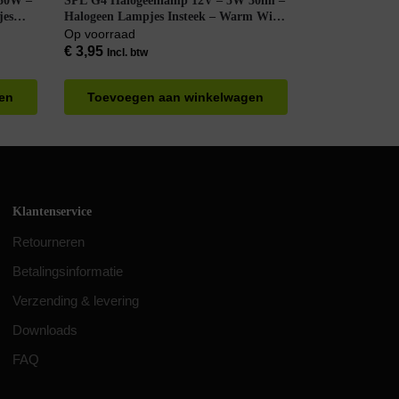
150W –
SPL G4 Halogeenlamp 12V – 5W 30lm –
jes
Halogeen Lampjes Insteek – Warm Wit
Licht – Dimbaar – Mat
Op voorraad
€
3,95
Incl. btw
en
Toevoegen aan winkelwagen
Klantenservice
Retourneren
Betalingsinformatie
Verzending & levering
Downloads
FAQ