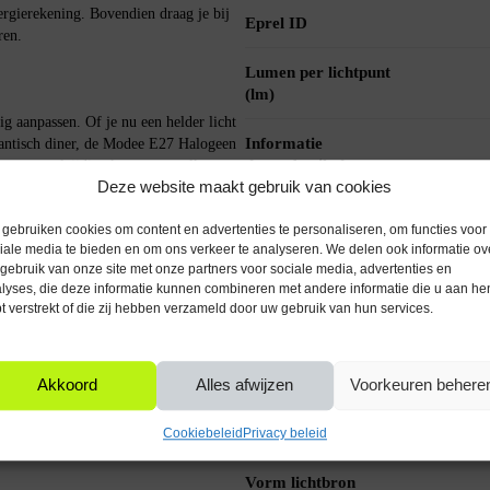
ergierekening. Bovendien draag je bij
Eprel ID
ren.
Lumen per lichtpunt
(lm)
g aanpassen. Of je nu een helder licht
Informatie
mantisch diner, de Modee E27 Halogeen
datagebruik document
et een veelzijdige keuze voor elke
Deze website maakt gebruik van cookies
Kleurtemperatuur (K)
gebruiken cookies om content en advertenties te personaliseren, om functies voor
iale media te bieden en om ons verkeer te analyseren. We delen ook informatie ov
Aansluitspanning (V)
gebruik van onze site met onze partners voor sociale media, advertenties en
peratuur van 2700K. Dit zorgt voor een
lyses, die deze informatie kunnen combineren met andere informatie die u aan he
e licht is perfect voor woonkamers,
t verstrekt of die zij hebben verzameld door uw gebruik van hun services.
Waarde energielabel
jk zijn.
nieuw 2021
Kleur glas
Akkoord
Alles afwijzen
Voorkeuren behere
et als elke andere E27 lamp.
 klaar om te gaan. Dankzij de dimbare
Kleur licht
Cookiebeleid
Privacy beleid
atibele dimmer, waardoor je altijd de
Vorm lichtbron