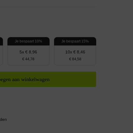
Je bespaart 10%
Je bespaart 15%
5x € 8,96
10x € 8,46
€ 44,78
€ 84,58
egen aan winkelwagen
nden