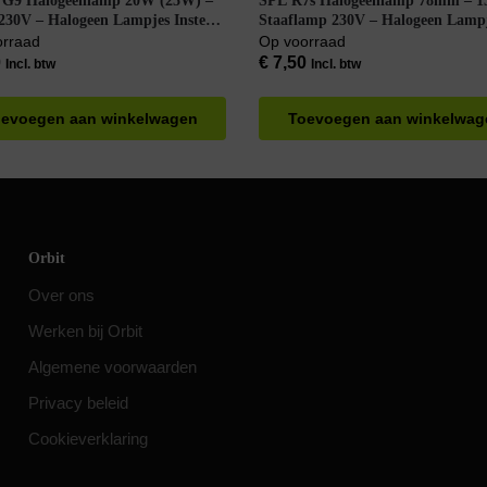
 G9 Halogeenlamp 20W (25W) –
SPL R7s Halogeenlamp 78mm – 
230V – Halogeen Lampjes Insteek
Staaflamp 230V – Halogeen Lamp
 Wit Licht – Dimbaar
Insteek – Dimbaar – Warm Wit
orraad
Op voorraad
0
€
7,50
Incl. btw
Incl. btw
evoegen aan winkelwagen
Toevoegen aan winkelwag
Orbit
Over ons
Werken bij Orbit
Algemene voorwaarden
Privacy beleid
Cookieverklaring