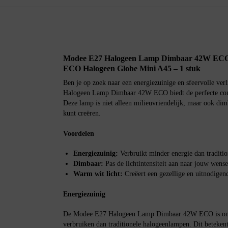
Modee E27 Halogeen Lamp Dimbaar 42W ECO 
ECO Halogeen Globe Mini A45 – 1 stuk
Ben je op zoek naar een energiezuinige en sfeervolle ve
Halogeen Lamp Dimbaar 42W ECO biedt de perfecte com
Deze lamp is niet alleen milieuvriendelijk, maar ook dimba
kunt creëren.
Voordelen
Energiezuinig:
Verbruikt minder energie dan traditi
Dimbaar:
Pas de lichtintensiteit aan naar jouw wense
Warm wit licht:
Creëert een gezellige en uitnodigend
Energiezuinig
De Modee E27 Halogeen Lamp Dimbaar 42W ECO is ont
verbruiken dan traditionele halogeenlampen. Dit betekent