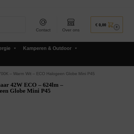
Zoeken
€
0,00
0
Contact
Over ons
ergie
Kamperen & Outdoor
00K – Warm Wit – ECO Halogeen Globe Mini P45
aar 42W ECO – 624lm –
en Globe Mini P45