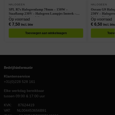
HALOGEEN
HALOGEEN
SPL R7s Halogeenlamp 78mm – 150W –
Osram G9 Halog
Staaflamp 230V – Halogeen Lampjes Insteek –
230V – Halogee
Dimbaar – Warm Wit
Licht – Dimbaar
Op voorraad
Op voorraad
€
7,50
€
6,50
Incl. btw
Incl. btw
Toevoegen aan winkelwagen
Toev
Bedrijfsinformatie
Klantenservice
+31(0)228 528 161
Elke werkdag bereikbaar
tussen 09:00 & 17:00 uur
KVK: 87624419
VAT: NL004453656B91