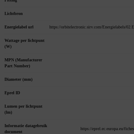
Fitting
Lichtbron
Energielabel url
https://orbitelectronic.sirv.com/Energielabels/0
Wattage per lichtpunt
(W)
MPN (Manufacturer
Part Number)
Diameter (mm)
Eprel ID
Lumen per lichtpunt
(lm)
Informatie datagebruik
https://eprel.ec.europa.eu/fic
document