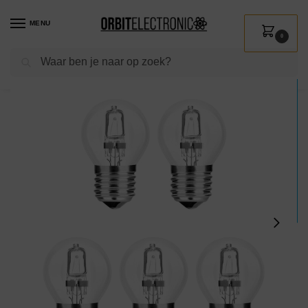
MENU
0
Zoeken
Home
Shop
Verlichting
Lichtbronnen
Halogeen
Modee E27 Halogeen Lamp Dimbaar 42W ECO – 624lm – 2700K – Warm Wit – ECO Halogeen Globe Mini P45 – 5 stuks
/
/
/
/
/