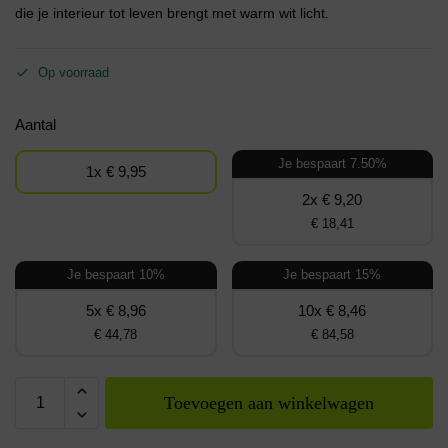
die je interieur tot leven brengt met warm wit licht.
Op voorraad
Aantal
Je bespaart 7.50%
1x € 9,95
2x € 9,20
€ 18,41
Je bespaart 10%
Je bespaart 15%
5x € 8,96
10x € 8,46
€ 44,78
€ 84,58
Toevoegen aan winkelwagen