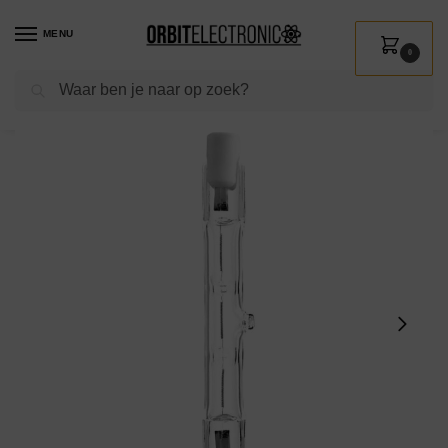
MENU
0
Zoeken
Home
Shop
Verlichting
Lichtbronnen
Halogeen
Dura R7s Halogeenlamp 78mm Dimbaar 80W – Staaflamp 230V – 1380lm – Halogeen Lampjes Insteek – Warm Wit
/
/
/
/
/