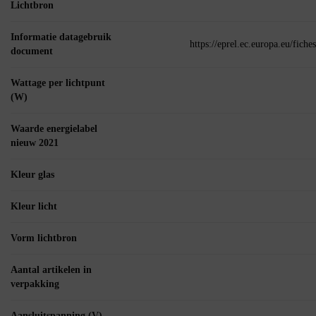
Lichtbron
Informatie datagebruik
https://eprel.ec.europa.eu/fic
document
Wattage per lichtpunt
(W)
Waarde energielabel
nieuw 2021
Kleur glas
Kleur licht
Vorm lichtbron
Aantal artikelen in
verpakking
Aansluitspanning (V)