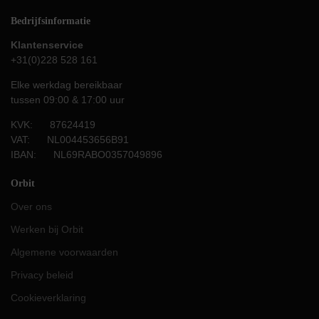
Bedrijfsinformatie
Klantenservice
+31(0)228 528 161
Elke werkdag bereikbaar
tussen 09:00 & 17:00 uur
KVK: 87624419
VAT: NL004453656B91
IBAN: NL69RABO0357049896
Orbit
Over ons
Werken bij Orbit
Algemene voorwaarden
Privacy beleid
Cookieverklaring