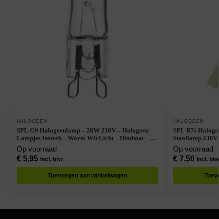
HALOGEEN
HALOGEEN
SPL G9 Halogeenlamp – 28W 230V – Halogeen
SPL R7s Halog
Lampjes Insteek – Warm Wit Licht – Dimbaar –
Staaflamp 230V 
Helder
Dimbaar – War
Op voorraad
Op voorraad
€
5,95
€
7,50
Incl. btw
Incl. btw
Toevoegen aan winkelwagen
Toev