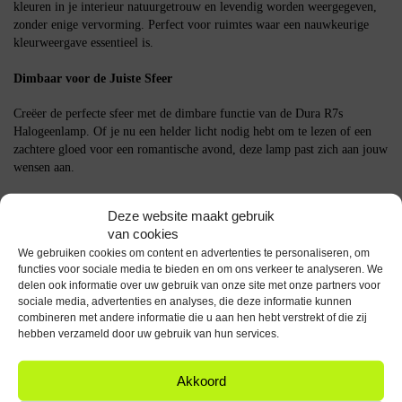
kleuren in je interieur natuurgetrouw en levendig worden weergegeven,
zonder enige vervorming. Perfect voor ruimtes waar een nauwkeurige
kleurweergave essentieel is.
Dimbaar voor de Juiste Sfeer
Creëer de perfecte sfeer met de dimbare functie van de Dura R7s
Halogeenlamp. Of je nu een helder licht nodig hebt om te lezen of een
zachtere gloed voor een romantische avond, deze lamp past zich aan jouw
wensen aan.
Specificaties
Deze website maakt gebruik
van cookies
Type: Halogeen lamp
We gebruiken cookies om content en advertenties te personaliseren, om
Fitting: R7s
functies voor sociale media te bieden en om ons verkeer te analyseren. We
Lengte: 78mm
delen ook informatie over uw gebruik van onze site met onze partners voor
Vermogen: 80W
sociale media, advertenties en analyses, die deze informatie kunnen
Spanning: 230V
combineren met andere informatie die u aan hen hebt verstrekt of die zij
Lichtopbrengst: 1380 lumen
hebben verzameld door uw gebruik van hun services.
Kleurtemperatuur: 3000K
Kleurweergave-index: RA 100
Akkoord
Dimbaar: Ja