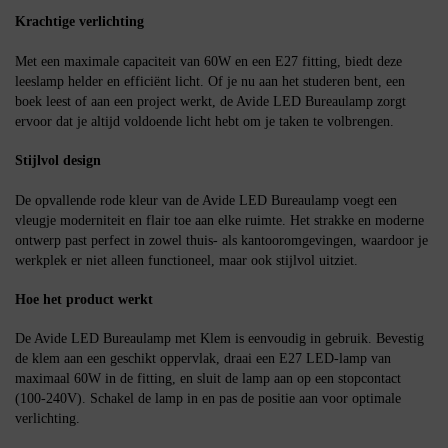
Krachtige verlichting
Met een maximale capaciteit van 60W en een E27 fitting, biedt deze
leeslamp helder en efficiënt licht. Of je nu aan het studeren bent, een
boek leest of aan een project werkt, de Avide LED Bureaulamp zorgt
ervoor dat je altijd voldoende licht hebt om je taken te volbrengen.
Stijlvol design
De opvallende rode kleur van de Avide LED Bureaulamp voegt een
vleugje moderniteit en flair toe aan elke ruimte. Het strakke en moderne
ontwerp past perfect in zowel thuis- als kantooromgevingen, waardoor je
werkplek er niet alleen functioneel, maar ook stijlvol uitziet.
Hoe het product werkt
De Avide LED Bureaulamp met Klem is eenvoudig in gebruik. Bevestig
de klem aan een geschikt oppervlak, draai een E27 LED-lamp van
maximaal 60W in de fitting, en sluit de lamp aan op een stopcontact
(100-240V). Schakel de lamp in en pas de positie aan voor optimale
verlichting.