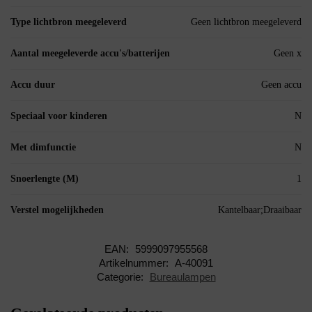
Type lichtbron meegeleverd
Geen lichtbron meegeleverd
Aantal meegeleverde accu's/batterijen
Geen x
Accu duur
Geen accu
Speciaal voor kinderen
N
Met dimfunctie
N
Snoerlengte (M)
1
Verstel mogelijkheden
Kantelbaar;Draaibaar
EAN:
5999097955568
Artikelnummer:
A-40091
Categorie:
Bureaulampen