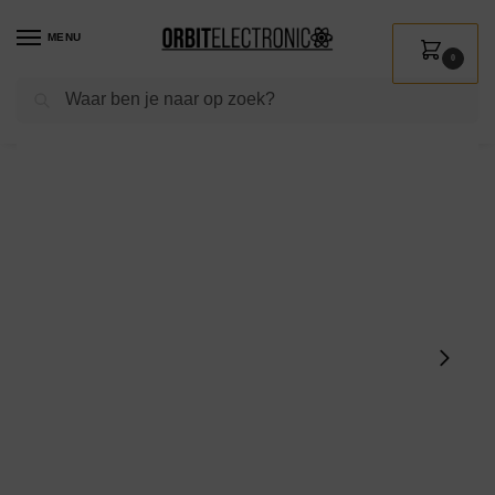
MENU
0
Zoeken
Home
Shop
Verlichting
Lampen
Bureaulampen
Avide LED Bureaulamp met Klem – Leeslamp – Max. 60W LED – E27 Fitting – 100-240V – Rood
/
/
/
/
/