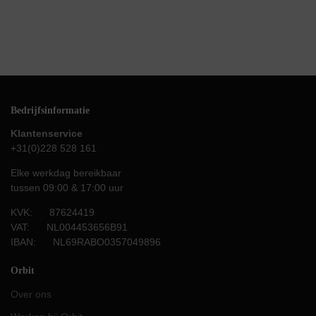
Bedrijfsinformatie
Klantenservice
+31(0)228 528 161
Elke werkdag bereikbaar
tussen 09:00 & 17:00 uur
KVK: 87624419
VAT: NL004453656B91
IBAN: NL69RABO0357049896
Orbit
Over ons