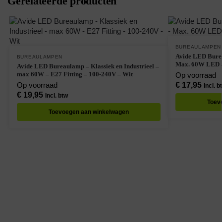
Gerelateerde producten
BUREAULAMPEN
Avide LED Bure
BUREAULAMPEN
Max. 60W LED – 
Avide LED Bureaulamp – Klassiek en Industrieel –
max 60W – E27 Fitting – 100-240V – Wit
Op voorraad
Op voorraad
€
17,95
Incl. b
€
19,95
Incl. btw
Toev
Toevoegen aan winkelwagen