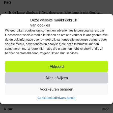
FAQ
Is de lamp dimbaar?
Nee, deze specifieke lamp is niet dimbaar.
Wat is de lengte van het snoer?
Het snoer heeft een lengte van
Deze website maakt gebruik
ongeveer 1,5 meter.
van cookies
Kan ik een andere kleur kiezen?
Deze specifieke variant is alleen
We gebruiken cookies om content en advertenties te personaliseren, om
beschikbaar in rood.
functies voor sociale media te bieden en om ons verkeer te analyseren. We
delen ook informatie over uw gebruik van onze site met onze partners voor
Belangrijke specificaties
sociale media, advertenties en analyses, die deze informatie kunnen
combineren met andere informatie die u aan hen hebt verstrekt of die zij
Maximale wattage: 60W
hebben verzameld door uw gebruik van hun services.
Fitting: E27
Voltage: 100-240V
Akkoord
Kleur: Rood
Installatie: Klem
Alles afwijzen
Verlicht je werkplek met stijl en efficiëntie met de Avide LED
Bureaulamp met Klem!
Voorkeuren beheren
Specificaties
Cookiebeleid
Privacy beleid
Kleur
Rood