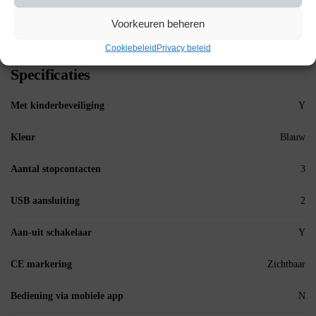
Model: DS2114B
Voorkeuren beheren
Upgrade je auto of boot met het ProRide Schakelpaneel en geniet van
ultiem gemak en betrouwbaarheid!
Cookiebeleid
Privacy beleid
Specificaties
Met kinderbeveiliging
Y
Kleur
Blauw
Aantal stopcontacten
3
USB aansluiting
2
Aan-uit schakelaar
Y
CE markering
Zichtbaar
Bediening via mobiele app
N