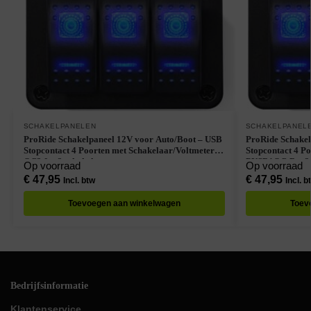
SCHAKELPANELEN
SCHAKELPANEL
ProRide Schakelpaneel 12V voor Auto/Boot – USB
ProRide Schakel
Stopcontact 4 Poorten met Schakelaar/Voltmeter –
Stopcontact 4 P
QC3.0 – 3 schakelaars
PUSB1QC-B – 3 
Op voorraad
Op voorraad
€
47,95
€
47,95
Incl. btw
Incl. b
Toevoegen aan winkelwagen
Toev
Bedrijfsinformatie
Klantenservice