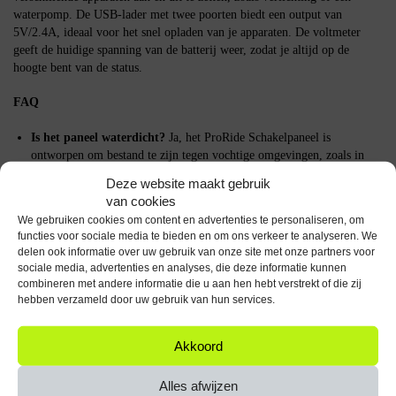
waterpomp. De USB-lader met twee poorten biedt een output van
5V/2.4A, ideaal voor het snel opladen van je apparaten. De voltmeter
geeft de huidige spanning van de batterij weer, zodat je altijd op de
hoogte bent van de status.
FAQ
Is het paneel waterdicht?
Ja, het ProRide Schakelpaneel is
ontworpen om bestand te zijn tegen vochtige omgevingen, zoals in
boten.
Deze website maakt gebruik
Kan ik het paneel zelf installeren?
Ja, de installatie is eenvoudig en
van cookies
vereist geen speciale gereedschappen of technische kennis.
We gebruiken cookies om content en advertenties te personaliseren, om
Welke apparaten kan ik aansluiten op de schakelaars?
Je kunt
functies voor sociale media te bieden en om ons verkeer te analyseren. We
verschillende 12V-apparaten aansluiten, zoals verlichting, pompen of
delen ook informatie over uw gebruik van onze site met onze partners voor
andere accessoires.
sociale media, advertenties en analyses, die deze informatie kunnen
combineren met andere informatie die u aan hen hebt verstrekt of die zij
Belangrijke specificaties
hebben verzameld door uw gebruik van hun services.
Voeding: 12V
Akkoord
USB Output: 5V/2.4A
Aantal schakelaars: 3
Ingebouwde voltmeter
Alles afwijzen