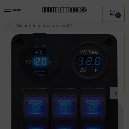
MENU
0
Zoeken
Home
Shop
Kamperen & Outdoor
Bootuitrusting
Schakelpanelen
/
/
/
/