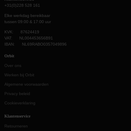
+31(0)228 528 161
Elke werkdag bereikbaar
tussen 09:00 & 17:00 uur
KVK: 87624419
VAT: NL004453656B91
IBAN: NL69RABO0357049896
Orbit
Over ons
Werken bij Orbit
Algemene voorwaarden
Privacy beleid
Cookieverklaring
Klantenservice
Retourneren