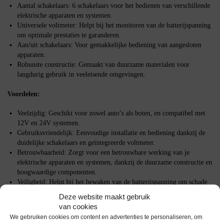
Aantal schakelaars: 6 schakelaars voor het bedienen van verschillende
elektrische apparaten en systemen.
Universele voltmeter: Helpt bij het monitoren van de batterijspanning
om optimale prestaties te garanderen.
Aan/uit schakelaars: Voor gemakkelijke bediening van aangesloten
apparaten.
Robuuste constructie: Gemaakt van duurzame materialen voor
langdurig gebruik in veeleisende omgevingen.
Voordelen:
Veelzijdig: Geschikt voor zowel auto’s als boten, en compatibel met
12V en 24V systemen.
Gebruiksvriendelijk: Eenvoudige installatie en bediening dankzij de
duidelijke schakelaars en geïntegreerde voltmeter.
Betrouwbaarheid: Zorgt voor een betrouwbare werking van je
elektrische apparaten en systemen, dankzij de duurzame constructie en
hoogwaardige componenten.
Veiligheid: Helpt bij het bewaken van de batterijspanning om schade
door over- of onderspanning te voorkomen.
Deze website maakt gebruik
van cookies
Waarom kiezen voor het ProRide® Schakelpaneel?
We gebruiken cookies om content en advertenties te personaliseren, om