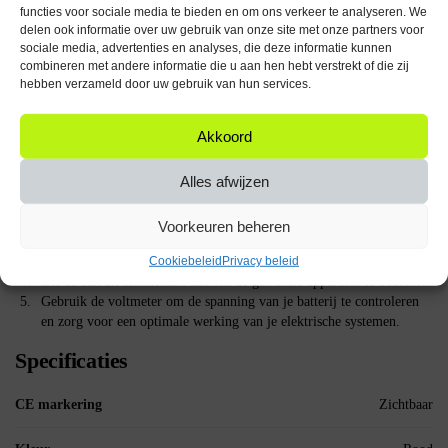
functies voor sociale media te bieden en om ons verkeer te analyseren. We
Het ProRide® Schakelpaneel 12V voor Auto/Boot biedt een ideale
delen ook informatie over uw gebruik van onze site met onze partners voor
oplossing voor iedereen die op zoek is naar een betrouwbare en
sociale media, advertenties en analyses, die deze informatie kunnen
veelzijdige schakelaaroplossing. Of je nu je auto-accessoires wilt
combineren met andere informatie die u aan hen hebt verstrekt of die zij
bedienen of de elektrische systemen van je boot wilt beheren, dit
hebben verzameld door uw gebruik van hun services.
schakelpaneel biedt de functionaliteit en betrouwbaarheid die je nodig
hebt.
Akkoord
Hoe te gebruiken:
Alles afwijzen
Monteer het schakelpaneel op de gewenste locatie in je auto of boot.
Sluit de bedrading aan volgens de meegeleverde schema’s en
Voorkeuren beheren
instructies.
Verbind het paneel met het 12V of 24V systeem van je voertuig.
Cookiebeleid
Privacy beleid
Zet de aan/uit schakelaars aan om de gewenste apparaten te bedienen.
Gebruik de voltmeter om de spanning van je batterij te controleren
en zorg voor een optimale werking van je elektrische systemen.
Specificaties
CE markering
Zichtbaar