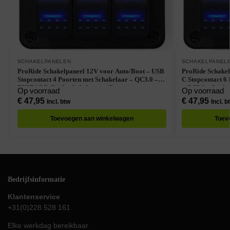
SCHAKELPANELEN
SCHAKELPANEL
ProRide Schakelpaneel 12V voor Auto/Boot – USB
ProRide Schakel
Stopcontact 4 Poorten met Schakelaar – QC3.0 –
C Stopcontact 6
PUSB1QC-G – 3 schakelaars – Groen
– QC3.0 – 3 sch
Op voorraad
Op voorraad
€
47,95
€
47,95
Incl. btw
Incl. b
Toevoegen aan winkelwagen
Toev
Bedrijfsinformatie
Klantenservice
+31(0)228 528 161
Elke werkdag bereikbaar