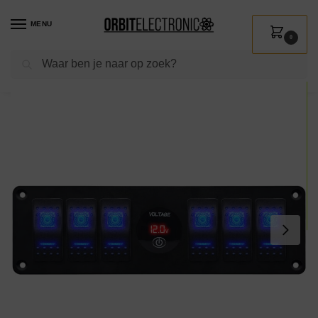
MENU
0
Zoeken
Home
Shop
Kamperen & Outdoor
Bootuitrusting
Schakelpanelen
/
/
/
/