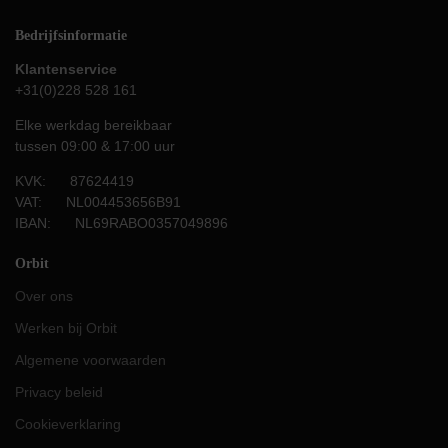
Bedrijfsinformatie
Klantenservice
+31(0)228 528 161
Elke werkdag bereikbaar
tussen 09:00 & 17:00 uur
KVK: 87624419
VAT: NL004453656B91
IBAN: NL69RABO0357049896
Orbit
Over ons
Werken bij Orbit
Algemene voorwaarden
Privacy beleid
Cookieverklaring