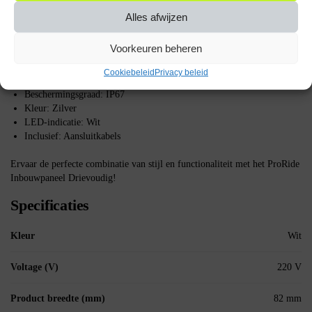
Alles afwijzen
Belangrijke specificaties
Voorkeuren beheren
Type: Drievoudig inbouwpaneel
Schakelaar: Metalen pulsschakelaar 220V OFF-(ON)
Cookiebeleid
Privacy beleid
Diameter: 16mm
Beschermingsgraad: IP67
Kleur: Zilver
LED-indicatie: Wit
Inclusief: Aansluitkabels
Ervaar de perfecte combinatie van stijl en functionaliteit met het ProRide
Inbouwpaneel Drievoudig!
Specificaties
Kleur
Wit
Voltage (V)
220 V
Product breedte (mm)
82 mm