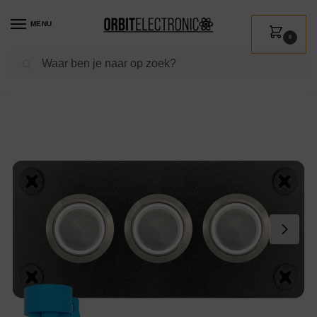
MENU
0
Zoeken
Home
Shop
Kamperen & Outdoor
Bootuitrusting
Schakelpanelen
/
/
/
/