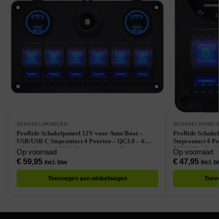
SCHAKELPANELEN
SCHAKELPANEL
ProRide Schakelpaneel 12V voor Auto/Boot –
ProRide Schakel
USB/USB C Stopcontact 4 Poorten – QC3.0 – 6
Stopcontact 4 Po
schakelaars + 12V/24V stopcontact – Blauw
DS2114B – 3 sch
Op voorraad
Op voorraad
€
59,95
€
47,95
Incl. btw
Incl. b
Toevoegen aan winkelwagen
Toev