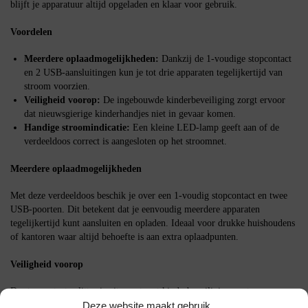
blijft je apparatuur altijd opgeladen en klaar voor gebruik.
Voordelen
Meerdere oplaadmogelijkheden:
Dankzij de 1-voudige stopcontact
en 2 USB-aansluitingen kun je tot drie apparaten tegelijkertijd van
stroom voorzien.
Veiligheid voorop:
De ingebouwde kinderbeveiliging zorgt ervoor
dat nieuwsgierige kinderhandjes niet in gevaar komen.
Handige stroomindicatie:
Een kleine LED-lamp geeft aan of de
verdeeldoos correct is aangesloten op het stroomnet.
Meerdere oplaadmogelijkheden
Met deze verdeeldoos beschik je over een 1-voudig stopcontact en twee
USB-poorten. Dit betekent dat je eenvoudig meerdere apparaten
tegelijkertijd kunt aansluiten en opladen. Ideaal voor drukke huishoudens
of kantoren waar altijd behoefte is aan extra oplaadpunten.
Veiligheid voorop
De stopcontact splitter is uitgerust met kinderbeveiliging, wat een
Deze website maakt gebruik
geruststellende gedachte is voor ouders. Je hoeft je geen zorgen te maken