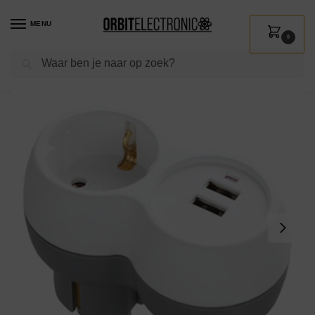
MENU
0
Zoeken
Home
Shop
Installatie
Stekkers en aansluitsnoeren
Verdeelstekkers
/
/
/
/