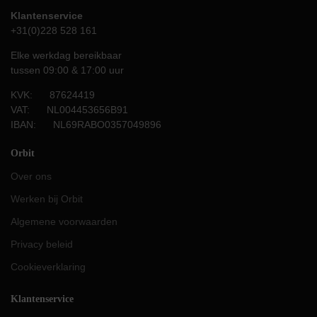
Klantenservice
+31(0)228 528 161
Elke werkdag bereikbaar
tussen 09:00 & 17:00 uur
KVK: 87624419
VAT: NL004453656B91
IBAN: NL69RABO0357049896
Orbit
Over ons
Werken bij Orbit
Algemene voorwaarden
Privacy beleid
Cookieverklaring
Klantenservice