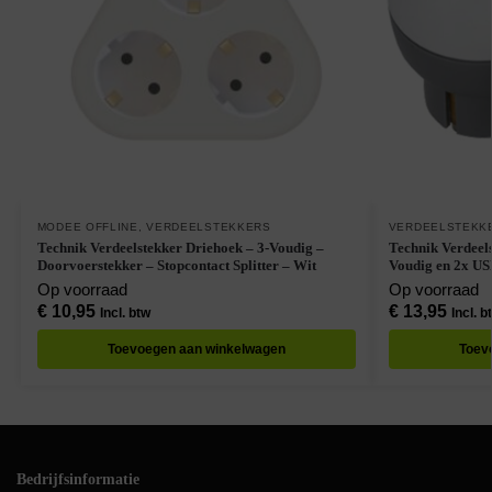
MODEE OFFLINE
,
VERDEELSTEKKERS
VERDEELSTEKK
Technik Verdeelstekker Driehoek – 3-Voudig –
Technik Verdeel
Doorvoerstekker – Stopcontact Splitter – Wit
Voudig en 2x US
Op voorraad
Op voorraad
€
10,95
€
13,95
Incl. btw
Incl. b
Toevoegen aan winkelwagen
Toev
Bedrijfsinformatie