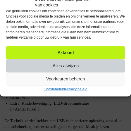
van cookies
over kleine vingertjes in de buurt van de stroomvoorziening, waardoor je
met een gerust hart je apparaten kunt opladen.
We gebruiken cookies om content en advertenties te personaliseren, om
functies voor sociale media te bieden en om ons verkeer te analyseren. We
delen ook informatie over uw gebruik van onze site met onze partners voor
Handige stroomindicatie
sociale media, advertenties en analyses, die deze informatie kunnen
combineren met andere informatie die u aan hen hebt verstrekt of die zij
De ingebouwde LED-indicator laat je in één oogopslag zien of de
hebben verzameld door uw gebruik van hun services.
stekkerdoos goed is aangesloten op het elektriciteitsnet. Dit is niet alleen
handig, maar voorkomt ook onnodig stroomverbruik wanneer de
verdeeldoos niet in gebruik is.
Akkoord
Specificaties
Alles afwijzen
Type: Verdeelstekker met USB
Voorkeuren beheren
Aantal stopcontacten: 1-voudig
Aantal USB-poorten: 2
Cookiebeleid
Privacy beleid
Stroomsterkte: 16A
Kleur: Wit
Extra: Kinderbeveiliging, LED-stroomindicatie
li>Aantal stuks: 3
De Technik verdeelstekker met USB is de perfecte oplossing voor al je
oplaadbehoeften, met extra veiligheid en gemak. Maak je leven