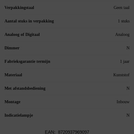
Verpakkingstaal
Geen taal
Aantal stuks in verpakking
1 stuks
Analoog of Digitaal
Analoog
Dimmer
N
Fabrieksgarantie termijn
1 jaar
Materiaal
Kunststof
Met afstandsbediening
N
Montage
Inbouw
Indicatielampje
N
EAN:
8720937969097