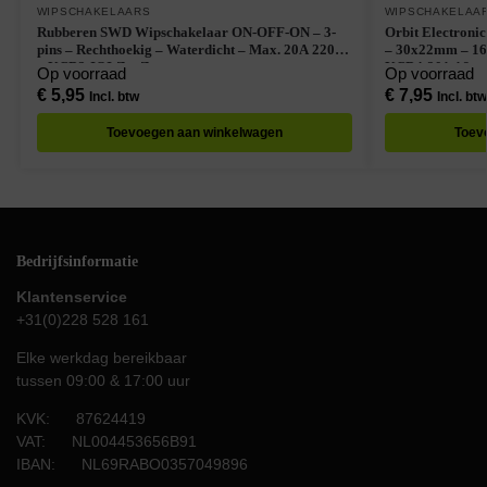
WIPSCHAKELAARS
WIPSCHAKELAA
Rubberen SWD Wipschakelaar ON-OFF-ON – 3-
Orbit Electroni
pins – Rechthoekig – Waterdicht – Max. 20A 220V
– 30x22mm – 16A
– KCD3-IOI-Z – Zwart
KCD4-201-16 – 
Op voorraad
Op voorraad
€
5,95
€
7,95
Incl. btw
Incl. btw
Toevoegen aan winkelwagen
Toev
Bedrijfsinformatie
Klantenservice
+31(0)228 528 161
Elke werkdag bereikbaar
tussen 09:00 & 17:00 uur
KVK: 87624419
VAT: NL004453656B91
IBAN: NL69RABO0357049896