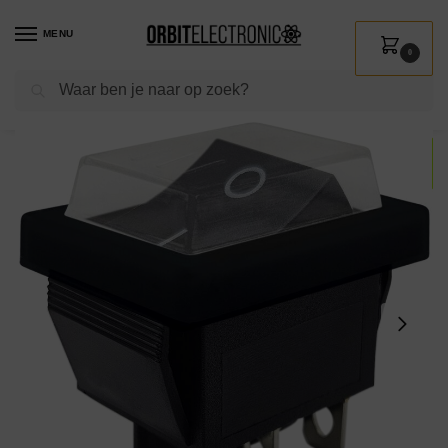
MENU
0
Zoeken
Home
Shop
Installatie
Schakelmateriaal
Wipschakelaars
ProRide Wipschakelaar ON-OFF KCD4-202 – met Zwart Beschermkapje – 2 Polig – 250V/16A – 30x22mm – Zwart zonder controlelampje
/
/
/
/
/