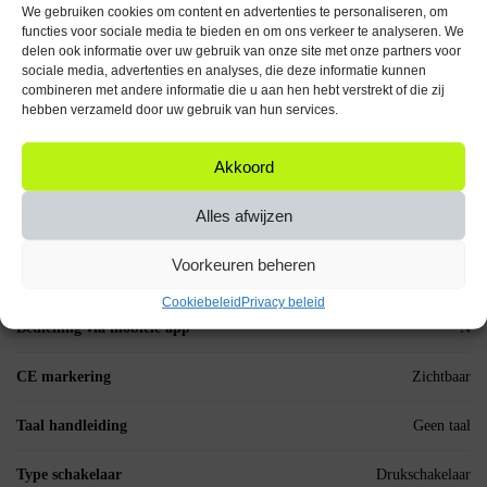
Met de ProRide® Wipschakelaar KCD3-12 haal je een schakelaar in huis
We gebruiken cookies om content en advertenties te personaliseren, om
die betrouwbaarheid met praktische bruikbaarheid combineert. De ON-
functies voor sociale media te bieden en om ons verkeer te analyseren. We
OFF schakelaar zorgt voor aanpassingsvermogen aan je specifieke
delen ook informatie over uw gebruik van onze site met onze partners voor
behoeften, of het nu gaat om een simpele lamp of een complexe machine.
sociale media, advertenties en analyses, die deze informatie kunnen
combineren met andere informatie die u aan hen hebt verstrekt of die zij
Eenvoudige installatie:
hebben verzameld door uw gebruik van hun services.
Deze wipschakelaar is eenvoudig te installeren met een kabelschoen over
Akkoord
de metalen pin. Zie het aansluitschema op deze productpagina voor een
snelle installatie.
Alles afwijzen
Schakel je apparaten met de ProRide® Wipschakelaar KCD3-12!
Voorkeuren beheren
Specificaties
Cookiebeleid
Privacy beleid
Bediening via mobiele app
N
CE markering
Zichtbaar
Taal handleiding
Geen taal
Type schakelaar
Drukschakelaar