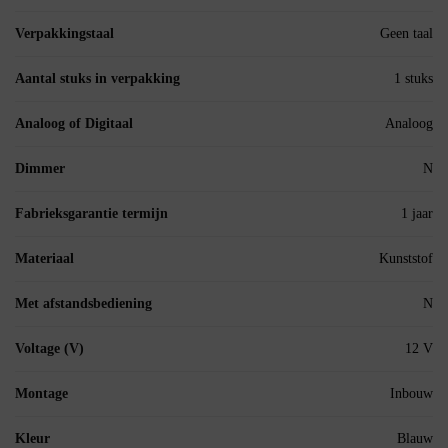
Verpakkingstaal
Geen taal
Aantal stuks in verpakking
1 stuks
Analoog of Digitaal
Analoog
Dimmer
N
Fabrieksgarantie termijn
1 jaar
Materiaal
Kunststof
Met afstandsbediening
N
Voltage (V)
12 V
Montage
Inbouw
Kleur
Blauw