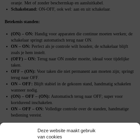
oranje. Met of zonder beschermkap en aansluitkabel.
Schakelstand:
ON-OFF, ook wel: aan en uit schakelaar.
Betekenis standen:
(ON) – ON:
Handig voor apparaten die continue moeten werken; de
schakelaar springt automatisch terug naar ON.
ON – ON:
Perfect als je controle wilt houden; de schakelaar blijft
zoals je hem instelt.
(OFF) – ON:
Terug naar ON zonder moeite, ideaal voor tijdelijke
taken.
OFF – (ON):
Voor taken die niet permanent aan moeten zijn; springt
terug naar OFF.
ON – OFF:
Blijft stabiel in de gekozen stand, handmatig schakelen
wanneer nodig.
(ON) – OFF – (ON):
Automatisch terug naar OFF; super voor
kortdurend inschakelen.
ON – OFF – ON:
Volledige controle over de standen, handmatige
bediening vereist.
Waarom kiezen voor deze wipschakelaar?
Deze website maakt gebruik
van cookies