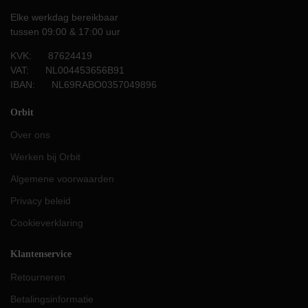
Elke werkdag bereikbaar
tussen 09:00 & 17:00 uur
KVK: 87624419
VAT: NL004453656B91
IBAN: NL69RABO0357049896
Orbit
Over ons
Werken bij Orbit
Algemene voorwaarden
Privacy beleid
Cookieverklaring
Klantenservice
Retourneren
Betalingsinformatie