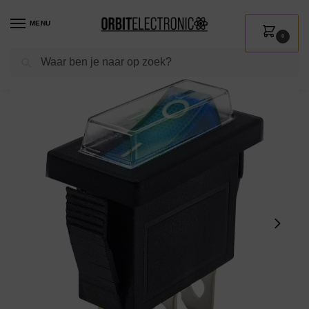
MENU
0
Zoeken
Home
Shop
Installatie
Schakelmateriaal
Wipschakelaars
ProRide Wipschakelaar ON-OFF KCD3-12 – met Beschermkapje – 3 pins – Rechthoek – 12V/20A – Blauw
/
/
/
/
/