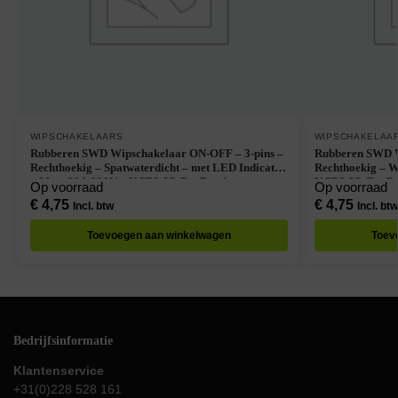
WIPSCHAKELAARS
WIPSCHAKELAA
Rubberen SWD Wipschakelaar ON-OFF – 3-pins –
Rubberen SWD W
Rechthoekig – Spatwaterdicht – met LED Indicatie
Rechthoekig – W
– Max. 20A 220V – KCD3-IO-R – Rood
KCD3-IO-Z – Z
Op voorraad
Op voorraad
€
4,75
€
4,75
Incl. btw
Incl. btw
Toevoegen aan winkelwagen
Toev
Bedrijfsinformatie
Klantenservice
+31(0)228 528 161