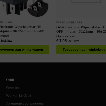
HAKELAARS
WIPSCHAKELAARS
Electronic Wipschakelaar ON-
Orbit Electronic Wipschakelaar 
4-pins – 30x22mm – 16A 250V –
OFF – 4-pins – 30x22mm – 16A 2
aterdicht – KCD4-201-16 – Zwart
orraad
Spat Waterdicht – KCD4-201-16 
Op voorraad
5
€
7,95
Incl. btw
Incl. btw
evoegen aan winkelwagen
Toevoegen aan winkelwag
Orbit
Over ons
Werken bij Orbit
Algemene voorwaarden