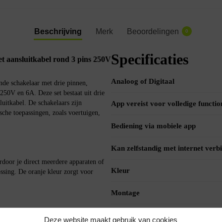
Beschrijving
Merk
Beoordelingen
0
Specificaties
aansluitkabel rond 3 pins 250V
Analoog of Digitaal
e schakelaar met drie pinnen,
 250V en 6A. Deze set bestaat uit drie
uitkabel. De schakelaars zijn
App vereist voor volledige function
che toepassingen, zoals voertuigen,
Bediening via mobiele app
Kan zelfstandig met internet verb
door je direct meerdere apparaten of
Kleur
ssing. De oranje kleur zorgt voor
Montage
Verpakkingsinhoud
Deze website maakt gebruik van cookies
elaar geschikt voor standaard