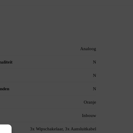
Analoog
aliteit
N
N
inden
N
Oranje
Inbouw
3x Wipschakelaar, 3x Aansluitkabel