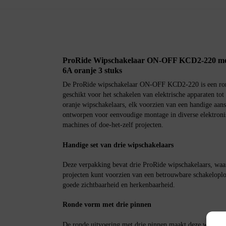
ProRide Wipschakelaar ON-OFF KCD2-220 met 
6A oranje 3 stuks
De ProRide wipschakelaar ON-OFF KCD2-220 is een rond
geschikt voor het schakelen van elektrische apparaten tot
oranje wipschakelaars, elk voorzien van een handige aansl
ontworpen voor eenvoudige montage in diverse elektronis
machines of doe-het-zelf projecten.
Handige set van drie wipschakelaars
Deze verpakking bevat drie ProRide wipschakelaars, waar
projecten kunt voorzien van een betrouwbare schakeloplo
goede zichtbaarheid en herkenbaarheid.
Ronde vorm met drie pinnen
De ronde uitvoering met drie pinnen maakt deze wipschak