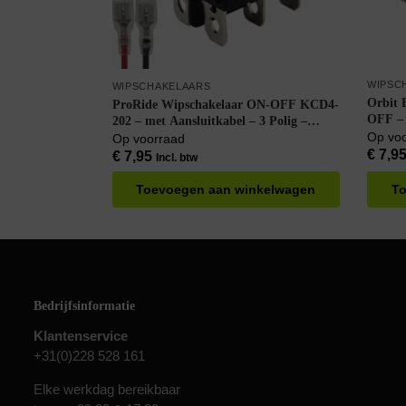
WIPSC
WIPSCHAKELAARS
Orbit 
ProRide Wipschakelaar ON-OFF KCD4-
OFF – 
202 – met Aansluitkabel – 3 Polig –
Spat W
Op vo
250V/16A – 30x22mm – Rood met
Op voorraad
controlelampje
€
7,9
€
7,95
Incl. btw
Toevoegen aan winkelwagen
To
Bedrijfsinformatie
Klantenservice
+31(0)228 528 161
Elke werkdag bereikbaar