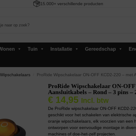
15.000+ verschillende producten
Wonen
Tuin
Installatie
Gereedschap
En
Wipschakelaars
ProRide Wipschakelaar ON-OFF KCD2-220 – met Aansluitk
/
ProRide Wipschakelaar ON-OFF
Aansluitkabels – Rond – 3 pins –
€
14,95
Incl. btw
De ProRide wipschakelaar ON-OFF KCD2-220 
geschikt voor het schakelen van elektrische a
oranje wipschakelaars, elk voorzien van een h
ontworpen voor eenvoudige montage in divers
machines of doe-het-zelf projecten.