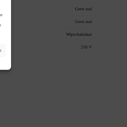
Geen taal
er
Geen taal
n
Wipschakelaar
250 V
n