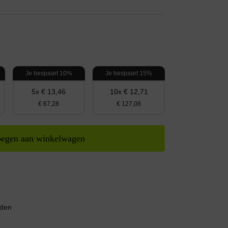
Je bespaart 10%
Je bespaart 15%
5x € 13,46
10x € 12,71
€ 67,28
€ 127,08
egen aan winkelwagen
nden