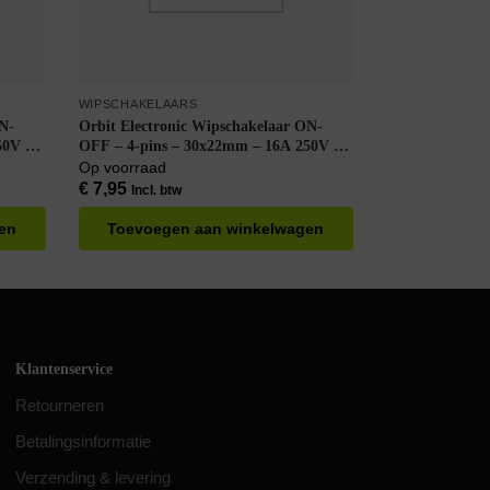
WIPSCHAKELAARS
ON-
Orbit Electronic Wipschakelaar ON-
50V –
OFF – 4-pins – 30x22mm – 16A 250V –
– Blauw
Spat Waterdicht – KCD4-201-16 – Rood
Op voorraad
€
7,95
Incl. btw
en
Toevoegen aan winkelwagen
Klantenservice
Retourneren
Betalingsinformatie
Verzending & levering