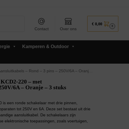
Zoeken
€
0,00
0
Contact
Over ons
ergie
Kamperen & Outdoor
abels – Rond – 3 pins – 250V/6A – Oranje – 3 stuks
 KCD2-220 – met
 250V/6A – Oranje – 3 stuks
is een ronde schakelaar met drie pinnen,
pparaten tot 250V en 6A. Deze set bestaat uit drie
andige aansluitkabel. De schakelaars zijn
e elektronische toepassingen, zoals voertuigen,