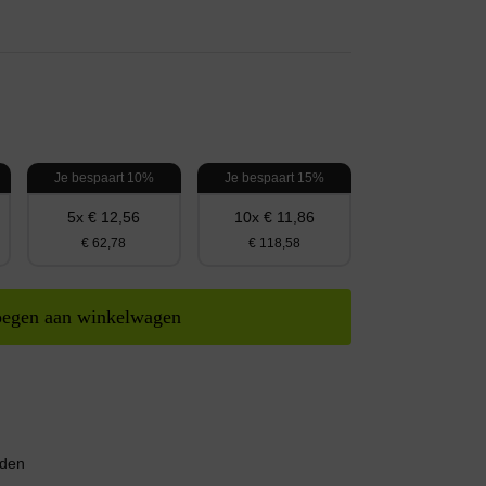
Je bespaart 10%
Je bespaart 15%
5x € 12,56
10x € 11,86
€ 62,78
€ 118,58
egen aan winkelwagen
nden