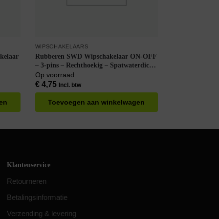
WIPSCHAKELAARS
kelaar
Rubberen SWD Wipschakelaar ON-OFF
– 3-pins – Rechthoekig – Spatwaterdicht
– met LED Indicatie – Max. 20A 220V –
Op voorraad
KCD3-IO-R – Rood
€
4,75
Incl. btw
en
Toevoegen aan winkelwagen
Klantenservice
Retourneren
Betalingsinformatie
Verzending & levering