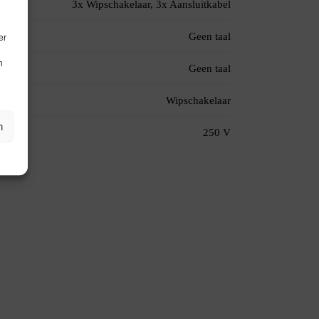
3x Wipschakelaar, 3x Aansluitkabel
Geen taal
er
n
Geen taal
Wipschakelaar
n
250 V