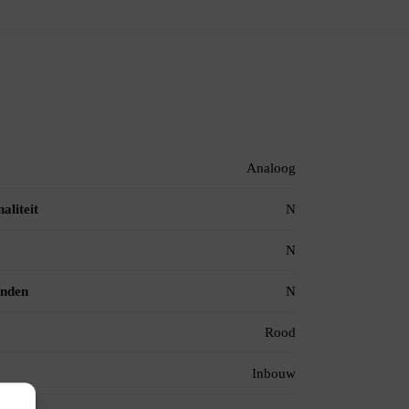
Analoog
aliteit
N
N
inden
N
Rood
Inbouw