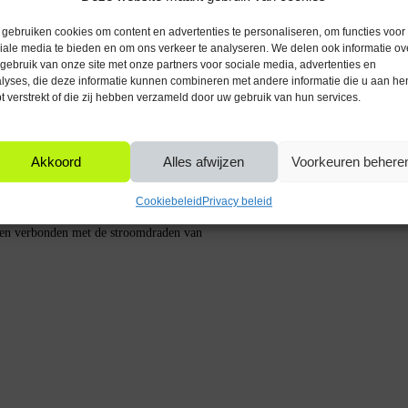
Verpakkingsinhoud
 wat het aansluiten op bestaande
gebruiken cookies om content en advertenties te personaliseren, om functies voor
or een nette afwerking.
Taal handleiding
iale media te bieden en om ons verkeer te analyseren. We delen ook informatie ov
gebruik van onze site met onze partners voor sociale media, advertenties en
lyses, die deze informatie kunnen combineren met andere informatie die u aan he
Verpakkingstaal
t verstrekt of die zij hebben verzameld door uw gebruik van hun services.
 schakelaar in standaard
voor gebruik in bijvoorbeeld autos,
Type schakelaar
Akkoord
Alles afwijzen
Voorkeuren behere
Voltage (V)
-202
Cookiebeleid
Privacy beleid
pe. Door de schakelaar in te drukken,
rden verbonden met de stroomdraden van