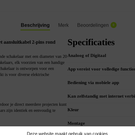
Beschrijving
Merk
Beoordelingen
0
Specificaties
aansluitkabel 2-pins rond
Analoog of Digitaal
e schakelaar met een diameter van 20
akelaars, elk voorzien van een handige
schakelaar is ontworpen voor een
App vereist voor volledige function
t is voor diverse elektrische
Bediening via mobiele app
Kan zelfstandig met internet verb
door je direct meerdere projecten kunt
Kleur
ars zijn identiek en eenvoudig te
Montage
Deze website maakt gebruik van cookies