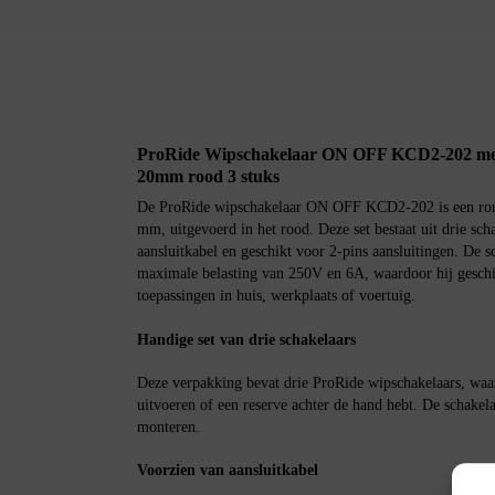
ProRide Wipschakelaar ON OFF KCD2-202 met 
20mm rood 3 stuks
De ProRide wipschakelaar ON OFF KCD2-202 is een rond
mm, uitgevoerd in het rood. Deze set bestaat uit drie sch
aansluitkabel en geschikt voor 2-pins aansluitingen. De 
maximale belasting van 250V en 6A, waardoor hij geschik
toepassingen in huis, werkplaats of voertuig.
Handige set van drie schakelaars
Deze verpakking bevat drie ProRide wipschakelaars, waar
uitvoeren of een reserve achter de hand hebt. De schakela
monteren.
Voorzien van aansluitkabel