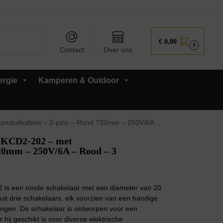
Zoeken
€
0,00
0
Contact
Over ons
ergie
Kamperen & Outdoor
els – 2-pins – Rond ?20mm – 250V/6A – Rood – 3 stuks
 KCD2-202 – met
?20mm – 250V/6A – Rood – 3
is een ronde schakelaar met een diameter van 20
uit drie schakelaars, elk voorzien van een handige
tingen. De schakelaar is ontworpen voor een
ij geschikt is voor diverse elektrische