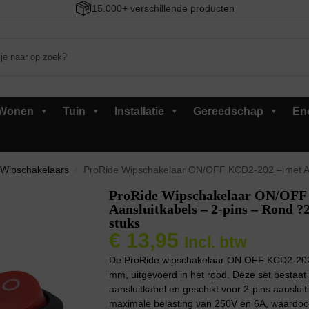
15.000+ verschillende producten
Wonen
Tuin
Installatie
Gereedschap
En
Wipschakelaars
ProRide Wipschakelaar ON/OFF KCD2-202 – met Aansluitkab
/
ProRide Wipschakelaar ON/OFF
Aansluitkabels – 2-pins – Rond 
stuks
€
13,95
Incl. btw
De ProRide wipschakelaar ON OFF KCD2-202 
mm, uitgevoerd in het rood. Deze set bestaat 
aansluitkabel en geschikt voor 2-pins aanslui
maximale belasting van 250V en 6A, waardoor h