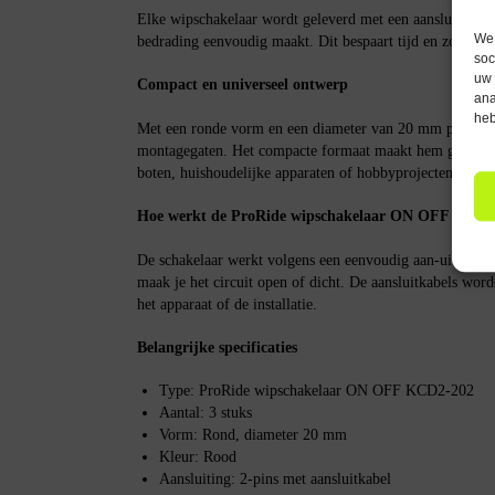
Elke wipschakelaar wordt geleverd met een aansluitkabel,
We 
bedrading eenvoudig maakt. Dit bespaart tijd en zorgt vo
soc
uw 
Compact en universeel ontwerp
ana
heb
Met een ronde vorm en een diameter van 20 mm past deze
montagegaten. Het compacte formaat maakt hem geschikt 
boten, huishoudelijke apparaten of hobbyprojecten.
Hoe werkt de ProRide wipschakelaar ON OFF KCD2
De schakelaar werkt volgens een eenvoudig aan-uit princi
maak je het circuit open of dicht. De aansluitkabels wo
het apparaat of de installatie.
Belangrijke specificaties
Type: ProRide wipschakelaar ON OFF KCD2-202
Aantal: 3 stuks
Vorm: Rond, diameter 20 mm
Kleur: Rood
Aansluiting: 2-pins met aansluitkabel