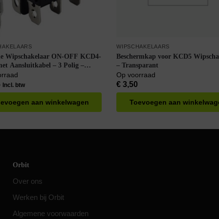
HAKELAARS
WIPSCHAKELAARS
de Wipschakelaar ON-OFF KCD4-
Beschermkap voor KCD5 Wipscha
et Aansluitkabel – 3 Polig –
– Transparant
6A – 30x22mm – Rood met
orraad
Op voorraad
lelampje
5
€
3,50
Incl. btw
evoegen aan winkelwagen
Toevoegen aan winkelwag
Orbit
Over ons
Werken bij Orbit
Algemene voorwaarden