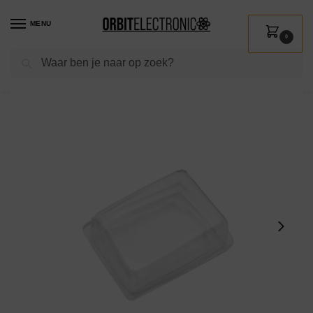
MENU
0
Zoeken
Home
Shop
Installatie
Schakelmateriaal
Wipschakelaars
ProRide Beschermkap voor KCD1-11 – 13x8mm – Rechthoek – Transparant
/
/
/
/
/