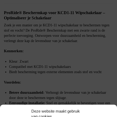
ProRide® Beschermkap voor KCD1-11 Wipschakelaar –
Optimaliseer je Schakelaar
Zoek je een manier om je KCD1-11 wipschakelaar te beschermen tegen
stof en vocht? De ProRide® Beschermkap met een zwarte rand is de
perfecte toevoeging. Ontworpen voor duurzaamheid en bescherming,
verlengt deze kap de levensduur van je schakelaar.
Kenmerken:
Kleur: Zwart
Compatibel met KCD1-11 wipschakelaars
Biedt bescherming tegen externe elementen zoals stof en vocht
Voordelen:
Betere duurzaamheid:
Verhoogt de levensduur van je schakelaar
door deze te beschermen tegen slijtage.
Eenvoudige installatie:
Snel en gemakkelijk te bevestigen voor een
directe upgrade van je setup.
Deze website maakt gebruik
van cookies