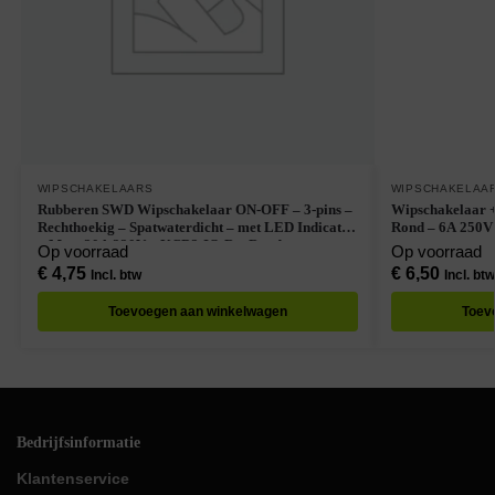
WIPSCHAKELAARS
WIPSCHAKELAA
Rubberen SWD Wipschakelaar ON-OFF – 3-pins –
Wipschakelaar +
Rechthoekig – Spatwaterdicht – met LED Indicatie
Rond – 6A 250V
– Max. 20A 220V – KCD3-IO-R – Rood
Op voorraad
Op voorraad
€
4,75
€
6,50
Incl. btw
Incl. btw
Toevoegen aan winkelwagen
Toev
Bedrijfsinformatie
Klantenservice