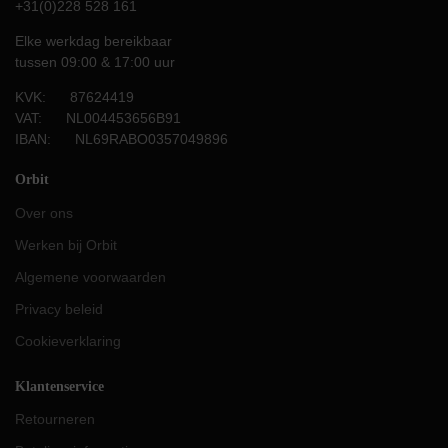
+31(0)228 528 161
Elke werkdag bereikbaar
tussen 09:00 & 17:00 uur
KVK: 87624419
VAT: NL004453656B91
IBAN: NL69RABO0357049896
Orbit
Over ons
Werken bij Orbit
Algemene voorwaarden
Privacy beleid
Cookieverklaring
Klantenservice
Retourneren