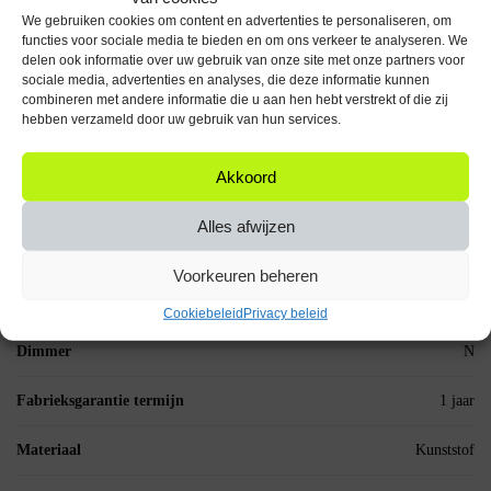
Specificaties
We gebruiken cookies om content en advertenties te personaliseren, om
functies voor sociale media te bieden en om ons verkeer te analyseren. We
Bediening via mobiele app
N
delen ook informatie over uw gebruik van onze site met onze partners voor
sociale media, advertenties en analyses, die deze informatie kunnen
combineren met andere informatie die u aan hen hebt verstrekt of die zij
Taal handleiding
Geen taal
hebben verzameld door uw gebruik van hun services.
Type schakelaar
Drukschakelaar
Akkoord
Verpakkingstaal
Geen taal
Alles afwijzen
Aantal stuks in verpakking
1 stuks
Voorkeuren beheren
Analoog of Digitaal
Analoog
Cookiebeleid
Privacy beleid
Dimmer
N
Fabrieksgarantie termijn
1 jaar
Materiaal
Kunststof