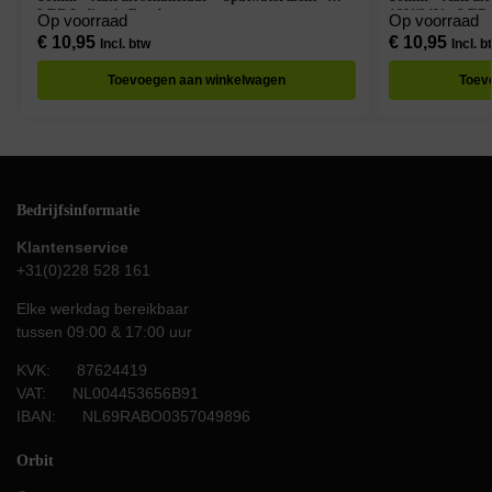
LED Indicatie Rood
12V/24V – LED I
Op voorraad
Op voorraad
€
10,95
€
10,95
Incl. btw
Incl. b
Toevoegen aan winkelwagen
Toev
Bedrijfsinformatie
Klantenservice
+31(0)228 528 161
Elke werkdag bereikbaar
tussen 09:00 & 17:00 uur
KVK: 87624419
VAT: NL004453656B91
IBAN: NL69RABO0357049896
Orbit