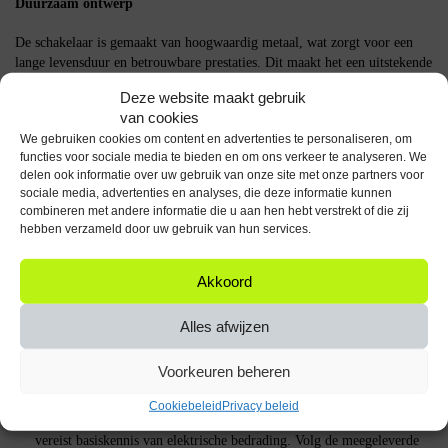
Duurzaam ontwerp
De schakelaar is gemaakt van hoogwaardig metaal, wat zorgt voor een
lange levensduur en betrouwbare prestaties. Dit maakt het een uitstekende
keuze voor zowel thuisgebruik als professionele toepassingen.
Deze website maakt gebruik
van cookies
Hoe het product werkt
We gebruiken cookies om content en advertenties te personaliseren, om
functies voor sociale media te bieden en om ons verkeer te analyseren. We
De ProRide Metalen Pulsschakelaar werkt op een eenvoudige maar
delen ook informatie over uw gebruik van onze site met onze partners voor
effectieve manier. Wanneer je de knop indrukt, maakt de schakelaar
sociale media, advertenties en analyses, die deze informatie kunnen
kortstondig contact (momentary action), wat ideaal is voor toepassingen
combineren met andere informatie die u aan hen hebt verstrekt of die zij
zoals deurbelcircuits of andere tijdelijke schakelingen. De schakelaar
hebben verzameld door uw gebruik van hun services.
keert automatisch terug naar de ‘OFF’ positie zodra je de knop loslaat.
Akkoord
FAQ
Is de schakelaar geschikt voor buitengebruik?
Ja, de schakelaar is
Alles afwijzen
spatwaterdicht en kan buiten worden gebruikt, mits goed
geïnstalleerd.
Voorkeuren beheren
Wat is de diameter van de schakelaar?
De schakelaar heeft een
diameter van 19mm.
Cookiebeleid
Privacy beleid
Hoe installeer ik de schakelaar?
De installatie is eenvoudig en
vereist basiskennis van elektrische bedrading. Volg de meegeleverde