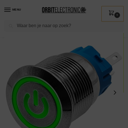
MENU
0
Zoeken
Home
Shop
Installatie
Schakelmateriaal
Drukschakelaars
ProRide Metalen Pulsschakelaar 220V OFF-(ON) – 19mm – Momentschakelaar – Spatwaterdicht – LED Indicatie Groen
/
/
/
/
/