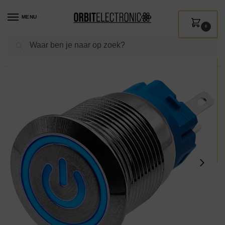
MENU
0
Zoeken
Home
Shop
Installatie
Schakelmateriaal
Drukschakelaars
ProRide Metalen Pulsschakelaar 220V OFF-(ON) – 19mm – Momentschakelaar – Spatwaterdicht – LED Indicatie Blauw
/
/
/
/
/