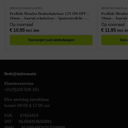
DRUKSCHAKELAARS
DRUKSCHAKELA
ProRide Metalen Drukschakelaar 12V ON-OFF –
ProRide Metale
16mm – Aan/uit schakelaar – Spatwaterdicht –
19mm – Aan/uit 
12V/24V – LED Indicatie Rood
12V/24V – LED 
Op voorraad
Op voorraad
€
10,95
€
11,95
Incl. btw
Incl. b
Toevoegen aan winkelwagen
Toev
Bedrijfsinformatie
Klantenservice
+31(0)228 528 161
Elke werkdag bereikbaar
tussen 09:00 & 17:00 uur
KVK: 87624419
VAT: NL004453656B91
IBAN: NL69RABO0357049896