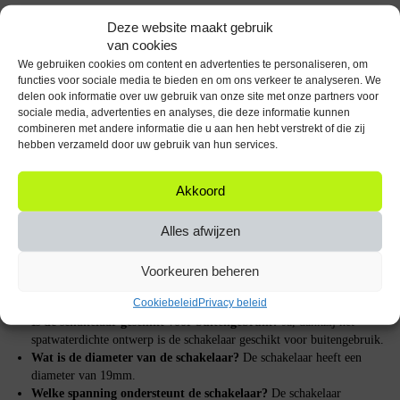
Eenvoudige installatie
Deze website maakt gebruik
van cookies
De ProRide Metalen Pulsschakelaar wordt geleverd met een
We gebruiken cookies om content en advertenties te personaliseren, om
aansluitkabel, waardoor de installatie een fluitje van een cent is. Of je nu
functies voor sociale media te bieden en om ons verkeer te analyseren. We
een doorgewinterde professional bent of een enthousiaste doe-het-zelver,
delen ook informatie over uw gebruik van onze site met onze partners voor
je zult merken dat deze schakelaar snel en eenvoudig te monteren is.
sociale media, advertenties en analyses, die deze informatie kunnen
combineren met andere informatie die u aan hen hebt verstrekt of die zij
hebben verzameld door uw gebruik van hun services.
Hoe het product werkt
De ProRide Metalen Pulsschakelaar werkt op een eenvoudige OFF-(ON)
Akkoord
basis. Dit betekent dat de schakelaar normaal gesproken in de ‘uit’ positie
staat en alleen ‘aan’ gaat wanneer je erop drukt. De ingebouwde LED
Alles afwijzen
geeft een gele indicatie wanneer de schakelaar actief is, wat zorgt voor
duidelijke visuele feedback.
Voorkeuren beheren
FAQ
Cookiebeleid
Privacy beleid
Is de schakelaar geschikt voor buitengebruik?
Ja, dankzij het
spatwaterdichte ontwerp is de schakelaar geschikt voor buitengebruik.
Wat is de diameter van de schakelaar?
De schakelaar heeft een
diameter van 19mm.
Welke spanning ondersteunt de schakelaar?
De schakelaar