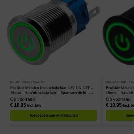
DRUKSCHAKELAARS
DRUKSCHAKELA
ProRide Metalen Drukschakelaar 12V ON-OFF –
ProRide Metale
16mm – Aan/uit schakelaar – Spatwaterdicht –
16mm – Aan/uit 
12V/24V – LED Indicatie Groen
LED Indicatie G
Op voorraad
Op voorraad
€
10,95
€
10,95
Incl. btw
Incl. b
Toevoegen aan winkelwagen
Toev