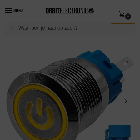
MENU
0
Zoeken
Home
Shop
Installatie
Schakelmateriaal
Drukschakelaars
ProRide Metalen Pulsschakelaar 220V OFF-(ON) – 19mm – Momentschakelaar met Aansluitkabel – Spatwaterdicht – LED Indicatie Geel
/
/
/
/
/