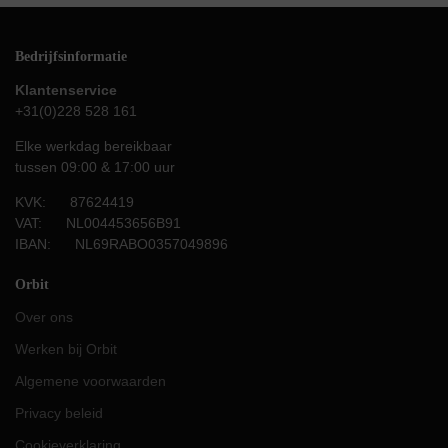
Bedrijfsinformatie
Klantenservice
+31(0)228 528 161
Elke werkdag bereikbaar
tussen 09:00 & 17:00 uur
KVK: 87624419
VAT: NL004453656B91
IBAN: NL69RABO0357049896
Orbit
Over ons
Werken bij Orbit
Algemene voorwaarden
Privacy beleid
Cookieverklaring