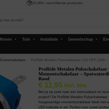
15.000+ verschillende producten
Wonen
Tuin
Installatie
Gereedschap
En
Drukschakelaars
ProRide Metalen Pulsschakelaar 12V OFF-(ON) – 22mm – Moment
/
ProRide Metalen Pulsschakelaa
Momentschakelaar – Spatwaterdi
Rood
€
11,95
Incl. btw
Ben je op zoek naar een betrouwbare en duurz
project? De ProRide Metalen Pulsschakelaar 
hoogwaardige momentschakelaar biedt niet alle
LED-indicatie in wit. Perfect voor zowel profe