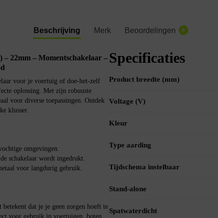
Beschrijving
Merk
Beoordelingen
0
Specificaties
) – 22mm – Momentschakelaar –
od
Product breedte (mm)
aar voor je voertuig of doe-het-zelf
ecte oplossing. Met zijn robuuste
eaal voor diverse toepassingen. Ontdek
Voltage (V)
e klusser.
Kleur
Type aarding
vochtige omgevingen.
de schakelaar wordt ingedrukt.
Tijdschema instelbaar
taal voor langdurig gebruik.
Stand-alone
betekent dat je je geen zorgen hoeft te
Spatwaterdicht
ect voor gebruik in voertuigen, boten