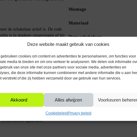
Montage
Materiaal
er de schakelaar actief is. De rode
andig is in donkere omgevingen of bij
Type schakelaar
Deze website maakt gebruik van cookies
Diameter (mm)
gebruiken cookies om content en advertenties te personaliseren, om functies voor
iale media te bieden en om ons verkeer te analyseren. We delen ook informatie ov
al, wat zorgt voor een lange
gebruik van onze site met onze partners voor sociale media, advertenties en
 bent of een doe-het-zelver, je kunt
lyses, die deze informatie kunnen combineren met andere informatie die u aan he
t verstrekt of die zij hebben verzameld door uw gebruik van hun services.
Akkoord
Alles afwijzen
Voorkeuren behere
dige maar effectieve manier. Wanneer
) en keert daarna automatisch terug naar
Cookiebeleid
Privacy beleid
en waarbij je slechts kortstondig een
e elektronische apparaten.