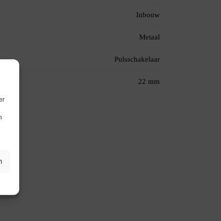
Inbouw
Metaal
Pulsschakelaar
22 mm
er
n
n