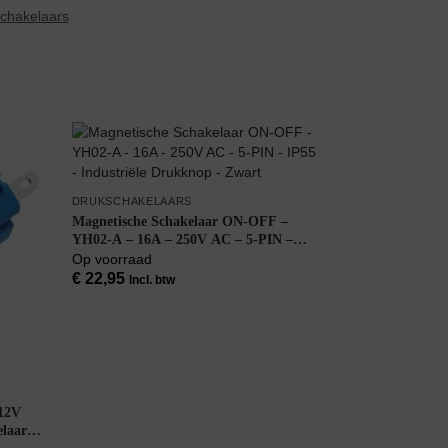
chakelaars
DRUKSCHAKELAARS
Magnetische Schakelaar ON-OFF –
YH02-A – 16A – 250V AC – 5-PIN –
IP55 – Industriële Drukknop – Zwart
Op voorraad
€
22,95
Incl. btw
 12V
laar –