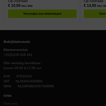
Op voorraad
Op voorraad
€
10,95
€
14,95
Incl. btw
Incl. b
Toevoegen aan winkelwagen
Toev
Bedrijfsinformatie
Klantenservice
+31(0)228 528 161
Elke werkdag bereikbaar
tussen 09:00 & 17:00 uur
KVK: 87624419
VAT: NL004453656B91
IBAN: NL69RABO0357049896
Orbit
Over ons