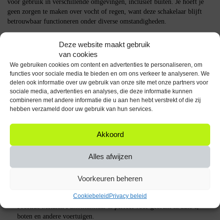
voor gebruik in verschillende omgevingen, inclusief buiten. Je hoeft je
geen zorgen te maken over vocht of regen, want deze schakelaar blijft
betrouwbaar functioneren onder diverse omstandigheden.
LED-indicatie
Deze website maakt gebruik
van cookies
De witte LED-indicatie biedt niet alleen een moderne uitstraling, maar
We gebruiken cookies om content en advertenties te personaliseren, om
zorgt ook voor duidelijke visuele feedback. Dit maakt het eenvoudig om
functies voor sociale media te bieden en om ons verkeer te analyseren. We
te zien of de schakelaar is ingeschakeld, zelfs in donkere omgevingen.
delen ook informatie over uw gebruik van onze site met onze partners voor
sociale media, advertenties en analyses, die deze informatie kunnen
Hoe het product werkt
combineren met andere informatie die u aan hen hebt verstrekt of die zij
hebben verzameld door uw gebruik van hun services.
De ProRide Metalen Pulsschakelaar werkt als een momentschakelaar, wat
betekent dat hij alleen actief is zolang je hem ingedrukt houdt. De
Akkoord
schakelaar heeft een OFF-(ON) configuratie en is geschikt voor zowel
12V als 24V systemen. De bijgeleverde aansluitkabel maakt de installatie
Alles afwijzen
eenvoudig en snel.
FAQ
Voorkeuren beheren
Cookiebeleid
Privacy beleid
Is de schakelaar geschikt voor gebruik in voertuigen?
Ja, de
ProRide Metalen Pulsschakelaar is perfect voor gebruik in auto’s,
boten en andere voertuigen.