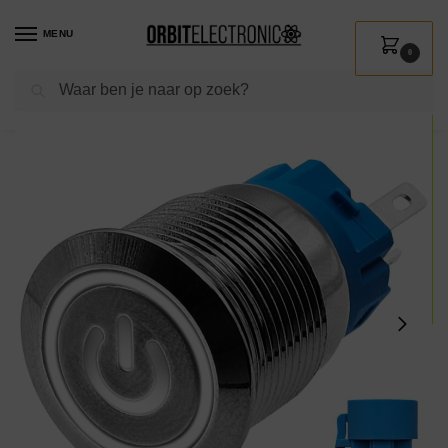
MENU
0
Zoeken
Home
Shop
Installatie
Schakelmateriaal
Drukschakelaars
ProRide Metalen Pulsschakelaar 12V OFF-(ON) – 19mm – Momentschakelaar met Aansluitkabel – Spatwaterdicht – 12V/24V – LED Indicatie Wit
/
/
/
/
/