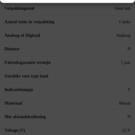
Verpakkingstaal
Geen taal
Aantal stuks in verpakking
1 stuks
Analoog of Digitaal
Analoog
Dimmer
N
Fabrieksgarantie termijn
1 jaar
Geschikt voor type land
Indicatielampje
Y
Materiaal
Metaal
Met afstandsbediening
N
Voltage (V)
12 V