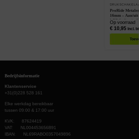
DRUKSCHAKELA
ProRide Metale
16mm – Aan/uit 
LED Indicatie G
Op voorraad
€
10,95
Incl. b
Toev
Bedrijfsinformatie
Klantenservice
+31(0)228 528 161
Elke werkdag bereikbaar
tussen 09:00 & 17:00 uur
KVK: 87624419
VAT: NL004453656B91
IBAN: NL69RABO0357049896