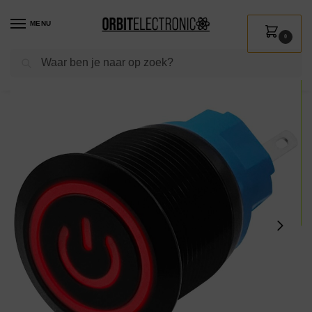
MENU
0
Zoeken
Home
Shop
Installatie
Schakelmateriaal
Drukschakelaars
ProRide Metalen Drukschakelaar 12V ON-OFF – 22mm – Aan/uit schakelaar – Spatwaterdicht – 12V/24V – LED Indicatie Rood
/
/
/
/
/