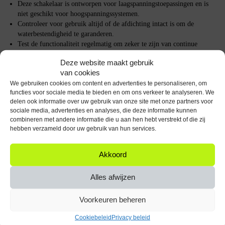
Deze schakelaar is ontworpen voor laagspanningstoepassingen en is
niet geschikt voor hoogspanningssystemen.
Controleer voor gebruik altijd of de afdichting intact is om de
waterbestendigheid te garanderen.
Test de functionaliteit regelmatig om zeker te zijn van continue
betrouwbaarheid.
Deze website maakt gebruik
van cookies
Met de ProRide® Metalen Drukschakelaar kies je voor kwaliteit en
We gebruiken cookies om content en advertenties te personaliseren, om
betrouwbaarheid.
functies voor sociale media te bieden en om ons verkeer te analyseren. We
delen ook informatie over uw gebruik van onze site met onze partners voor
Specificaties
sociale media, advertenties en analyses, die deze informatie kunnen
combineren met andere informatie die u aan hen hebt verstrekt of die zij
Kleur
Rood
hebben verzameld door uw gebruik van hun services.
Bediening via mobiele app
N
Akkoord
CE markering
Niet van toepassing
Alles afwijzen
Taal handleiding
Geen taal
Voorkeuren beheren
Type schakelaar
Drukschakelaar
Cookiebeleid
Privacy beleid