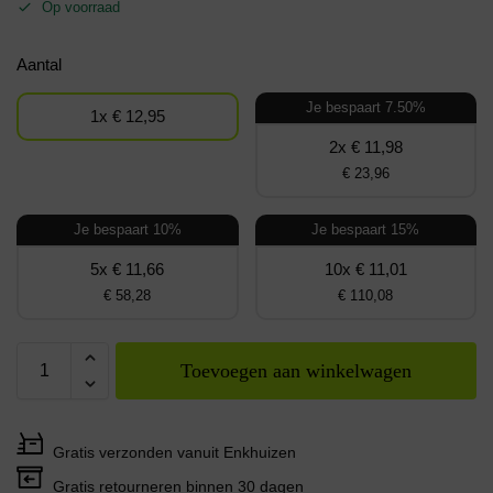
Op voorraad
Aantal
Je bespaart 7.50%
1x € 12,95
2x € 11,98
€ 23,96
Je bespaart 10%
Je bespaart 15%
5x € 11,66
10x € 11,01
€ 58,28
€ 110,08
Toevoegen aan winkelwagen
Gratis verzonden vanuit Enkhuizen
Gratis retourneren binnen 30 dagen