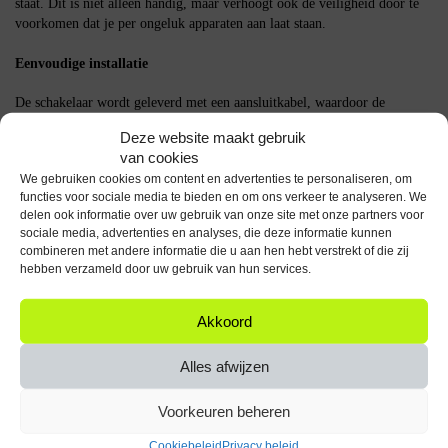
staat. Dit is niet alleen handig, maar verhoogt ook de veiligheid door te
voorkomen dat je per ongeluk apparaten aan laat staan.
Eenvoudige installatie
De schakelaar wordt geleverd met een aansluitkabel, waardoor de
installatie een fluitje van een cent is. Of je nu een doorgewinterde klusser
Deze website maakt gebruik
bent of een beginner, je hebt deze schakelaar in een mum van tijd
van cookies
geïnstalleerd.
We gebruiken cookies om content en advertenties te personaliseren, om
functies voor sociale media te bieden en om ons verkeer te analyseren. We
Hoe het product werkt
delen ook informatie over uw gebruik van onze site met onze partners voor
sociale media, advertenties en analyses, die deze informatie kunnen
De ProRide Metalen Drukschakelaar werkt op een eenvoudige ON-OFF
combineren met andere informatie die u aan hen hebt verstrekt of die zij
basis. Wanneer je op de knop drukt, schakelt de schakelaar het
hebben verzameld door uw gebruik van hun services.
aangesloten apparaat in of uit. De groene LED-indicatie licht op wanneer
de schakelaar in de ‘aan’ positie staat, zodat je altijd weet of het apparaat
Akkoord
actief is.
FAQ
Alles afwijzen
Is de schakelaar geschikt voor zowel 12V als 24V systemen?
Ja, de
Voorkeuren beheren
ProRide Metalen Drukschakelaar is compatibel met zowel 12V als
24V systemen.
Cookiebeleid
Privacy beleid