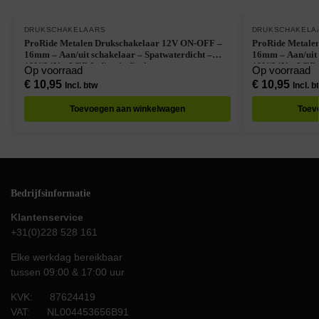
DRUKSCHAKELAARS
DRUKSCHAKELA
ProRide Metalen Drukschakelaar 12V ON-OFF –
ProRide Metale
16mm – Aan/uit schakelaar – Spatwaterdicht –
16mm – Aan/uit 
12V/24V – LED Indicatie Geel
12V/24V – LED I
Op voorraad
Op voorraad
€
10,95
€
10,95
Incl. btw
Incl. b
Toevoegen aan winkelwagen
Toev
Bedrijfsinformatie
Klantenservice
+31(0)228 528 161
Elke werkdag bereikbaar
tussen 09:00 & 17:00 uur
KVK: 87624419
VAT: NL004453656B91