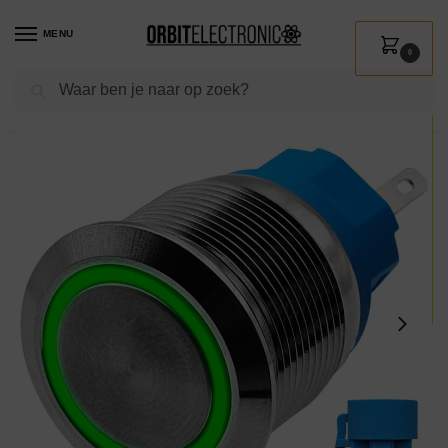
MENU
0
Zoeken
Home
Shop
Installatie
Schakelmateriaal
Drukschakelaars
ProRide Metalen Drukschakelaar 12V ON-OFF – 22mm – Aan/uit schakelaar met Aansluitkabel – Spatwaterdicht – 12V/24V – LED Indicatie Groen
/
/
/
/
/