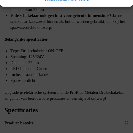
Wat is de diameter van de schakelaar?
De schakelaar heeft een
diameter van 22mm.
Is de schakelaar ook geschikt voor gebruik binnenshuis?
Ja, de
schakelaar kan zowel binnen als buiten worden gebruikt, dankzij het
spatwaterdichte ontwerp.
Belangrijke specificaties
Type: Drukschakelaar ON-OFF
Spanning: 12V/24V
Diameter: 22mm
LED-indicatie: Groen
Inclusief aansluitkabel
Spatwaterdicht
Upgrade je elektrische systeem met de ProRide Metalen Drukschakelaar
en geniet van betrouwbare prestaties en een stijlvol ontwerp!
Specificaties
Product breedte
22