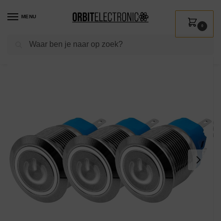
MENU
0
Zoeken
Home
Shop
Installatie
Schakelmateriaal
Drukschakelaars
ProRide Drukschakelaar ON-OFF 220V – 22mm Metaal – Waterdicht – LED Ring Wit – 3 stuks
/
/
/
/
/