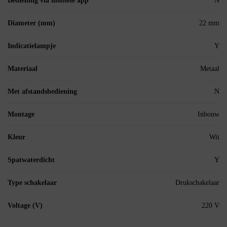
Bediening via mobiele app
N
Diameter (mm)
22 mm
Indicatielampje
Y
Materiaal
Metaal
Met afstandsbediening
N
Montage
Inbouw
Kleur
Wit
Spatwaterdicht
Y
Type schakelaar
Drukschakelaar
Voltage (V)
220 V