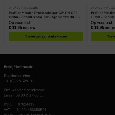
DRUKSCHAKELAARS
DRUKSCHAKELA
ProRide Metalen Drukschakelaar 12V ON-OFF –
ProRide Metale
19mm – Aan/uit schakelaar – Spatwaterdicht –
19mm – Aan/uit 
12V/24V – LED Indicatie Rood
12V/24V – LED I
Op voorraad
Op voorraad
€
11,95
€
11,95
Incl. btw
Incl. b
Toevoegen aan winkelwagen
Toev
Bedrijfsinformatie
Klantenservice
+31(0)228 528 161
Elke werkdag bereikbaar
tussen 09:00 & 17:00 uur
KVK: 87624419
VAT: NL004453656B91
IBAN: NL69RABO0357049896