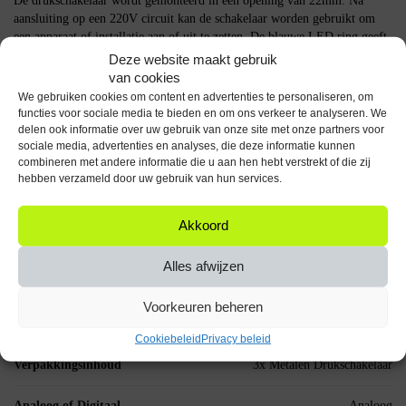
De drukschakelaar wordt gemonteerd in een opening van 22mm. Na
aansluiting op een 220V circuit kan de schakelaar worden gebruikt om
een apparaat of installatie aan of uit te zetten. De blauwe LED ring geeft
aan wanneer de schakelaar is ingeschakeld.
Deze website maakt gebruik
van cookies
Specificaties
We gebruiken cookies om content en advertenties te personaliseren, om
functies voor sociale media te bieden en om ons verkeer te analyseren. We
Producttype: Drukschakelaar ON-OFF
delen ook informatie over uw gebruik van onze site met onze partners voor
Aansluiting: 220V
sociale media, advertenties en analyses, die deze informatie kunnen
combineren met andere informatie die u aan hen hebt verstrekt of die zij
Formaat: 22mm
hebben verzameld door uw gebruik van hun services.
Materiaal: Metaal
Waterdicht: Ja
LED ring: Blauw
Akkoord
Aantal stuks: 3
Alles afwijzen
Deze drukschakelaar is geschikt voor het schakelen van 220V apparaten
of installaties en wordt geleverd als set van drie stuks.
Voorkeuren beheren
Specificaties
Cookiebeleid
Privacy beleid
Verpakkingsinhoud
3x Metalen Drukschakelaar
Analoog of Digitaal
Analoog