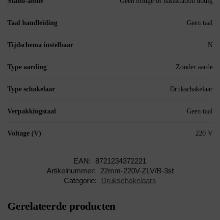
Stand-alone
Geen bridge of basisstation nodig
Taal handleiding
Geen taal
Tijdschema instelbaar
N
Type aarding
Zonder aarde
Type schakelaar
Drukschakelaar
Verpakkingstaal
Geen taal
Voltage (V)
220 V
EAN:
8721234372221
Artikelnummer:
22mm-220V-ZLV/B-3st
Categorie:
Drukschakelaars
Gerelateerde producten