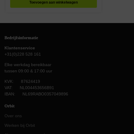
Toevoegen aan winkelwagen
Bedrijfsinformatie
Klantenservice
+31(0)228 528 161
Elke werkdag bereikbaar
tussen 09:00 & 17:00 uur
KVK: 87624419
VAT: NL004453656B91
IBAN: NL69RABO0357049896
Orbit
Over ons
Werken bij Orbit