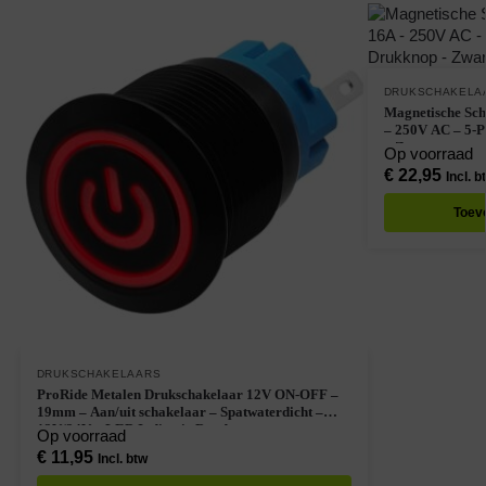
DRUKSCHAKELA
Magnetische Sc
– 250V AC – 5-P
– Zwart
Op voorraad
€
22,95
Incl. b
Toev
DRUKSCHAKELAARS
ProRide Metalen Drukschakelaar 12V ON-OFF –
19mm – Aan/uit schakelaar – Spatwaterdicht –
12V/24V – LED Indicatie Rood
Op voorraad
€
11,95
Incl. btw