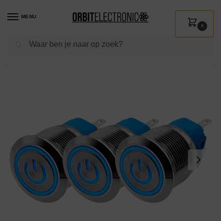
MENU
0
Zoeken
Home
Shop
Installatie
Schakelmateriaal
Drukschakelaars
ProRide Drukschakelaar ON-OFF 220V – 22mm Metaal – Waterdicht – LED Ring Blauw – 3 stuks
/
/
/
/
/